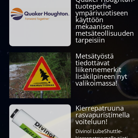
tuoteperhe
ympärivuotiseen
käyttöön
mekaanisen
metsäteollisuuden
tarpeisiin
Metsätyöstä
tiedottavat
liikennemerkit
lisäkilpineen nyt
valikoimassa!
Kierrepatruuna
rasvapuristimella
voiteluun!
Divinol LubeShuttle-