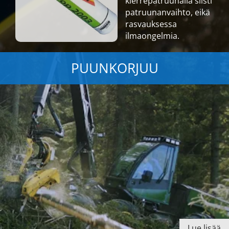
kierrepatruunalla siisti
patruunanvaihto, eikä
rasvauksessa
ilmaongelmia.
PUUNKORJUU
Lue lisää