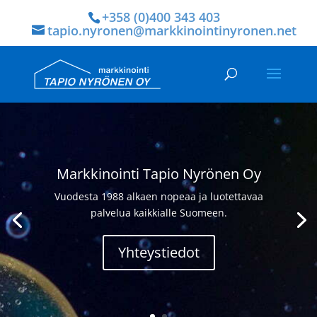
+358 (0)400 343 403
tapio.nyronen@markkinointinyronen.net
Markkinointi Tapio Nyrönen Oy
Vuodesta 1988 alkaen nopeaa ja luotettavaa
palvelua kaikkialle Suomeen.
Yhteystiedot