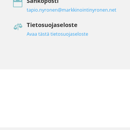
Sähköposti

tapio.nyronen@markkinointinyronen.net
Tietosuojaseloste

Avaa tästä tietosuojaseloste