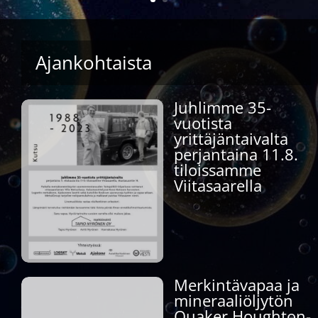
Ajankohtaista
Juhlimme 35-
vuotista
yrittäjäntaivalta
perjantaina 11.8.
tiloissamme
Viitasaarella
Merkintävapaa ja
mineraaliöljytön
Quaker Houghton-