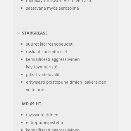
monikäyttörasva +150
C:een asti
saatavana myös aerosolina
STARGREASE
suuret kierrosnopeudet
raskaat kuormitukset
kemiallisesti aggressiivinen
käyttöympäristö
pitkät voiteluvälit
erityisesti poistopuhaltimien laakereiden
voiteluun
MD 69 HT
täyssynteettinen
ei tippumispistettä
kemiallisesti aggressiivinen