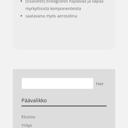
(sisäisesti) biologisesti hajoavaa ja vapaa
myrkyllisistä komponenteista
saatavana myös aerosolina
Päävalikko
Etusivu
Yritys