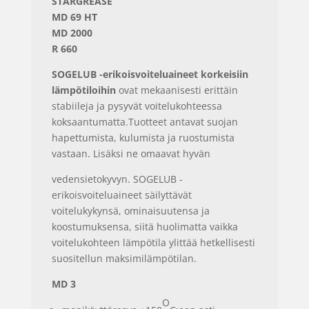
STARGREASE
MD 69 HT
MD 2000
R 660
SOGELUB -erikoisvoiteluaineet korkeisiin
lämpötiloihin
ovat mekaanisesti erittäin
stabiileja ja pysyvät voitelukohteessa
koksaantumatta.Tuotteet antavat suojan
hapettumista, kulumista ja ruostumista
vastaan. Lisäksi ne omaavat hyvän
vedensietokyvyn. SOGELUB -
erikoisvoiteluaineet säilyttävät
voitelukykynsä, ominaisuutensa ja
koostumuksensa, siitä huolimatta vaikka
voitelukohteen lämpötila ylittää hetkellisesti
suositellun maksimilämpötilan.
MD 3
O