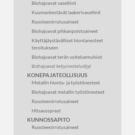
Biohajoavat vaseliinit
Kuumankestävät laakerivaseliinit
Ruosteenirrotusaineet
Biohajoavat pihkanpoistoaineet
Käyttäjäystävälliset hiontanesteet
teroitukseen
Biohajoavat terän voiteluemulsiot
Biohajoavat ketjunvoiteluöljyt
KONEPAJATEOLLISUUS
Metallin hionta- ja työstönesteet
Biohajoavat metallin työstönesteet
Ruosteenirrotusaineet
Hitsaussprayt
KUNNOSSAPITO
Ruosteenirrotusaineet