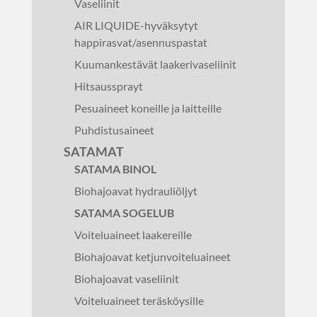
Vaseliinit
AIR LIQUIDE-hyväksytyt
happirasvat/asennuspastat
Kuumankestävät laakerivaseliinit
Hitsaussprayt
Pesuaineet koneille ja laitteille
Puhdistusaineet
SATAMAT
SATAMA BINOL
Biohajoavat hydrauliöljyt
SATAMA SOGELUB
Voiteluaineet laakereille
Biohajoavat ketjunvoiteluaineet
Biohajoavat vaseliinit
Voiteluaineet teräsköysille