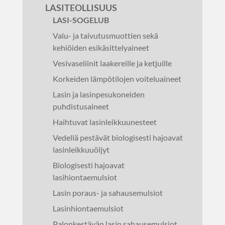
LASITEOLLISUUS
LASI-SOGELUB
Valu- ja taivutusmuottien sekä
kehiöiden esikäsittelyaineet
Vesivaseliinit laakereille ja ketjuille
Korkeiden lämpötilojen voiteluaineet
Lasin ja lasinpesukoneiden
puhdistusaineet
Haihtuvat lasinleikkuunesteet
Vedellä pestävät biologisesti hajoavat
lasinleikkuuöljyt
Biologisesti hajoavat
lasihiontaemulsiot
Lasin poraus- ja sahausemulsiot
Lasinhiontaemulsiot
Palonkestävän lasin sahausemulsiot