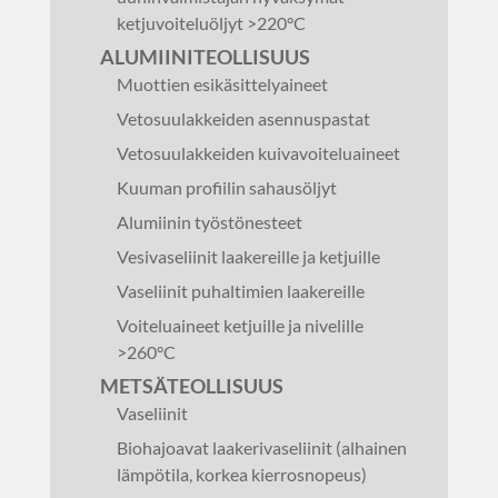
ketjuvoiteluöljyt >220°C
ALUMIINITEOLLISUUS
Muottien esikäsittelyaineet
Vetosuulakkeiden asennuspastat
Vetosuulakkeiden kuivavoiteluaineet
Kuuman profiilin sahausöljyt
Alumiinin työstönesteet
Vesivaseliinit laakereille ja ketjuille
Vaseliinit puhaltimien laakereille
Voiteluaineet ketjuille ja nivelille
>260°C
METSÄTEOLLISUUS
Vaseliinit
Biohajoavat laakerivaseliinit (alhainen
lämpötila, korkea kierrosnopeus)