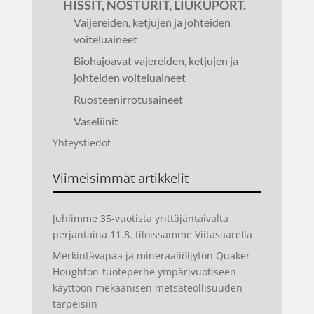
HISSIT, NOSTURIT, LIUKUPORT.
Vaijereiden, ketjujen ja johteiden
voiteluaineet
Biohajoavat vajereiden, ketjujen ja
johteiden voiteluaineet
Ruosteenirrotusaineet
Vaseliinit
Yhteystiedot
Viimeisimmät artikkelit
Juhlimme 35-vuotista yrittäjäntaivalta
perjantaina 11.8. tiloissamme Viitasaarella
Merkintävapaa ja mineraaliöljytön Quaker
Houghton-tuoteperhe ympärivuotiseen
käyttöön mekaanisen metsäteollisuuden
tarpeisiin