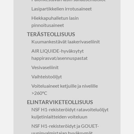
Lasipartikkelien irrotusaineet
Hiekkapuhalletun lasin
pinnoitusaineet
TERÄSTEOLLISUUS
Kuumankestävät laakerivaseliinit
AIR LIQUIDE-hyväksytyt
happirasvat/asennuspastat
Vesivaseliinit
Vaihteistoöljyt
Voiteluaineet ketjuille ja nivelille
>260°C
ELINTARVIKETEOLLISUUS
NSF H1-rekisteröidyt ratavoiteluöljyt
kuljetinlaitteiden voiteluun
NSF H1-rekisteröidyt ja GOUET-
uuninvalmistajan hyväksymät