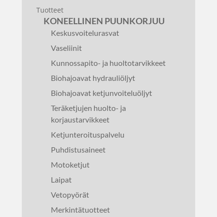
Tuotteet
KONEELLINEN PUUNKORJUU
Keskusvoitelurasvat
Vaseliinit
Kunnossapito- ja huoltotarvikkeet
Biohajoavat hydrauliöljyt
Biohajoavat ketjunvoiteluöljyt
Teräketjujen huolto- ja
korjaustarvikkeet
Ketjunteroituspalvelu
Puhdistusaineet
Motoketjut
Laipat
Vetopyörät
Merkintätuotteet