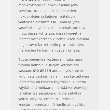
monikäyttörasva ja vesivaseliini joka
soveltuu kuula- ja liukulaakereiden,
liukupintojen ja ketjujen voiteluun
vaativissa olosuhteissa. Tämä lyijytön
vaseliini säilyttää voiteluominaisuutensa
myös niissä kohteissa, joissa koneet ja
laitteet ovat korkean kuormituksen alaisina
tai joutuvat kosketuksiin prosessiveden,
meriveden tai kuuman veden kanssa.
Tuote pienentää kosteuden mukanaan
tuomia haittoja ja suojan korroosiota
vastaan.
MD GREEN
antaa myös suojan
kulumista vastaan ja näin lisää käytettävän
laitteiston tai koneen käyttöikää. Tuotetta
käyttämällä voidaan pidentää voiteluvälejä
ja vähentää seisakkeja. Tuote säilyttää
voitelukykynsä, ominaisuutensa ja
koostumuksensa, siitä huolimatta vaikka