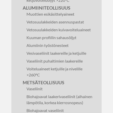
ketjuvoiteluöljyt >220°C
ALUMIINITEOLLISUUS
Muottien esikäsittelyaineet
Vetosuulakkeiden asennuspastat
Vetosuulakkeiden kuivavoiteluaineet
Kuuman profiilin sahausöljyt
Alumiinin työstönesteet
Vesivaseliinit laakereille ja ketjuille
Vaseliinit puhaltimien laakereille
Voiteluaineet ketjuille ja nivelille
>260°C
METSÄTEOLLISUUS
Vaseliinit
Biohajoavat laakerivaseliinit (alhainen
lämpötila, korkea kierrosnopeus)
Biohajoavat vaseliinit