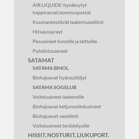
AIR LIQUIDE-hyväksytyt
happirasvat/asennuspastat
Kuumankestävät laakerivaseliinit
Hitsaussprayt
Pesuaineet koneille ja laitteille
Puhdistusaineet
SATAMAT
SATAMA BINOL
Biohajoavat hydrauliöljyt
SATAMA SOGELUB
Voiteluaineet laakereille
Biohajoavat ketjunvoiteluaineet
Biohajoavat vaseliinit
Voiteluaineet teräsköysille
HISSIT, NOSTURIT, LIUKUPORT.