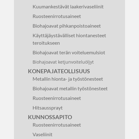
Kuumankestävät laakerivaseliinit
Ruosteenirrotusaineet
Biohajoavat pihkanpoistoaineet
Käyttäjäystävälliset hiontanesteet
teroitukseen
Biohajoavat terän voiteluemulsiot
Biohajoavat ketjunvoiteluöljyt
KONEPAJATEOLLISUUS
Metallin hionta- ja työstönesteet
Biohajoavat metallin työstönesteet
Ruosteenirrotusaineet
Hitsaussprayt
KUNNOSSAPITO
Ruosteenirrotusaineet
Vaseliinit