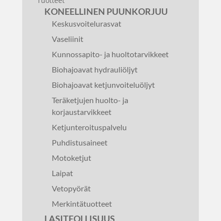
Tuotteet
KONEELLINEN PUUNKORJUU
Keskusvoitelurasvat
Vaseliinit
Kunnossapito- ja huoltotarvikkeet
Biohajoavat hydrauliöljyt
Biohajoavat ketjunvoiteluöljyt
Teräketjujen huolto- ja
korjaustarvikkeet
Ketjunteroituspalvelu
Puhdistusaineet
Motoketjut
Laipat
Vetopyörät
Merkintätuotteet
LASITEOLLISUUS