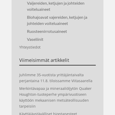
Vaijereiden, ketjujen ja johteiden
voiteluaineet
Biohajoavat vajereiden, ketjujen ja
johteiden voiteluaineet
Ruosteenirrotusaineet
Vaseliinit
Yhteystiedot
Viimeisimmät artikkelit
Juhlimme 35-vuotista yrittäjäntaivalta
perjantaina 11.8. tiloissamme Viitasaarella
Merkintävapaa ja mineraaliöljytön Quaker
Houghton-tuoteperhe ympärivuotiseen
käyttöön mekaanisen metsäteollisuuden
tarpeisiin
Käyttäjäystävälliset hiontanesteet