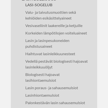
LASI-SOGELUB
Valu- ja taivutusmuottien sekä
kehiöiden esikäsittelyaineet
Vesivaseliinit laakereille ja ketjuille
Korkeiden lämpötilojen voiteluaineet
Lasin ja lasinpesukoneiden
puhdistusaineet
Haihtuvat lasinleikkuunesteet
Vedellä pestävät biologisesti hajoavat
lasinleikkuuöljyt
Biologisesti hajoavat
lasihiontaemulsiot
Lasin poraus- ja sahausemulsiot
Lasinhiontaemulsiot
Palonkestävän lasin sahausemulsiot