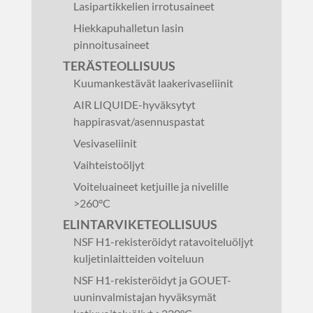
Lasipartikkelien irrotusaineet
Hiekkapuhalletun lasin
pinnoitusaineet
TERÄSTEOLLISUUS
Kuumankestävät laakerivaseliinit
AIR LIQUIDE-hyväksytyt
happirasvat/asennuspastat
Vesivaseliinit
Vaihteistoöljyt
Voiteluaineet ketjuille ja nivelille
>260°C
ELINTARVIKETEOLLISUUS
NSF H1-rekisteröidyt ratavoiteluöljyt
kuljetinlaitteiden voiteluun
NSF H1-rekisteröidyt ja GOUET-
uuninvalmistajan hyväksymät