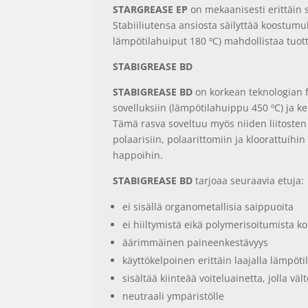
STARGREASE EP
on mekaanisesti erittäin s
Stabiiliutensa ansiosta säilyttää koostumu
lämpötilahuiput 180 ºC) mahdollistaa tuo
STABIGREASE BD
STABIGREASE BD
on korkean teknologian f
sovelluksiin (lämpötilahuippu 450 ºC) ja ke
Tämä rasva soveltuu myös niiden liitosten 
polaarisiin, polaarittomiin ja kloorattuihi
happoihin.
STABIGREASE BD
tarjoaa seuraavia etuja:
ei sisällä organometallisia saippuoita
ei hiiltymistä eikä polymerisoitumista k
äärimmäinen paineenkestävyys
käyttökelpoinen erittäin laajalla lämpötil
sisältää kiinteää voiteluainetta, jolla väl
neutraali ympäristölle