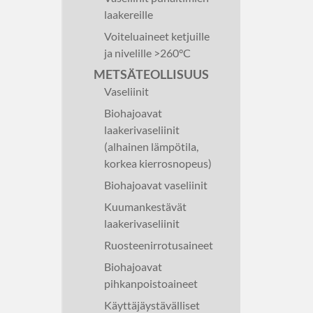
laakereille
Voiteluaineet ketjuille
ja nivelille >260°C
METSÄTEOLLISUUS
Vaseliinit
Biohajoavat
laakerivaseliinit
(alhainen lämpötila,
korkea kierrosnopeus)
Biohajoavat vaseliinit
Kuumankestävät
laakerivaseliinit
Ruosteenirrotusaineet
Biohajoavat
pihkanpoistoaineet
Käyttäjäystävälliset