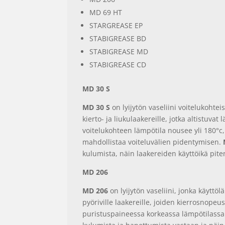
MD 69 HT
STARGREASE EP
STABIGREASE BD
STABIGREASE MD
STABIGREASE CD
MD 30 S
MD 30 S
on lyijytön vaseliini voitelukohtei
kierto- ja liukulaakereille, jotka altistuvat
voitelukohteen lämpötila nousee yli 180°c
mahdollistaa voiteluvälien pidentymisen.
kulumista, näin laakereiden käyttöikä pi
MD 206
MD 206
on lyijytön vaseliini, jonka käyttö
pyöriville laakereille, joiden kierrosnopeu
puristuspaineessa korkeassa lämpötilassa.