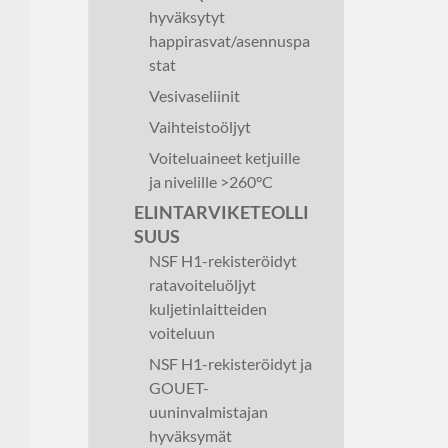
hyväksytyt
happirasvat/asennuspa
stat
Vesivaseliinit
Vaihteistoöljyt
Voiteluaineet ketjuille
ja nivelille >260°C
ELINTARVIKETEOLLI
SUUS
NSF H1-rekisteröidyt
ratavoiteluöljyt
kuljetinlaitteiden
voiteluun
NSF H1-rekisteröidyt ja
GOUET-
uuninvalmistajan
hyväksymät