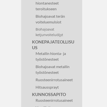
hiontanesteet
teroitukseen
Biohajoavat terän
voiteluemulsiot
Biohajoavat
ketjunvoiteluöljyt
KONEPAJATEOLLISU
US
Metallin hionta- ja
työstönesteet
Biohajoavat metallin
työstönesteet
Ruosteenirrotusaineet
Hitsaussprayt
KUNNOSSAPITO
Ruosteenirrotusaineet