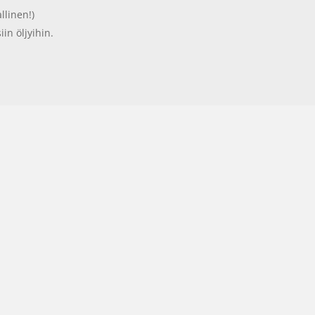
llinen!)
iin öljyihin.