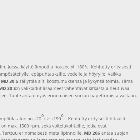
siin, joissa käyttölämpötila nousee yli 180°c. Kehitetty erityisesti
 lämpösäteilylle, epäpuhtauksille, vedelle ja höyrylle. Vaikka
,
MD 30 S
säilyttää silti koostumuksensa ja kykynsä toimia. Tämä
MD 30 S
:n valikoidut lisäaineet vähentävät kitkasta aiheutuvaa
tenee. Tuote antaa myös erinomaisen suojan hapettumista vastaan.
o
o
lämpötila-alue on –20
c > +190
c. Kehitetty erityisesti hitaasti
s on max. 1500 rpm. sekä voitelukohteille, jotka ovat
 Tarttuu erinomaisesti metallipinnoille.
MD 206
antaa suojan