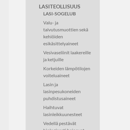
LASITEOLLISUUS
LASI-SOGELUB
Valu- ja
taivutusmuottien sekä
kehiöiden
esikäsittelyaineet
Vesivaseliinit laakereille
ja ketjuille
Korkeiden lämpötilojen
voiteluaineet
Lasin ja
lasinpesukoneiden
puhdistusaineet
Haihtuvat
lasinleikkuunesteet
Vedellä pestävät