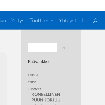
ivu
Yritys
Tuotteet
Yhteystiedot
Päävalikko
Etusivu
Yritys
Tuotteet
KONEELLINEN
PUUNKORJUU