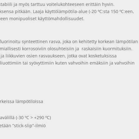
tabiili ja myös tarttuu voitelukohteeseen erittäin hyvin.
ksensa pitkään. Laaja käyttölämpötila-alue (-20 ºC:sta 150 ºC:een,
tteen monipuoliset käyttömahdollisuudet.
luorinoitu synteettinen rasva, joka on kehitetty korkean lämpötilan
miallisesti korrosoiviin olosuhteisiin ja raskaisiin kuormituksiin.
ja liikkuvien osien rasvaukseen, jotka ovat kosketuksissa
n liuottimiin tai syövyttimiin kuten vahvoihin emäksiin ja vahvoihin
orkeissa lämpötiloissa
avälillä (-30 ºC > +290 ºC)
tetään ”stick-slip”-ilmiö