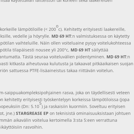
lisää käytettävän laitteiston tai koneen sekä laakereiden
o
orkeille lämpötiloille (< 200
c). Kehitetty erityisesti laakereille,
sille, vedelle ja höyrylle.
MD 69 HT
:n valmistuksessa on käytetty
mpötilan vaihteluille. Näin ollen voiteluaine pysyy voitelukohteessa
ötila tilapäisesti nousee yli 200°c,
MD 69 HT
säilyttää
antumatta. Tästä seuraa voiteluvälien pidentyminen.
MD 69 HT
:n
asti kitkasta aiheutuvaa kulutusta ja takaavat pitkäaikaisen suojan
iön sattuessa PTFE-lisäaineistus takaa riittävän voitelun.
um-saippuakompleksipohjainen rasva, joka on täydellisesti veteen
 kehitetty erityisesti työskentelyyn korkeissa lämpötiloissa (jopa
5
nopeuksiin (Dn: 5.10
) ja raskaisiin kuormiin. Soveltuu erityisen
ot, jne.)
STARGREASE EP
on teknisistä ominaisuuksistaan johtuen
demmän aikavälin voitelua kertoimella 3:sta 5:een verrattuna
äyttöisiin rasvoihin.