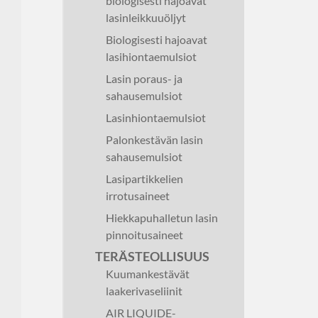
biologisesti hajoavat
lasinleikkuuöljyt
Biologisesti hajoavat
lasihiontaemulsiot
Lasin poraus- ja
sahausemulsiot
Lasinhiontaemulsiot
Palonkestävän lasin
sahausemulsiot
Lasipartikkelien
irrotusaineet
Hiekkapuhalletun lasin
pinnoitusaineet
TERÄSTEOLLISUUS
Kuumankestävät
laakerivaseliinit
AIR LIQUIDE-