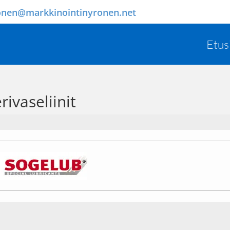
onen@markkinointinyronen.net
Etus
ivaseliinit