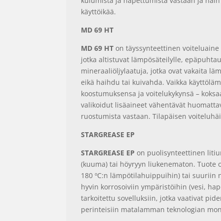
kulumista ja hapettumista vastaan ja näin 
käyttöikää.
MD 69 HT
MD 69 HT
on täyssynteettinen voiteluaine k
jotka altistuvat lämpösäteilylle, epäpuhtauk
mineraaliöljylaatuja, jotka ovat vakaita lä
eikä haihdu tai kuivahda. Vaikka käyttölämp
koostumuksensa ja voitelukykynsä – koksa
valikoidut lisäaineet vähentävät huomattav
ruostumista vastaan. Tilapäisen voiteluhäir
STARGREASE EP
STARGREASE EP
on puolisynteettinen liti
(kuuma) tai höyryyn liukenematon. Tuote on
180 ºC:n lämpötilahuippuihin) tai suuriin 
hyvin korrosoiviin ympäristöihin (vesi, hap
tarkoitettu sovelluksiin, jotka vaativat pi
perinteisiin matalamman teknologian monik