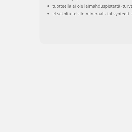
tuotteella ei ole leimahduspistettä (turva
ei sekoitu toisiin mineraali- tai synteettis