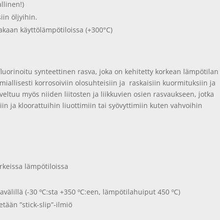
llinen!)
iin öljyihin.
akaan käyttölämpötiloissa (+300°C)
luorinoitu synteettinen rasva, joka on kehitetty korkean lämpötilan
miallisesti korrosoiviin olosuhteisiin ja raskaisiin kuormituksiin ja
eltuu myös niiden liitosten ja liikkuvien osien rasvaukseen, jotka
in ja kloorattuihin liuottimiin tai syövyttimiin kuten vahvoihin
orkeissa lämpötiloissa
lavälillä (-30 ºC:sta +350 ºC:een, lämpötilahuiput 450 ºC)
tetään ”stick-slip”-ilmiö