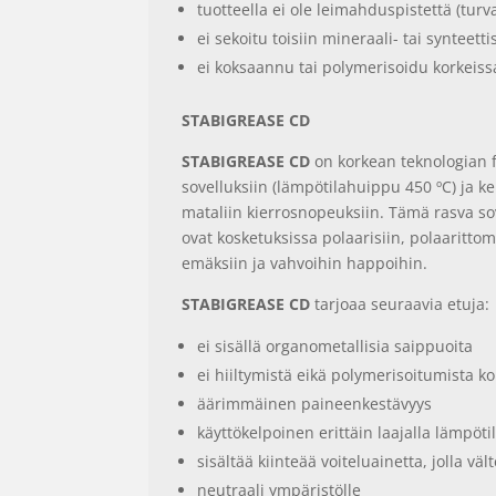
tuotteella ei ole leimahduspistettä (turva
ei sekoitu toisiin mineraali- tai synteettis
ei koksaannu tai polymerisoidu korkeiss
STABIGREASE CD
STABIGREASE CD
on korkean teknologian f
sovelluksiin (lämpötilahuippu 450 ºC) ja ke
mataliin kierrosnopeuksiin. Tämä rasva sov
ovat kosketuksissa polaarisiin, polaarittomi
emäksiin ja vahvoihin happoihin.
STABIGREASE CD
tarjoaa seuraavia etuja:
ei sisällä organometallisia saippuoita
ei hiiltymistä eikä polymerisoitumista k
äärimmäinen paineenkestävyys
käyttökelpoinen erittäin laajalla lämpöti
sisältää kiinteää voiteluainetta, jolla väl
neutraali ympäristölle