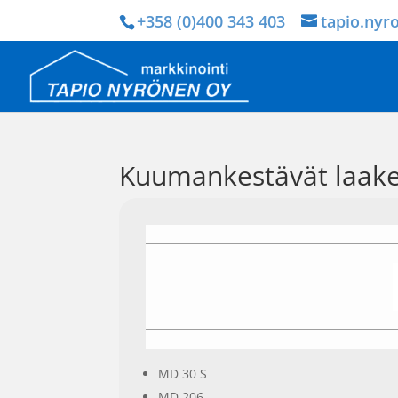
+358 (0)400 343 403
tapio.nyr
Kuumankestävät laaker
MD 30 S
MD 206