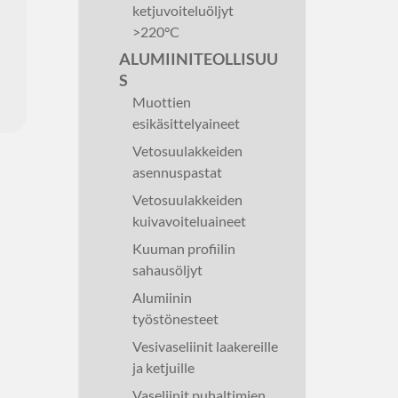
ketjuvoiteluöljyt
>220°C
ALUMIINITEOLLISUU
S
Muottien
esikäsittelyaineet
Vetosuulakkeiden
asennuspastat
Vetosuulakkeiden
kuivavoiteluaineet
Kuuman profiilin
sahausöljyt
Alumiinin
työstönesteet
Vesivaseliinit laakereille
ja ketjuille
Vaseliinit puhaltimien