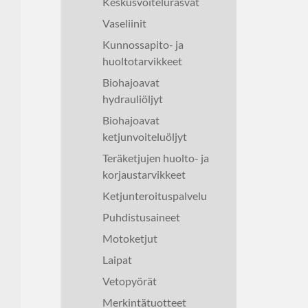
Keskusvoitelurasvat
Vaseliinit
Kunnossapito- ja
huoltotarvikkeet
Biohajoavat
hydrauliöljyt
Biohajoavat
ketjunvoiteluöljyt
Teräketjujen huolto- ja
korjaustarvikkeet
Ketjunteroituspalvelu
Puhdistusaineet
Motoketjut
Laipat
Vetopyörät
Merkintätuotteet