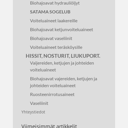
Biohajoavat hydrauliöljyt
SATAMA SOGELUB
Voiteluaineet laakereille
Biohajoavat ketjunvoiteluaineet
Biohajoavat vaseliinit
Voiteluaineet teräsköysille
HISSIT, NOSTURIT, LIUKUPORT.
Vaijereiden, ketjujen ja johteiden
voiteluaineet
Biohajoavat vajereiden, ketjujen ja
johteiden voiteluaineet
Ruosteenirrotusaineet
Vaseliinit
Yhteystiedot
Viimeisimmät artikkelit