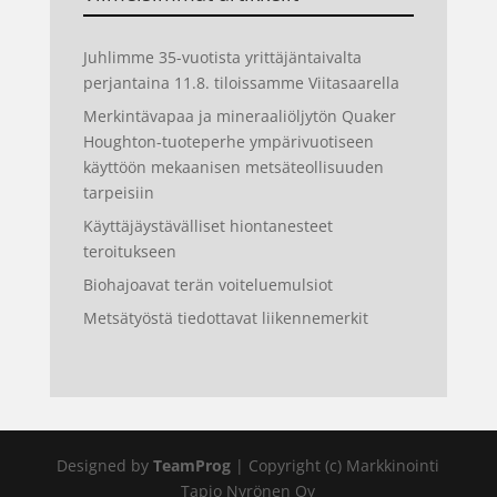
Juhlimme 35-vuotista yrittäjäntaivalta
perjantaina 11.8. tiloissamme Viitasaarella
Merkintävapaa ja mineraaliöljytön Quaker
Houghton-tuoteperhe ympärivuotiseen
käyttöön mekaanisen metsäteollisuuden
tarpeisiin
Käyttäjäystävälliset hiontanesteet
teroitukseen
Biohajoavat terän voiteluemulsiot
Metsätyöstä tiedottavat liikennemerkit
Designed by
TeamProg
| Copyright (c) Markkinointi
Tapio Nyrönen Oy