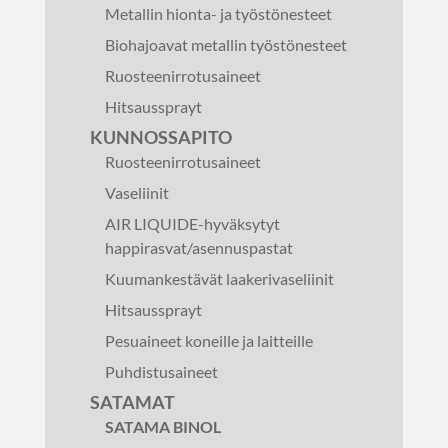
Metallin hionta- ja työstönesteet
Biohajoavat metallin työstönesteet
Ruosteenirrotusaineet
Hitsaussprayt
KUNNOSSAPITO
Ruosteenirrotusaineet
Vaseliinit
AIR LIQUIDE-hyväksytyt
happirasvat/asennuspastat
Kuumankestävät laakerivaseliinit
Hitsaussprayt
Pesuaineet koneille ja laitteille
Puhdistusaineet
SATAMAT
SATAMA BINOL