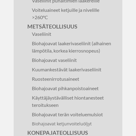
Vaseliinit puhaltimien laakereille
Voiteluaineet ketjuille ja nivelille
>260°C
METSÄTEOLLISUUS
Vaseliinit
Biohajoavat laakerivaseliinit (alhainen
lämpötila, korkea kierrosnopeus)
Biohajoavat vaseliinit
Kuumankestävät laakerivaseliinit
Ruosteenirrotusaineet
Biohajoavat pihkanpoistoaineet
Käyttäjäystävälliset hiontanesteet
teroitukseen
Biohajoavat terän voiteluemulsiot
Biohajoavat ketjunvoiteluöljyt
KONEPAJATEOLLISUUS