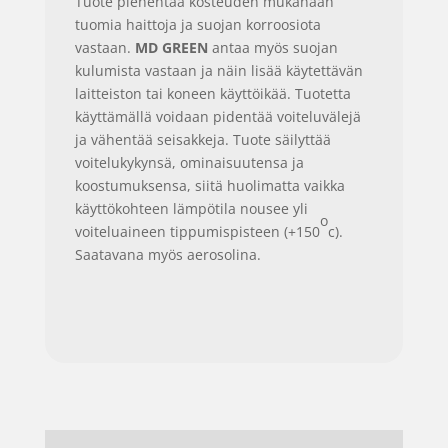
Tuote pienentää kosteuden mukanaan
tuomia haittoja ja suojan korroosiota
vastaan.
MD GREEN
antaa myös suojan
kulumista vastaan ja näin lisää käytettävän
laitteiston tai koneen käyttöikää. Tuotetta
käyttämällä voidaan pidentää voiteluvälejä
ja vähentää seisakkeja. Tuote säilyttää
voitelukykynsä, ominaisuutensa ja
koostumuksensa, siitä huolimatta vaikka
käyttökohteen lämpötila nousee yli
o
voiteluaineen tippumispisteen (+150
c).
Saatavana myös aerosolina.