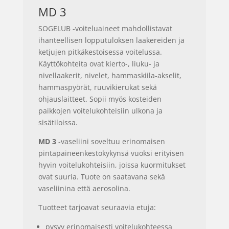
MD 3
SOGELUB -voiteluaineet mahdollistavat
ihanteellisen lopputuloksen laakereiden ja
ketjujen pitkäkestoisessa voitelussa.
Käyttökohteita ovat kierto-, liuku- ja
nivellaakerit, nivelet, hammaskiila-akselit,
hammaspyörät, ruuvikierukat sekä
ohjauslaitteet. Sopii myös kosteiden
paikkojen voitelukohteisiin ulkona ja
sisätiloissa.
MD 3
-vaseliini soveltuu erinomaisen
pintapaineenkestokykynsä vuoksi erityisen
hyvin voitelukohteisiin, joissa kuormitukset
ovat suuria. Tuote on saatavana sekä
vaseliinina että aerosolina.
Tuotteet tarjoavat seuraavia etuja:
pysyy erinomaisesti voitelukohteessa