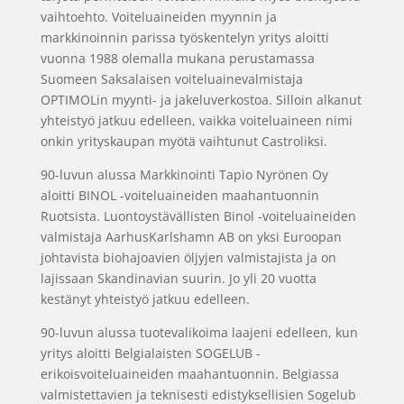
vaihtoehto. Voiteluaineiden myynnin ja
markkinoinnin parissa työskentelyn yritys aloitti
vuonna 1988 olemalla mukana perustamassa
Suomeen Saksalaisen voiteluainevalmistaja
OPTIMOLin myynti- ja jakeluverkostoa. Silloin alkanut
yhteistyö jatkuu edelleen, vaikka voiteluaineen nimi
onkin yrityskaupan myötä vaihtunut Castroliksi.
90-luvun alussa Markkinointi Tapio Nyrönen Oy
aloitti BINOL -voiteluaineiden maahantuonnin
Ruotsista. Luontoystävällisten Binol -voiteluaineiden
valmistaja AarhusKarlshamn AB on yksi Euroopan
johtavista biohajoavien öljyjen valmistajista ja on
lajissaan Skandinavian suurin. Jo yli 20 vuotta
kestänyt yhteistyö jatkuu edelleen.
90-luvun alussa tuotevalikoima laajeni edelleen, kun
yritys aloitti Belgialaisten SOGELUB -
erikoisvoiteluaineiden maahantuonnin. Belgiassa
valmistettavien ja teknisesti edistyksellisien Sogelub