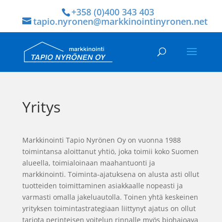
+358 (0)400 343 403
tapio.nyronen@markkinointinyronen.net
Yritys
Markkinointi Tapio Nyrönen Oy on vuonna 1988
toimintansa aloittanut yhtiö, joka toimii koko Suomen
alueella, toimialoinaan maahantuonti ja
markkinointi. Toiminta-ajatuksena on alusta asti ollut
tuotteiden toimittaminen asiakkaalle nopeasti ja
varmasti omalla jakeluautolla. Toinen yhtä keskeinen
yrityksen toimintastrategiaan liittynyt ajatus on ollut
tarjota perinteisen voitelun rinnalle myös biohajoava