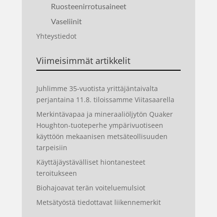
Ruosteenirrotusaineet
Vaseliinit
Yhteystiedot
Viimeisimmät artikkelit
Juhlimme 35-vuotista yrittäjäntaivalta
perjantaina 11.8. tiloissamme Viitasaarella
Merkintävapaa ja mineraaliöljytön Quaker
Houghton-tuoteperhe ympärivuotiseen
käyttöön mekaanisen metsäteollisuuden
tarpeisiin
Käyttäjäystävälliset hiontanesteet
teroitukseen
Biohajoavat terän voiteluemulsiot
Metsätyöstä tiedottavat liikennemerkit