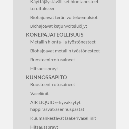
Käyttäjäystävälliset hiontanesteet
teroitukseen
Biohajoavat terän voiteluemulsiot
Biohajoavat ketjunvoiteluöljyt
KONEPAJATEOLLISUUS
Metallin hionta- ja työstönesteet
Biohajoavat metallin työstönesteet
Ruosteenirrotusaineet
Hitsaussprayt
KUNNOSSAPITO
Ruosteenirrotusaineet
Vaseliinit
AIR LIQUIDE-hyväksytyt
happirasvat/asennuspastat
Kuumankestävät laakerivaseliinit
Hitsaussprayt