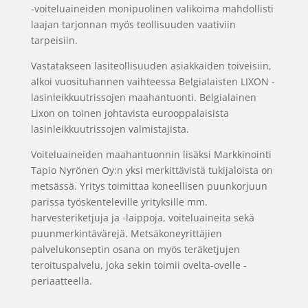
-voiteluaineiden monipuolinen valikoima mahdollisti
laajan tarjonnan myös teollisuuden vaativiin
tarpeisiin.
Vastatakseen lasiteollisuuden asiakkaiden toiveisiin,
alkoi vuosituhannen vaihteessa Belgialaisten LIXON -
lasinleikkuutrissojen maahantuonti. Belgialainen
Lixon on toinen johtavista eurooppalaisista
lasinleikkuutrissojen valmistajista.
Voiteluaineiden maahantuonnin lisäksi Markkinointi
Tapio Nyrönen Oy:n yksi merkittävistä tukijaloista on
metsässä. Yritys toimittaa koneellisen puunkorjuun
parissa työskenteleville yrityksille mm.
harvesteriketjuja ja -laippoja, voiteluaineita sekä
puunmerkintävärejä. Metsäkoneyrittäjien
palvelukonseptin osana on myös teräketjujen
teroituspalvelu, joka sekin toimii ovelta-ovelle -
periaatteella.