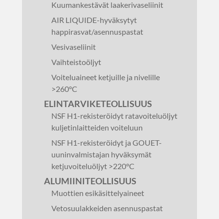
Kuumankestävät laakerivaseliinit
AIR LIQUIDE-hyväksytyt
happirasvat/asennuspastat
Vesivaseliinit
Vaihteistoöljyt
Voiteluaineet ketjuille ja nivelille
>260°C
ELINTARVIKETEOLLISUUS
NSF H1-rekisteröidyt ratavoiteluöljyt
kuljetinlaitteiden voiteluun
NSF H1-rekisteröidyt ja GOUET-
uuninvalmistajan hyväksymät
ketjuvoiteluöljyt >220°C
ALUMIINITEOLLISUUS
Muottien esikäsittelyaineet
Vetosuulakkeiden asennuspastat