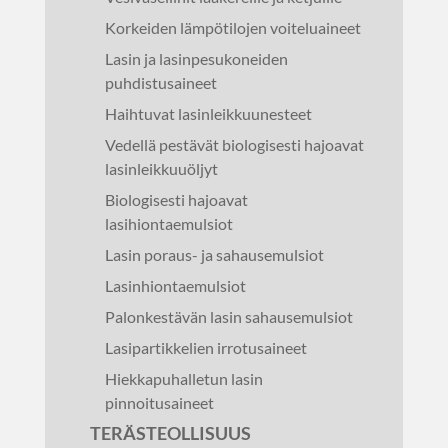
Korkeiden lämpötilojen voiteluaineet
Lasin ja lasinpesukoneiden
puhdistusaineet
Haihtuvat lasinleikkuunesteet
Vedellä pestävät biologisesti hajoavat
lasinleikkuuöljyt
Biologisesti hajoavat
lasihiontaemulsiot
Lasin poraus- ja sahausemulsiot
Lasinhiontaemulsiot
Palonkestävän lasin sahausemulsiot
Lasipartikkelien irrotusaineet
Hiekkapuhalletun lasin
pinnoitusaineet
TERÄSTEOLLISUUS