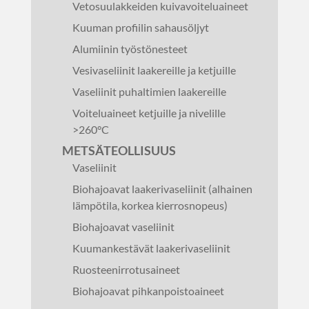
Vetosuulakkeiden kuivavoiteluaineet
Kuuman profiilin sahausöljyt
Alumiinin työstönesteet
Vesivaseliinit laakereille ja ketjuille
Vaseliinit puhaltimien laakereille
Voiteluaineet ketjuille ja nivelille
>260°C
METSÄTEOLLISUUS
Vaseliinit
Biohajoavat laakerivaseliinit (alhainen
lämpötila, korkea kierrosnopeus)
Biohajoavat vaseliinit
Kuumankestävät laakerivaseliinit
Ruosteenirrotusaineet
Biohajoavat pihkanpoistoaineet