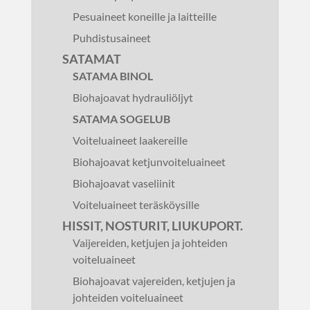
Pesuaineet koneille ja laitteille
Puhdistusaineet
SATAMAT
SATAMA BINOL
Biohajoavat hydrauliöljyt
SATAMA SOGELUB
Voiteluaineet laakereille
Biohajoavat ketjunvoiteluaineet
Biohajoavat vaseliinit
Voiteluaineet teräsköysille
HISSIT, NOSTURIT, LIUKUPORT.
Vaijereiden, ketjujen ja johteiden
voiteluaineet
Biohajoavat vajereiden, ketjujen ja
johteiden voiteluaineet