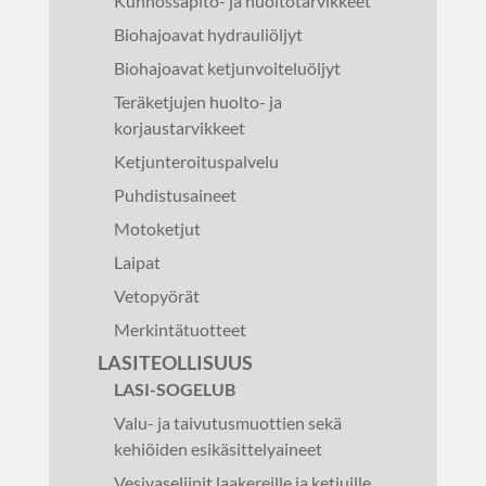
Kunnossapito- ja huoltotarvikkeet
Biohajoavat hydrauliöljyt
Biohajoavat ketjunvoiteluöljyt
Teräketjujen huolto- ja
korjaustarvikkeet
Ketjunteroituspalvelu
Puhdistusaineet
Motoketjut
Laipat
Vetopyörät
Merkintätuotteet
LASITEOLLISUUS
LASI-SOGELUB
Valu- ja taivutusmuottien sekä
kehiöiden esikäsittelyaineet
Vesivaseliinit laakereille ja ketjuille