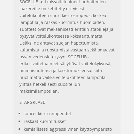
SOGELUB -erikoisvoiteluaineet puhaltimien
laakereille on kehitetty erityisesti
voitelukohteen suuri kierrosnopeus, korkea
lämpötila ja raskas kuormitus huomioiden.
Tuotteet ovat mekaanisesti erittäin stabiileja ja
pysyvät voitelukohteessa koksaantumatta.
Lisäksi ne antavat suojan hapettumista,
kulumista ja ruostumista vastaan sekä omaavat
hyvän vedensietokyvyn. SOGELUB -
erikoisvoiteluaineet säilyttävät voitelukykynsä,
ominaisuutensa ja koostumuksensa, siitä
huolimatta vaikka voitelukohteen lämpötila
ylittää hetkellisesti suositellun
maksimilämpötilan.
STARGREASE
suuret kierrosnopeudet
raskaat kuormitukset
kemiallisesti aggressiivinen käyttöympäristö