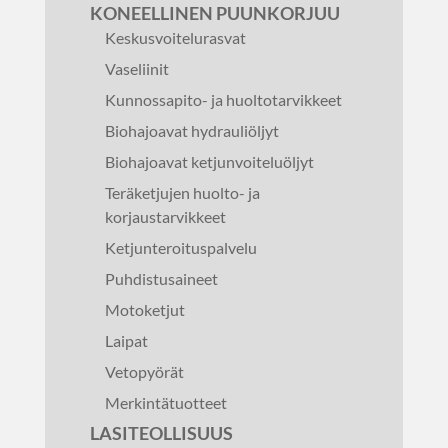
KONEELLINEN PUUNKORJUU
Keskusvoitelurasvat
Vaseliinit
Kunnossapito- ja huoltotarvikkeet
Biohajoavat hydrauliöljyt
Biohajoavat ketjunvoiteluöljyt
Teräketjujen huolto- ja
korjaustarvikkeet
Ketjunteroituspalvelu
Puhdistusaineet
Motoketjut
Laipat
Vetopyörät
Merkintätuotteet
LASITEOLLISUUS