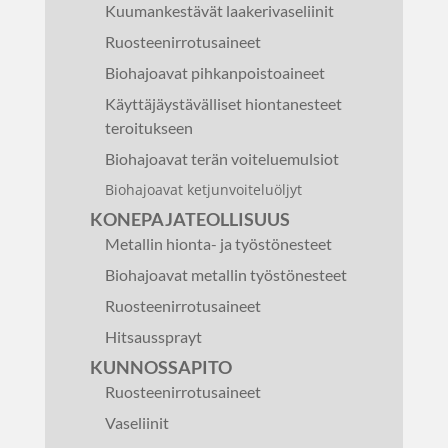
Kuumankestävät laakerivaseliinit
Ruosteenirrotusaineet
Biohajoavat pihkanpoistoaineet
Käyttäjäystävälliset hiontanesteet
teroitukseen
Biohajoavat terän voiteluemulsiot
Biohajoavat ketjunvoiteluöljyt
KONEPAJATEOLLISUUS
Metallin hionta- ja työstönesteet
Biohajoavat metallin työstönesteet
Ruosteenirrotusaineet
Hitsaussprayt
KUNNOSSAPITO
Ruosteenirrotusaineet
Vaseliinit