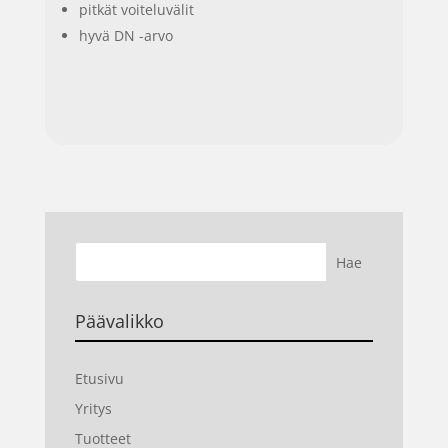
pitkät voiteluvälit
hyvä DN -arvo
Päävalikko
Etusivu
Yritys
Tuotteet