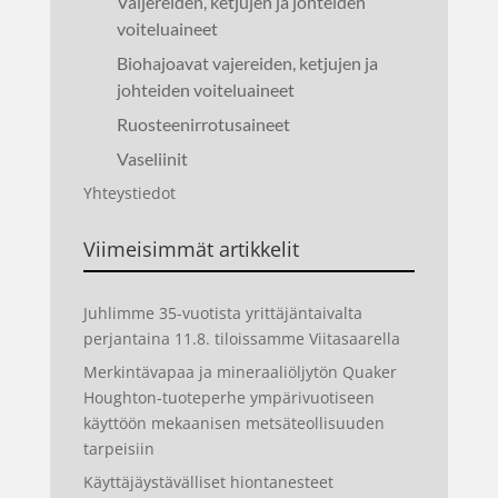
Vaijereiden, ketjujen ja johteiden
voiteluaineet
Biohajoavat vajereiden, ketjujen ja
johteiden voiteluaineet
Ruosteenirrotusaineet
Vaseliinit
Yhteystiedot
Viimeisimmät artikkelit
Juhlimme 35-vuotista yrittäjäntaivalta
perjantaina 11.8. tiloissamme Viitasaarella
Merkintävapaa ja mineraaliöljytön Quaker
Houghton-tuoteperhe ympärivuotiseen
käyttöön mekaanisen metsäteollisuuden
tarpeisiin
Käyttäjäystävälliset hiontanesteet