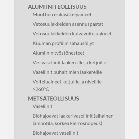
ALUMIINITEOLLISUUS
Muottien esikäsittelyaineet
Vetosuulakkeiden asennuspastat
Vetosuulakkeiden kuivavoiteluaineet
Kuuman profiilin sahausöljyt
Alumiinin työstönesteet
Vesivaseliinit laakereille ja ketjuille
Vaseliinit puhaltimien laakereille
Voiteluaineet ketjuille ja nivelille
>260°C
METSÄTEOLLISUUS
Vaseliinit
Biohajoavat laakerivaseliinit (alhainen
lämpötila, korkea kierrosnopeus)
Biohajoavat vaseliinit