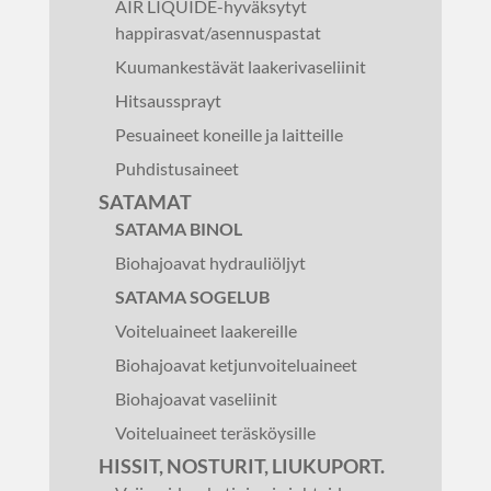
AIR LIQUIDE-hyväksytyt
happirasvat/asennuspastat
Kuumankestävät laakerivaseliinit
Hitsaussprayt
Pesuaineet koneille ja laitteille
Puhdistusaineet
SATAMAT
SATAMA BINOL
Biohajoavat hydrauliöljyt
SATAMA SOGELUB
Voiteluaineet laakereille
Biohajoavat ketjunvoiteluaineet
Biohajoavat vaseliinit
Voiteluaineet teräsköysille
HISSIT, NOSTURIT, LIUKUPORT.