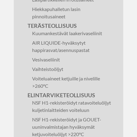
Hiekkapuhalletun lasin
pinnoitusaineet
TERÄSTEOLLISUUS
Kuumankestävät laakerivaseliinit
AIR LIQUIDE-hyväksytyt
happirasvat/asennuspastat
Vesivaseliinit
Vaihteistoöljyt
Voiteluaineet ketjuille ja nivelille
>260°C
ELINTARVIKETEOLLISUUS
NSF H1-rekisteröidyt ratavoiteluöljyt
kuljetinlaitteiden voiteluun
NSF H1-rekisteröidyt ja GOUET-
uuninvalmistajan hyväksymät
ketjuvoiteluöljyt >220°C