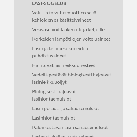
LASI-SOGELUB
Valu- ja taivutusmuottien sekä
kehiöiden esikäsittelyaineet
Vesivaseliinit laakereille ja ketjuille
Korkeiden lämpötilojen voiteluaineet
Lasin ja lasinpesukoneiden
puhdistusaineet
Haihtuvat lasinleikkuunesteet
Vedellä pestävät biologisesti hajoavat
lasinleikkuuöljyt
Biologisesti hajoavat
lasihiontaemulsiot
Lasin poraus- ja sahausemulsiot
Lasinhiontaemulsiot
Palonkestävän lasin sahausemulsiot
Lasipartikkelien irrotusaineet