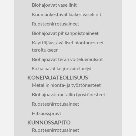
Biohajoavat vaseliinit
Kuumankestävät laakerivaseliinit
Ruosteenirrotusaineet
Biohajoavat pihkanpoistoaineet
Käyttäjäystävälliset hiontanesteet
teroitukseen
Biohajoavat terän voiteluemulsiot
Biohajoavat ketjunvoiteluöljyt
KONEPAJATEOLLISUUS
Metallin hionta- ja työstönesteet
Biohajoavat metallin työstönesteet
Ruosteenirrotusaineet
Hitsaussprayt
KUNNOSSAPITO
Ruosteenirrotusaineet