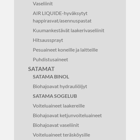
Vaseliinit
AIR LIQUIDE-hyväksytyt
happirasvat/asennuspastat
Kuumankestävät laakerivaseliinit
Hitsaussprayt
Pesuaineet koneille ja laitteille
Puhdistusaineet
SATAMAT
SATAMA BINOL
Biohajoavat hydrauliöljyt
SATAMA SOGELUB
Voiteluaineet laakereille
Biohajoavat ketjunvoiteluaineet
Biohajoavat vaseliinit
Voiteluaineet teräsköysille