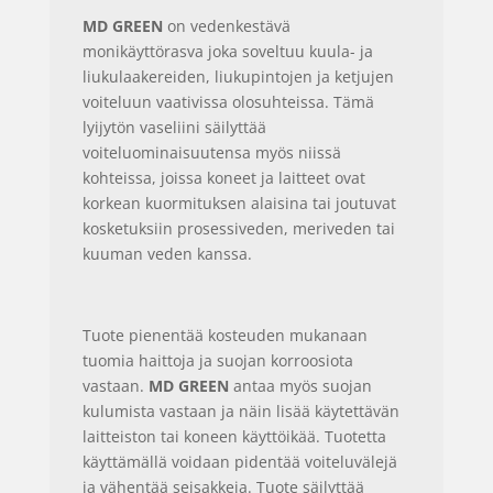
MD GREEN
on vedenkestävä
monikäyttörasva joka soveltuu kuula- ja
liukulaakereiden, liukupintojen ja ketjujen
voiteluun vaativissa olosuhteissa. Tämä
lyijytön vaseliini säilyttää
voiteluominaisuutensa myös niissä
kohteissa, joissa koneet ja laitteet ovat
korkean kuormituksen alaisina tai joutuvat
kosketuksiin prosessiveden, meriveden tai
kuuman veden kanssa.
Tuote pienentää kosteuden mukanaan
tuomia haittoja ja suojan korroosiota
vastaan.
MD GREEN
antaa myös suojan
kulumista vastaan ja näin lisää käytettävän
laitteiston tai koneen käyttöikää. Tuotetta
käyttämällä voidaan pidentää voiteluvälejä
ja vähentää seisakkeja. Tuote säilyttää