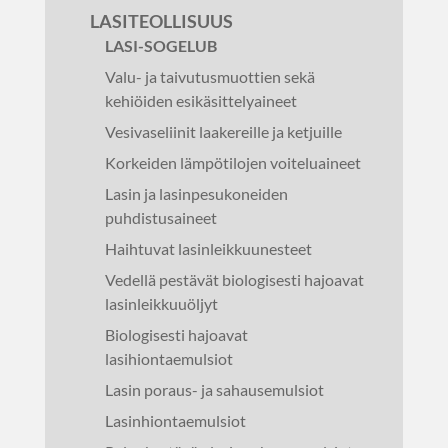
LASITEOLLISUUS
LASI-SOGELUB
Valu- ja taivutusmuottien sekä
kehiöiden esikäsittelyaineet
Vesivaseliinit laakereille ja ketjuille
Korkeiden lämpötilojen voiteluaineet
Lasin ja lasinpesukoneiden
puhdistusaineet
Haihtuvat lasinleikkuunesteet
Vedellä pestävät biologisesti hajoavat
lasinleikkuuöljyt
Biologisesti hajoavat
lasihiontaemulsiot
Lasin poraus- ja sahausemulsiot
Lasinhiontaemulsiot