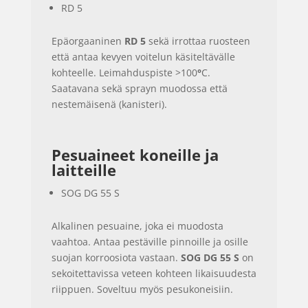
RD 5
Epäorgaaninen
RD 5
sekä irrottaa ruosteen
että antaa kevyen voitelun käsiteltävälle
kohteelle. Leimahduspiste >100
°
C.
Saatavana sekä sprayn muodossa että
nestemäisenä (kanisteri).
Pesuaineet koneille ja
laitteille
SOG DG 55 S
Alkalinen pesuaine, joka ei muodosta
vaahtoa. Antaa pestäville pinnoille ja osille
suojan korroosiota vastaan.
SOG DG 55 S
on
sekoitettavissa veteen kohteen likaisuudesta
riippuen. Soveltuu myös pesukoneisiin.