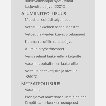
uuninvalmistajan hyväksymät
ketjuvoiteluöljyt >220°C
ALUMIINITEOLLISUUS
Muottien esikäsittelyaineet
Vetosuulakkeiden asennuspastat
Vetosuulakkeiden kuivavoiteluaineet
Kuuman profiilin sahausöljyt
Alumiinin työstönesteet
Vesivaseliinit laakereille ja ketjuille
Vaseliinit puhaltimien laakereille
Voiteluaineet ketjuille ja nivelille
>260°C
METSÄTEOLLISUUS
Vaseliinit
Biohajoavat laakerivaseliinit (alhainen
lämpötila, korkea kierrosnopeus)