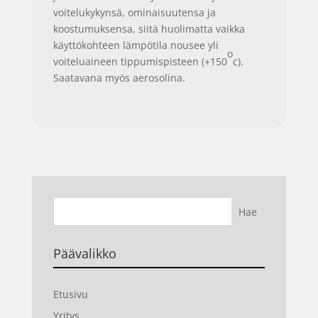
voitelukykynsä, ominaisuutensa ja
koostumuksensa, siitä huolimatta vaikka
käyttökohteen lämpötila nousee yli
o
voiteluaineen tippumispisteen (+150
c).
Saatavana myös aerosolina.
Päävalikko
Etusivu
Yritys