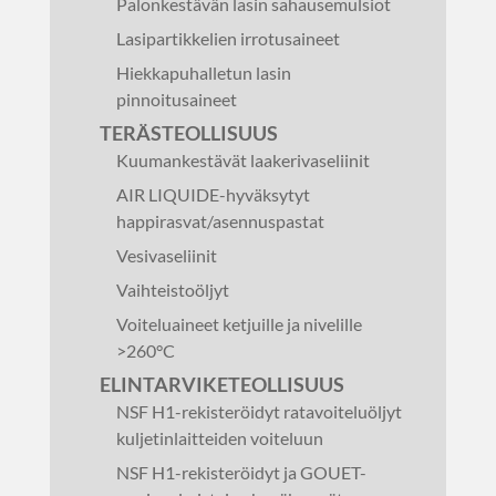
Palonkestävän lasin sahausemulsiot
Lasipartikkelien irrotusaineet
Hiekkapuhalletun lasin
pinnoitusaineet
TERÄSTEOLLISUUS
Kuumankestävät laakerivaseliinit
AIR LIQUIDE-hyväksytyt
happirasvat/asennuspastat
Vesivaseliinit
Vaihteistoöljyt
Voiteluaineet ketjuille ja nivelille
>260°C
ELINTARVIKETEOLLISUUS
NSF H1-rekisteröidyt ratavoiteluöljyt
kuljetinlaitteiden voiteluun
NSF H1-rekisteröidyt ja GOUET-