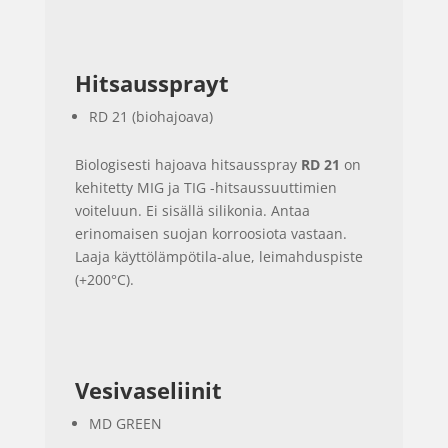
Hitsaussprayt
RD 21 (biohajoava)
Biologisesti hajoava hitsausspray
RD 21
on
kehitetty MIG ja TIG -hitsaussuuttimien
voiteluun. Ei sisällä silikonia. Antaa
erinomaisen suojan korroosiota vastaan.
Laaja käyttölämpötila-alue, leimahduspiste
(+200°C).
Vesivaseliinit
MD GREEN