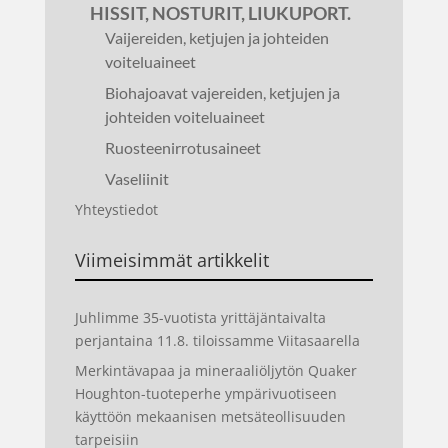
HISSIT, NOSTURIT, LIUKUPORT.
Vaijereiden, ketjujen ja johteiden
voiteluaineet
Biohajoavat vajereiden, ketjujen ja
johteiden voiteluaineet
Ruosteenirrotusaineet
Vaseliinit
Yhteystiedot
Viimeisimmät artikkelit
Juhlimme 35-vuotista yrittäjäntaivalta
perjantaina 11.8. tiloissamme Viitasaarella
Merkintävapaa ja mineraaliöljytön Quaker
Houghton-tuoteperhe ympärivuotiseen
käyttöön mekaanisen metsäteollisuuden
tarpeisiin