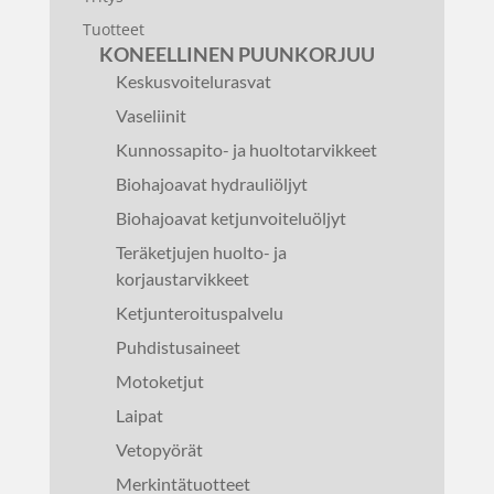
Tuotteet
KONEELLINEN PUUNKORJUU
Keskusvoitelurasvat
Vaseliinit
Kunnossapito- ja huoltotarvikkeet
Biohajoavat hydrauliöljyt
Biohajoavat ketjunvoiteluöljyt
Teräketjujen huolto- ja
korjaustarvikkeet
Ketjunteroituspalvelu
Puhdistusaineet
Motoketjut
Laipat
Vetopyörät
Merkintätuotteet