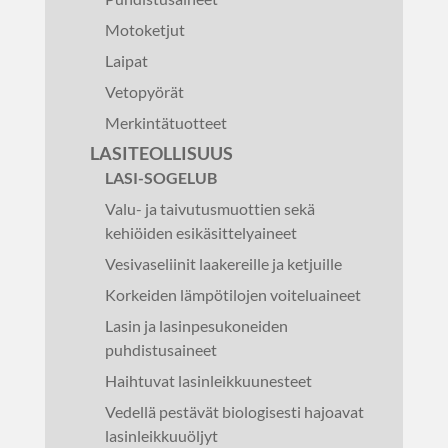
Motoketjut
Laipat
Vetopyörät
Merkintätuotteet
LASITEOLLISUUS
LASI-SOGELUB
Valu- ja taivutusmuottien sekä
kehiöiden esikäsittelyaineet
Vesivaseliinit laakereille ja ketjuille
Korkeiden lämpötilojen voiteluaineet
Lasin ja lasinpesukoneiden
puhdistusaineet
Haihtuvat lasinleikkuunesteet
Vedellä pestävät biologisesti hajoavat
lasinleikkuuöljyt