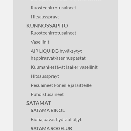
Ruosteenirrotusaineet
Hitsaussprayt
KUNNOSSAPITO
Ruosteenirrotusaineet
Vaseliinit
AIR LIQUIDE-hyväksytyt
happirasvat/asennuspastat
Kuumankestävät laakerivaseliinit
Hitsaussprayt
Pesuaineet koneille ja laitteille
Puhdistusaineet
SATAMAT
SATAMA BINOL
Biohajoavat hydrauliöljyt
SATAMA SOGELUB