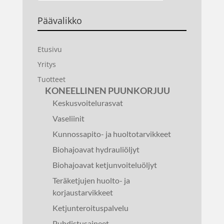
Päävalikko
Etusivu
Yritys
Tuotteet
KONEELLINEN PUUNKORJUU
Keskusvoitelurasvat
Vaseliinit
Kunnossapito- ja huoltotarvikkeet
Biohajoavat hydrauliöljyt
Biohajoavat ketjunvoiteluöljyt
Teräketjujen huolto- ja
korjaustarvikkeet
Ketjunteroituspalvelu
Puhdistusaineet