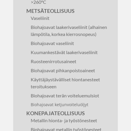
>260°C
METSÄTEOLLISUUS
Vaseliinit
Biohajoavat laakerivaseliinit (alhainen
lämpötila, korkea kierrosnopeus)
Biohajoavat vaseliinit
Kuumankestävät laakerivaseliinit
Ruosteenirrotusaineet
Biohajoavat pihkanpoistoaineet
Käyttäjäystävälliset hiontanesteet
teroitukseen
Biohajoavat terän voiteluemulsiot
Biohajoavat ketjunvoiteluöljyt
KONEPAJATEOLLISUUS
Metallin hionta- ja työstönesteet
Biohajoavat metallin työstönesteet