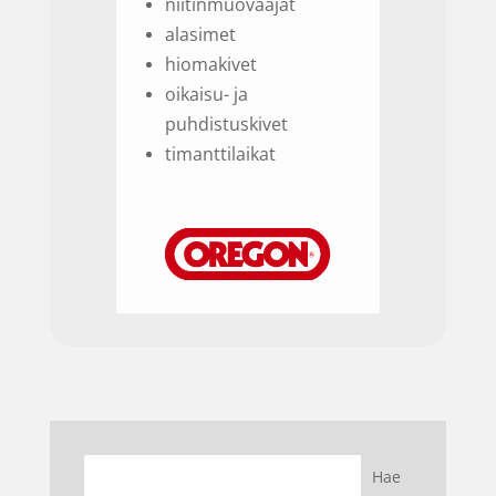
niitinmuovaajat
alasimet
hiomakivet
oikaisu- ja
puhdistuskivet
timanttilaikat