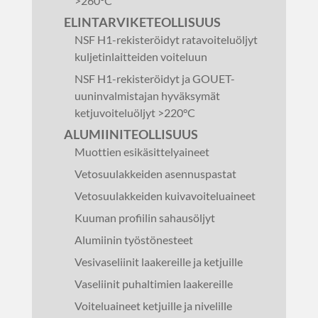
>260°C
ELINTARVIKETEOLLISUUS
NSF H1-rekisteröidyt ratavoiteluöljyt
kuljetinlaitteiden voiteluun
NSF H1-rekisteröidyt ja GOUET-
uuninvalmistajan hyväksymät
ketjuvoiteluöljyt >220°C
ALUMIINITEOLLISUUS
Muottien esikäsittelyaineet
Vetosuulakkeiden asennuspastat
Vetosuulakkeiden kuivavoiteluaineet
Kuuman profiilin sahausöljyt
Alumiinin työstönesteet
Vesivaseliinit laakereille ja ketjuille
Vaseliinit puhaltimien laakereille
Voiteluaineet ketjuille ja nivelille