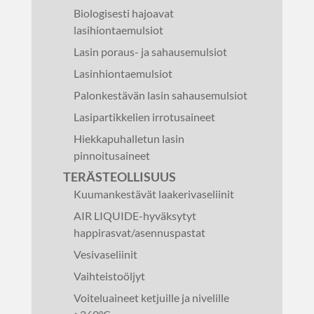
Biologisesti hajoavat
lasihiontaemulsiot
Lasin poraus- ja sahausemulsiot
Lasinhiontaemulsiot
Palonkestävän lasin sahausemulsiot
Lasipartikkelien irrotusaineet
Hiekkapuhalletun lasin
pinnoitusaineet
TERÄSTEOLLISUUS
Kuumankestävät laakerivaseliinit
AIR LIQUIDE-hyväksytyt
happirasvat/asennuspastat
Vesivaseliinit
Vaihteistoöljyt
Voiteluaineet ketjuille ja nivelille