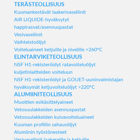
TERÄSTEOLLISUUS
Kuumankestävät laakerivaseliinit
AIR LIQUIDE-hyväksytyt
happirasvat/asennuspastat
Vesivaseliinit
Vaihteistoöljyt
Voiteluaineet ketjuille ja nivelille >260°C
ELINTARVIKETEOLLISUUS
NSF H1-rekisteröidyt ratavoiteluöljyt
kuljetinlaitteiden voiteluun
NSF H1-rekisteröidyt ja GOUET-uuninvalmistajan
hyväksymät ketjuvoiteluöljyt >220°C
ALUMIINITEOLLISUUS
Muottien esikäsittelyaineet
Vetosuulakkeiden asennuspastat
Vetosuulakkeiden kuivavoiteluaineet
Kuuman profiilin sahausöljyt
Alumiinin työstönesteet
Vesivaseliinit laakereille ja ketjuille