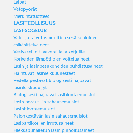
Laipat
Vetopyörät
Merkintätuotteet
LASITEOLLISUUS
LASI-SOGELUB
Valu- ja taivutusmuottien sekä kehiöiden
esikäsittelyaineet
Vesivaseliinit laakereille ja ketjuille
Korkeiden lämpötilojen voiteluaineet
Lasin ja lasinpesukoneiden puhdistusaineet
Haihtuvat lasinleikkuunesteet
Vedellä pestävät biologisesti hajoavat
lasinleikkuuöljyt
Biologisesti hajoavat lasihiontaemulsiot
Lasin poraus- ja sahausemulsiot
Lasinhiontaemulsiot
Palonkestävän lasin sahausemulsiot
Lasipartikkelien irrotusaineet
Hiekkapuhalletun lasin pinnoitusaineet