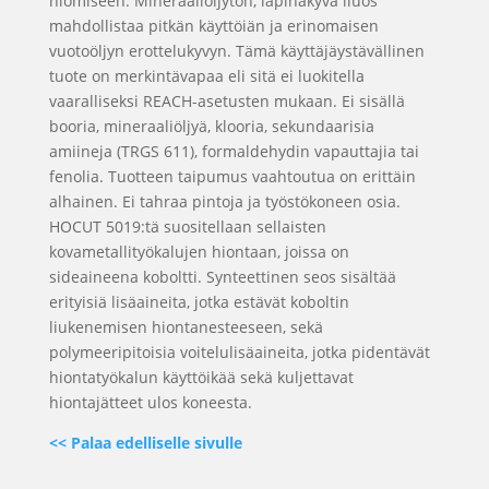
hiomiseen. Mineraaliöljytön, läpinäkyvä liuos
mahdollistaa pitkän käyttöiän ja erinomaisen
vuotoöljyn erottelukyvyn. Tämä käyttäjäystävällinen
tuote on merkintävapaa eli sitä ei luokitella
vaaralliseksi REACH-asetusten mukaan. Ei sisällä
booria, mineraaliöljyä, klooria, sekundaarisia
amiineja (TRGS 611), formaldehydin vapauttajia tai
fenolia. Tuotteen taipumus vaahtoutua on erittäin
alhainen. Ei tahraa pintoja ja työstökoneen osia.
HOCUT 5019:tä suositellaan sellaisten
kovametallityökalujen hiontaan, joissa on
sideaineena koboltti. Synteettinen seos sisältää
erityisiä lisäaineita, jotka estävät koboltin
liukenemisen hiontanesteeseen, sekä
polymeeripitoisia voitelulisäaineita, jotka pidentävät
hiontatyökalun käyttöikää sekä kuljettavat
hiontajätteet ulos koneesta.
<< Palaa edelliselle sivulle