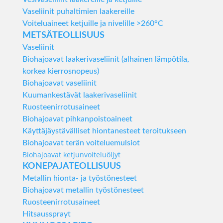
Vaseliinit puhaltimien laakereille
Voiteluaineet ketjuille ja nivelille >260°C
METSÄTEOLLISUUS
Vaseliinit
Biohajoavat laakerivaseliinit (alhainen lämpötila,
korkea kierrosnopeus)
Biohajoavat vaseliinit
Kuumankestävät laakerivaseliinit
Ruosteenirrotusaineet
Biohajoavat pihkanpoistoaineet
Käyttäjäystävälliset hiontanesteet teroitukseen
Biohajoavat terän voiteluemulsiot
Biohajoavat ketjunvoiteluöljyt
KONEPAJATEOLLISUUS
Metallin hionta- ja työstönesteet
Biohajoavat metallin työstönesteet
Ruosteenirrotusaineet
Hitsaussprayt