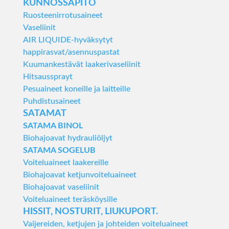
KUNNOSSAPITO
Ruosteenirrotusaineet
Vaseliinit
AIR LIQUIDE-hyväksytyt
happirasvat/asennuspastat
Kuumankestävät laakerivaseliinit
Hitsaussprayt
Pesuaineet koneille ja laitteille
Puhdistusaineet
SATAMAT
SATAMA BINOL
Biohajoavat hydrauliöljyt
SATAMA SOGELUB
Voiteluaineet laakereille
Biohajoavat ketjunvoiteluaineet
Biohajoavat vaseliinit
Voiteluaineet teräsköysille
HISSIT, NOSTURIT, LIUKUPORT.
Vaijereiden, ketjujen ja johteiden voiteluaineet