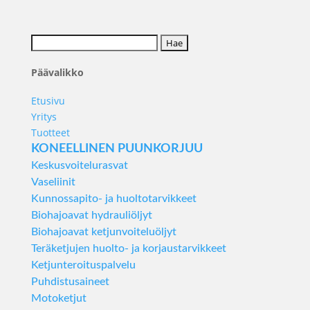
Päävalikko
Etusivu
Yritys
Tuotteet
KONEELLINEN PUUNKORJUU
Keskusvoitelurasvat
Vaseliinit
Kunnossapito- ja huoltotarvikkeet
Biohajoavat hydrauliöljyt
Biohajoavat ketjunvoiteluöljyt
Teräketjujen huolto- ja korjaustarvikkeet
Ketjunteroituspalvelu
Puhdistusaineet
Motoketjut