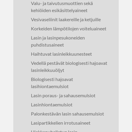
Valu- ja taivutusmuottien sekä
kehiöiden esikäsittelyaineet
Vesivaseliinit laakereille ja ketjuille
Korkeiden lämpötilojen voiteluaineet
Lasin ja lasinpesukoneiden
puhdistusaineet
Haihtuvat lasinleikkuunesteet
Vedellä pestävät biologisesti hajoavat
lasinleikkuuöljyt
Biologisesti hajoavat
lasihiontaemulsiot
Lasin poraus- ja sahausemulsiot
Lasinhiontaemulsiot
Palonkestävän lasin sahausemulsiot
Lasipartikkelien irrotusaineet
Hiekkapuhalletun lasin