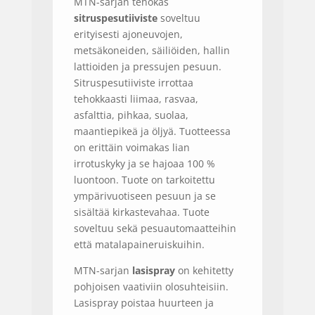
MTN-sarjan tehokas
sitruspesutiiviste
soveltuu
erityisesti ajoneuvojen,
metsäkoneiden, säiliöiden, hallin
lattioiden ja pressujen pesuun.
Sitruspesutiiviste irrottaa
tehokkaasti liimaa, rasvaa,
asfalttia, pihkaa, suolaa,
maantiepikeä ja öljyä. Tuotteessa
on erittäin voimakas lian
irrotuskyky ja se hajoaa 100 %
luontoon. Tuote on tarkoitettu
ympärivuotiseen pesuun ja se
sisältää kirkastevahaa. Tuote
soveltuu sekä pesuautomaatteihin
että matalapaineruiskuihin.
MTN-sarjan
lasispray
on kehitetty
pohjoisen vaativiin olosuhteisiin.
Lasispray poistaa huurteen ja