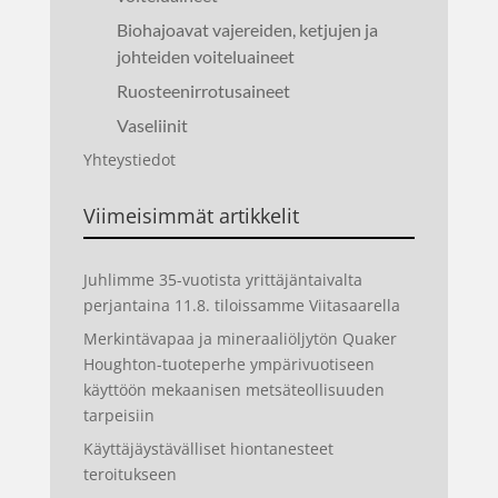
Biohajoavat vajereiden, ketjujen ja
johteiden voiteluaineet
Ruosteenirrotusaineet
Vaseliinit
Yhteystiedot
Viimeisimmät artikkelit
Juhlimme 35-vuotista yrittäjäntaivalta
perjantaina 11.8. tiloissamme Viitasaarella
Merkintävapaa ja mineraaliöljytön Quaker
Houghton-tuoteperhe ympärivuotiseen
käyttöön mekaanisen metsäteollisuuden
tarpeisiin
Käyttäjäystävälliset hiontanesteet
teroitukseen