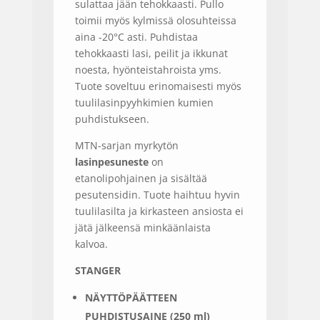
sulattaa jään tehokkaasti. Pullo
toimii myös kylmissä olosuhteissa
aina -20°C asti. Puhdistaa
tehokkaasti lasi, peilit ja ikkunat
noesta, hyönteistahroista yms.
Tuote soveltuu erinomaisesti myös
tuulilasinpyyhkimien kumien
puhdistukseen.
MTN-sarjan myrkytön
lasinpesuneste
on
etanolipohjainen ja sisältää
pesutensidin. Tuote haihtuu hyvin
tuulilasilta ja kirkasteen ansiosta ei
jätä jälkeensä minkäänlaista
kalvoa.
STANGER
NÄYTTÖPÄÄTTEEN
PUHDISTUSAINE (250 ml)