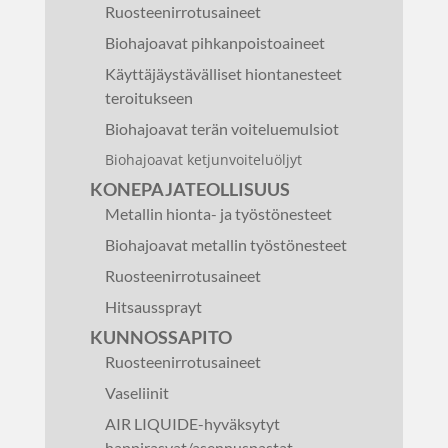
Ruosteenirrotusaineet
Biohajoavat pihkanpoistoaineet
Käyttäjäystävälliset hiontanesteet
teroitukseen
Biohajoavat terän voiteluemulsiot
Biohajoavat ketjunvoiteluöljyt
KONEPAJATEOLLISUUS
Metallin hionta- ja työstönesteet
Biohajoavat metallin työstönesteet
Ruosteenirrotusaineet
Hitsaussprayt
KUNNOSSAPITO
Ruosteenirrotusaineet
Vaseliinit
AIR LIQUIDE-hyväksytyt
happirasvat/asennuspastat