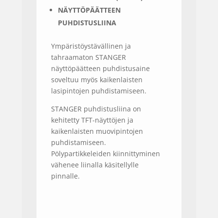
NÄYTTÖPÄÄTTEEN
PUHDISTUSLIINA
Ympäristöystävällinen ja
tahraamaton STANGER
näyttöpäätteen puhdistusaine
soveltuu myös kaikenlaisten
lasipintojen puhdistamiseen.
STANGER puhdistusliina on
kehitetty TFT-näyttöjen ja
kaikenlaisten muovipintojen
puhdistamiseen.
Pölypartikkeleiden kiinnittyminen
vähenee liinalla käsitellylle
pinnalle.