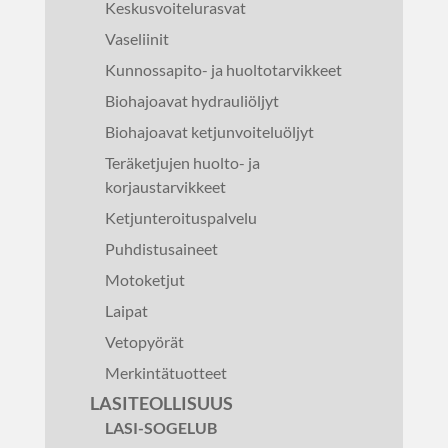
Keskusvoitelurasvat
Vaseliinit
Kunnossapito- ja huoltotarvikkeet
Biohajoavat hydrauliöljyt
Biohajoavat ketjunvoiteluöljyt
Teräketjujen huolto- ja
korjaustarvikkeet
Ketjunteroituspalvelu
Puhdistusaineet
Motoketjut
Laipat
Vetopyörät
Merkintätuotteet
LASITEOLLISUUS
LASI-SOGELUB