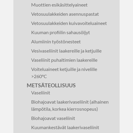
Muottien esikäsittelyaineet
Vetosuulakkeiden asennuspastat
Vetosuulakkeiden kuivavoiteluaineet
Kuuman profiilin sahausöljyt
Alumiinin työstönesteet
Vesivaseliinit laakereille ja ketjuille
Vaseliinit puhaltimien laakereille
Voiteluaineet ketjuille ja nivelille
>260°C
METSÄTEOLLISUUS
Vaseliinit
Biohajoavat laakerivaseliinit (alhainen
lämpötila, korkea kierrosnopeus)
Biohajoavat vaseliinit
Kuumankestävät laakerivaseliinit