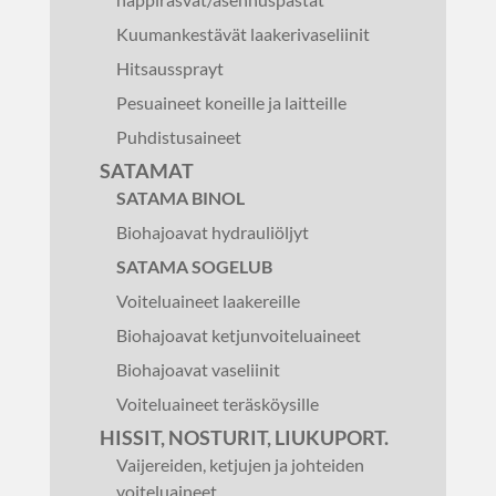
Kuumankestävät laakerivaseliinit
Hitsaussprayt
Pesuaineet koneille ja laitteille
Puhdistusaineet
SATAMAT
SATAMA BINOL
Biohajoavat hydrauliöljyt
SATAMA SOGELUB
Voiteluaineet laakereille
Biohajoavat ketjunvoiteluaineet
Biohajoavat vaseliinit
Voiteluaineet teräsköysille
HISSIT, NOSTURIT, LIUKUPORT.
Vaijereiden, ketjujen ja johteiden
voiteluaineet