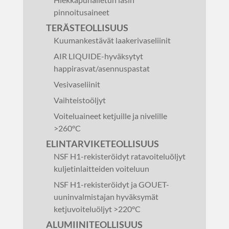
pinnoitusaineet
TERÄSTEOLLISUUS
Kuumankestävät laakerivaseliinit
AIR LIQUIDE-hyväksytyt
happirasvat/asennuspastat
Vesivaseliinit
Vaihteistoöljyt
Voiteluaineet ketjuille ja nivelille
>260°C
ELINTARVIKETEOLLISUUS
NSF H1-rekisteröidyt ratavoiteluöljyt
kuljetinlaitteiden voiteluun
NSF H1-rekisteröidyt ja GOUET-
uuninvalmistajan hyväksymät
ketjuvoiteluöljyt >220°C
ALUMIINITEOLLISUUS