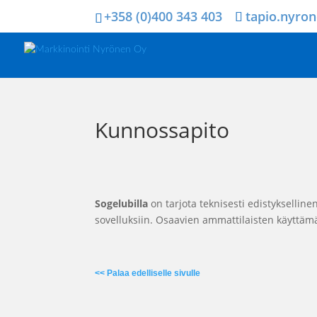
+358 (0)400 343 403
tapio.nyro
Kunnossapito
Sogelubilla
on tarjota teknisesti edistykselline
sovelluksiin. Osaavien ammattilaisten käyttämä
<< Palaa edelliselle sivulle