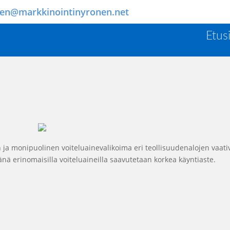
nen@markkinointinyronen.net
Etus
n ja monipuolinen voiteluainevalikoima eri teollisuudenalojen vaati
nä erinomaisilla voiteluaineilla saavutetaan korkea käyntiaste.