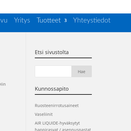
ivu
Yritys
Tuotteet
Yhteystiedot
Etsi sivustolta
viin
Kunnossapito
Ruosteenirrotusaineet
Vaseliinit
AIR LIQUIDE-hyväksytyt
happirasvat / asennuspastat