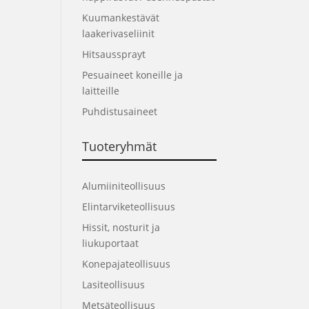
Kuumankestävät
laakerivaseliinit
Hitsaussprayt
Pesuaineet koneille ja
laitteille
Puhdistusaineet
Tuoteryhmät
Alumiiniteollisuus
Elintarviketeollisuus
Hissit, nosturit ja
liukuportaat
Konepajateollisuus
Lasiteollisuus
Metsäteollisuus