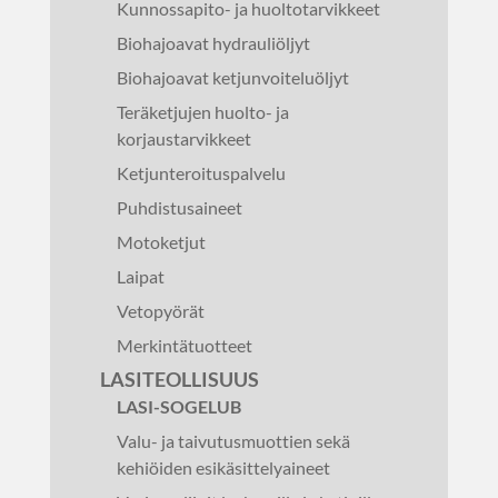
Kunnossapito- ja huoltotarvikkeet
Biohajoavat hydrauliöljyt
Biohajoavat ketjunvoiteluöljyt
Teräketjujen huolto- ja
korjaustarvikkeet
Ketjunteroituspalvelu
Puhdistusaineet
Motoketjut
Laipat
Vetopyörät
Merkintätuotteet
LASITEOLLISUUS
LASI-SOGELUB
Valu- ja taivutusmuottien sekä
kehiöiden esikäsittelyaineet