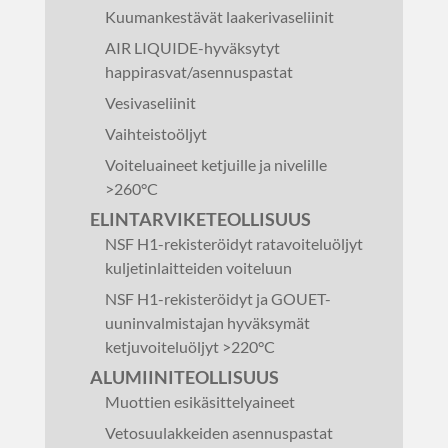
Kuumankestävät laakerivaseliinit
AIR LIQUIDE-hyväksytyt
happirasvat/asennuspastat
Vesivaseliinit
Vaihteistoöljyt
Voiteluaineet ketjuille ja nivelille
>260°C
ELINTARVIKETEOLLISUUS
NSF H1-rekisteröidyt ratavoiteluöljyt
kuljetinlaitteiden voiteluun
NSF H1-rekisteröidyt ja GOUET-
uuninvalmistajan hyväksymät
ketjuvoiteluöljyt >220°C
ALUMIINITEOLLISUUS
Muottien esikäsittelyaineet
Vetosuulakkeiden asennuspastat