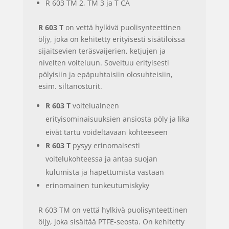
R 603 TM 2, TM 3 ja T CA
R 603 T
on vettä hylkivä puolisynteettinen
öljy, joka on kehitetty erityisesti sisätiloissa
sijaitsevien teräsvaijerien, ketjujen ja
nivelten voiteluun. Soveltuu erityisesti
pölyisiin ja epäpuhtaisiin olosuhteisiin,
esim. siltanosturit.
R 603 T
voiteluaineen
erityisominaisuuksien ansiosta pöly ja lika
eivät tartu voideltavaan kohteeseen
R 603 T
pysyy erinomaisesti
voitelukohteessa ja antaa suojan
kulumista ja hapettumista vastaan
erinomainen tunkeutumiskyky
R 603 TM on vettä hylkivä puolisynteettinen
öljy, joka sisältää PTFE-seosta. On kehitetty