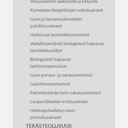
Vesivaseliinit laakereille ja ketjuille
Korkeiden lämpötilojen voiteluaineet
Lasin ja lasinpesukoneiden
puhdistusaineet
Haihtuvat lasinleikkuunesteet
Vedellä pestävät biologisesti hajoavat
lasinleikkuuöljyt
Biologisesti hajoavat
lasihiontaemulsiot
Lasin poraus- ja sahausemulsiot
Lasinhiontaemulsiot
Palonkestävän lasin sahausemulsiot
Lasipartikkelien irrotusaineet
Hiekkapuhalletun lasin
pinnoitusaineet
TERÄSTEOLLISUUS