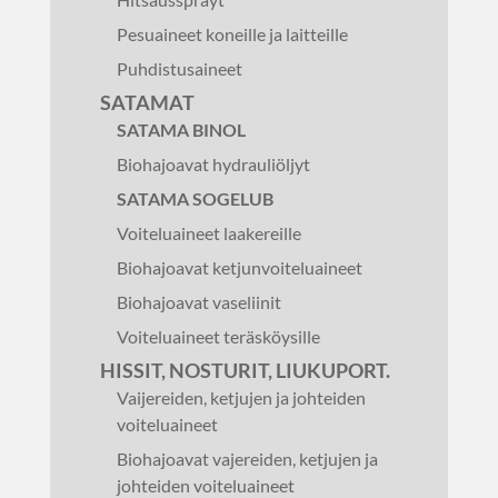
Pesuaineet koneille ja laitteille
Puhdistusaineet
SATAMAT
SATAMA BINOL
Biohajoavat hydrauliöljyt
SATAMA SOGELUB
Voiteluaineet laakereille
Biohajoavat ketjunvoiteluaineet
Biohajoavat vaseliinit
Voiteluaineet teräsköysille
HISSIT, NOSTURIT, LIUKUPORT.
Vaijereiden, ketjujen ja johteiden
voiteluaineet
Biohajoavat vajereiden, ketjujen ja
johteiden voiteluaineet