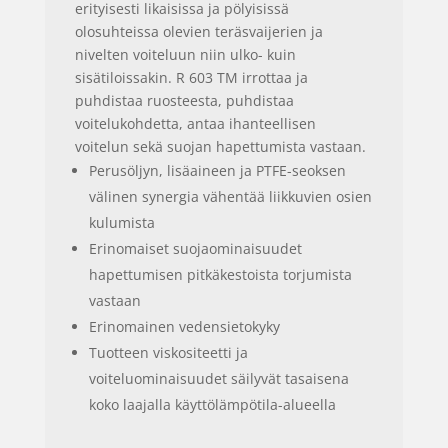
erityisesti likaisissa ja pölyisissä
olosuhteissa olevien teräsvaijerien ja
nivelten voiteluun niin ulko- kuin
sisätiloissakin. R 603 TM irrottaa ja
puhdistaa ruosteesta, puhdistaa
voitelukohdetta, antaa ihanteellisen
voitelun sekä suojan hapettumista vastaan.
Perusöljyn, lisäaineen ja PTFE-seoksen
välinen synergia vähentää liikkuvien osien
kulumista
Erinomaiset suojaominaisuudet
hapettumisen pitkäkestoista torjumista
vastaan
Erinomainen vedensietokyky
Tuotteen viskositeetti ja
voiteluominaisuudet säilyvät tasaisena
koko laajalla käyttölämpötila-alueella