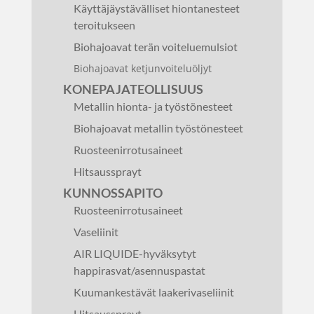
Käyttäjäystävälliset hiontanesteet
teroitukseen
Biohajoavat terän voiteluemulsiot
Biohajoavat ketjunvoiteluöljyt
KONEPAJATEOLLISUUS
Metallin hionta- ja työstönesteet
Biohajoavat metallin työstönesteet
Ruosteenirrotusaineet
Hitsaussprayt
KUNNOSSAPITO
Ruosteenirrotusaineet
Vaseliinit
AIR LIQUIDE-hyväksytyt
happirasvat/asennuspastat
Kuumankestävät laakerivaseliinit
Hitsaussprayt