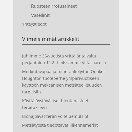
Ruosteenirrotusaineet
Vaseliinit
Yhteystiedot
Viimeisimmät artikkelit
Juhlimme 35-vuotista yrittäjäntaivalta
perjantaina 11.8. tiloissamme Viitasaarella
Merkintävapaa ja mineraaliöljytön Quaker
Houghton-tuoteperhe ympärivuotiseen
käyttöön mekaanisen metsäteollisuuden
tarpeisiin
Käyttäjäystävälliset hiontanesteet
teroitukseen
Biohajoavat terän voiteluemulsiot
Metsätyöstä tiedottavat liikennemerkit