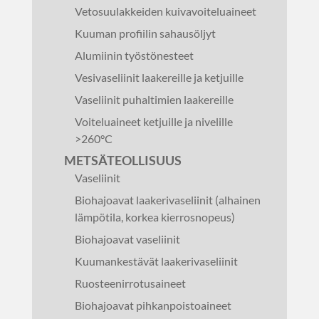
Vetosuulakkeiden kuivavoiteluaineet
Kuuman profiilin sahausöljyt
Alumiinin työstönesteet
Vesivaseliinit laakereille ja ketjuille
Vaseliinit puhaltimien laakereille
Voiteluaineet ketjuille ja nivelille
>260°C
METSÄTEOLLISUUS
Vaseliinit
Biohajoavat laakerivaseliinit (alhainen
lämpötila, korkea kierrosnopeus)
Biohajoavat vaseliinit
Kuumankestävät laakerivaseliinit
Ruosteenirrotusaineet
Biohajoavat pihkanpoistoaineet