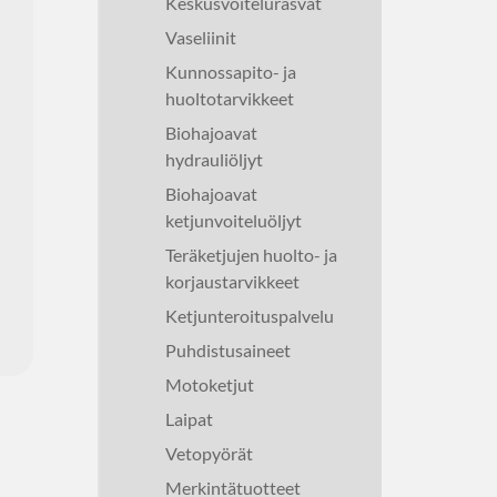
Keskusvoitelurasvat
Vaseliinit
Kunnossapito- ja
huoltotarvikkeet
Biohajoavat
hydrauliöljyt
Biohajoavat
ketjunvoiteluöljyt
Teräketjujen huolto- ja
korjaustarvikkeet
Ketjunteroituspalvelu
Puhdistusaineet
Motoketjut
Laipat
Vetopyörät
Merkintätuotteet