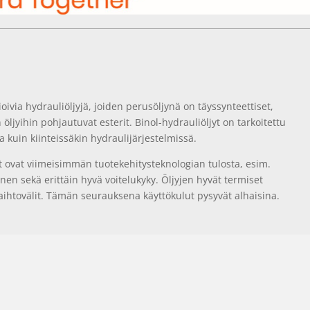
ivia hydrauliöljyjä, joiden perusöljynä on täyssynteettiset,
n öljyihin pohjautuvat esterit. Binol-hydrauliöljyt on tarkoitettu
ssa kuin kiinteissäkin hydraulijärjestelmissä.
 ovat viimeisimmän tuotekehitysteknologian tulosta, esim.
nen sekä erittäin hyvä voitelukyky. Öljyjen hyvät termiset
aihtovälit. Tämän seurauksena käyttökulut pysyvät alhaisina.