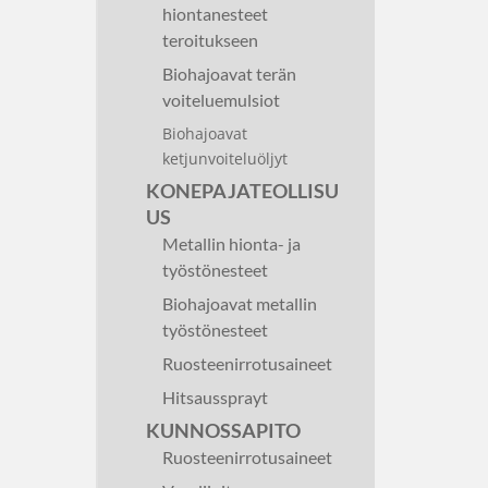
hiontanesteet
teroitukseen
Biohajoavat terän
voiteluemulsiot
Biohajoavat
ketjunvoiteluöljyt
KONEPAJATEOLLISU
US
Metallin hionta- ja
työstönesteet
Biohajoavat metallin
työstönesteet
Ruosteenirrotusaineet
Hitsaussprayt
KUNNOSSAPITO
Ruosteenirrotusaineet