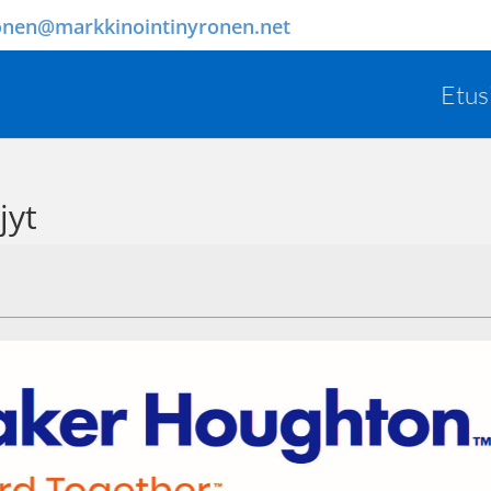
onen@markkinointinyronen.net
Etus
jyt