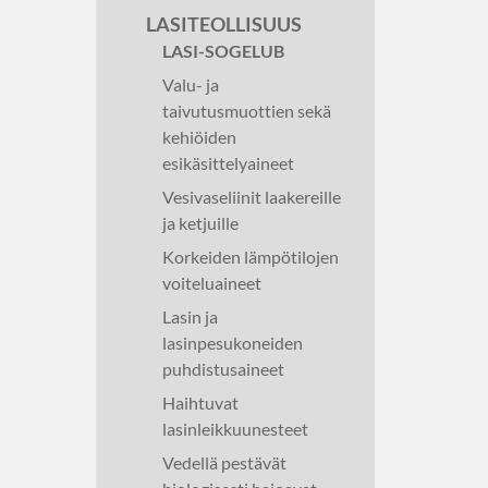
LASITEOLLISUUS
LASI-SOGELUB
Valu- ja
taivutusmuottien sekä
kehiöiden
esikäsittelyaineet
Vesivaseliinit laakereille
ja ketjuille
Korkeiden lämpötilojen
voiteluaineet
Lasin ja
lasinpesukoneiden
puhdistusaineet
Haihtuvat
lasinleikkuunesteet
Vedellä pestävät