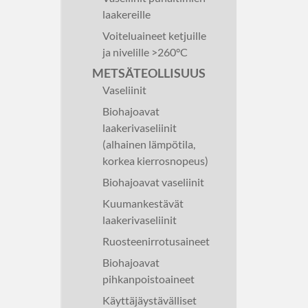
laakereille
Voiteluaineet ketjuille
ja nivelille >260°C
METSÄTEOLLISUUS
Vaseliinit
Biohajoavat
laakerivaseliinit
(alhainen lämpötila,
korkea kierrosnopeus)
Biohajoavat vaseliinit
Kuumankestävät
laakerivaseliinit
Ruosteenirrotusaineet
Biohajoavat
pihkanpoistoaineet
Käyttäjäystävälliset