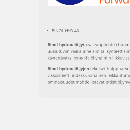
BINOL HYD 46
Binol-hydrauliöljyt
ovat ympäristöä huomio
uusiutuviin raaka-aineisiin tai synteettisii
käytettäväksi long-life öljynä niin liikkuvi
Binol-hydrauliöljyjen
tekniset huippuarvot
viskositeetti-indeksi, vähäinen leikkautumi
ominaisuudet mahdollistavat pitkät öljynv