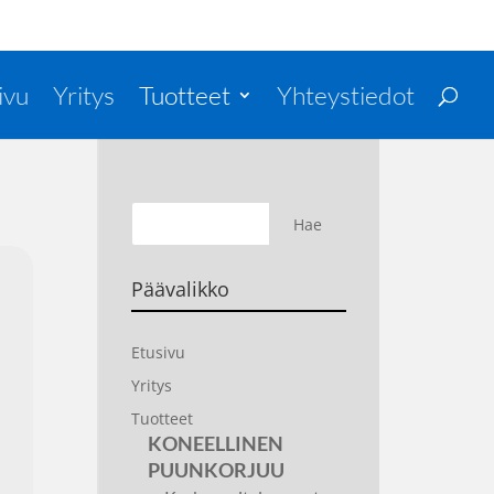
ivu
Yritys
Tuotteet
Yhteystiedot
Päävalikko
Etusivu
Yritys
Tuotteet
KONEELLINEN
PUUNKORJUU