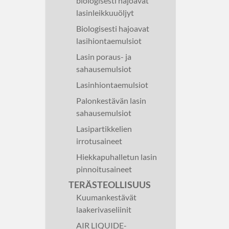
biologisesti hajoavat
lasinleikkuuöljyt
Biologisesti hajoavat
lasihiontaemulsiot
Lasin poraus- ja
sahausemulsiot
Lasinhiontaemulsiot
Palonkestävän lasin
sahausemulsiot
Lasipartikkelien
irrotusaineet
Hiekkapuhalletun lasin
pinnoitusaineet
TERÄSTEOLLISUUS
Kuumankestävät
laakerivaseliinit
AIR LIQUIDE-