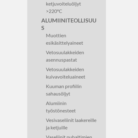
ketjuvoiteluöljyt
>220°C
ALUMIINITEOLLISUU
S
Muottien
esikäsittelyaineet
Vetosuulakkeiden
asennuspastat
Vetosuulakkeiden
kuivavoiteluaineet
Kuuman profiilin
sahausöljyt
Alumiinin
työstönesteet
Vesivaseliinit laakereille
ja ketjuille
Vaseliinit puhaltimien