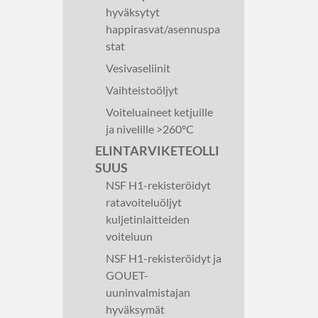
hyväksytyt
happirasvat/asennuspa
stat
Vesivaseliinit
Vaihteistoöljyt
Voiteluaineet ketjuille
ja nivelille >260°C
ELINTARVIKETEOLLI
SUUS
NSF H1-rekisteröidyt
ratavoiteluöljyt
kuljetinlaitteiden
voiteluun
NSF H1-rekisteröidyt ja
GOUET-
uuninvalmistajan
hyväksymät