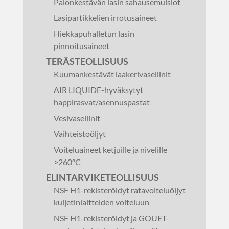
Palonkestävän lasin sahausemulsiot
Lasipartikkelien irrotusaineet
Hiekkapuhalletun lasin
pinnoitusaineet
TERÄSTEOLLISUUS
Kuumankestävät laakerivaseliinit
AIR LIQUIDE-hyväksytyt
happirasvat/asennuspastat
Vesivaseliinit
Vaihteistoöljyt
Voiteluaineet ketjuille ja nivelille
>260°C
ELINTARVIKETEOLLISUUS
NSF H1-rekisteröidyt ratavoiteluöljyt
kuljetinlaitteiden voiteluun
NSF H1-rekisteröidyt ja GOUET-