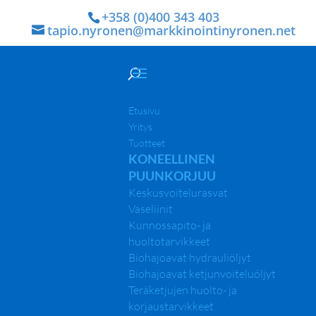
+358 (0)400 343 403
tapio.nyronen@markkinointinyronen.net
Etusivu
Yritys
Tuotteet
KONEELLINEN
PUUNKORJUU
Keskusvoitelurasvat
Vaseliinit
Kunnossapito- ja
huoltotarvikkeet
Biohajoavat hydrauliöljyt
Biohajoavat ketjunvoiteluöljyt
Teräketjujen huolto- ja
korjaustarvikkeet