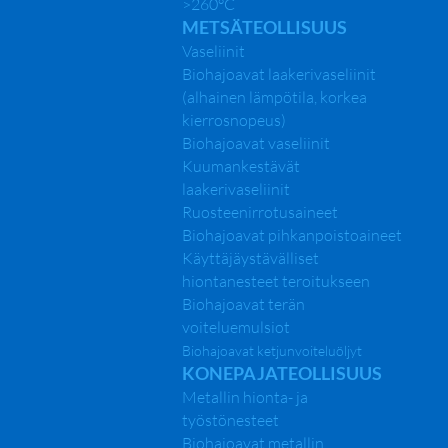
>260°C
METSÄTEOLLISUUS
Vaseliinit
Biohajoavat laakerivaseliinit
(alhainen lämpötila, korkea
kierrosnopeus)
Biohajoavat vaseliinit
Kuumankestävät
laakerivaseliinit
Ruosteenirrotusaineet
Biohajoavat pihkanpoistoaineet
Käyttäjäystävälliset
hiontanesteet teroitukseen
Biohajoavat terän
voiteluemulsiot
Biohajoavat ketjunvoiteluöljyt
KONEPAJATEOLLISUUS
Metallin hionta- ja
työstönesteet
Biohajoavat metallin