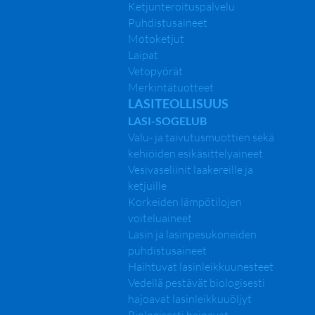
Ketjunteroituspalvelu
Puhdistusaineet
Motoketjut
Laipat
Vetopyörät
Merkintätuotteet
LASITEOLLISUUS
LASI-SOGELUB
Valu- ja taivutusmuottien sekä
kehiöiden esikäsittelyaineet
Vesivaseliinit laakereille ja
ketjuille
Korkeiden lämpötilojen
voiteluaineet
Lasin ja lasinpesukoneiden
puhdistusaineet
Haihtuvat lasinleikkuunesteet
Vedellä pestävät biologisesti
hajoavat lasinleikkuuöljyt