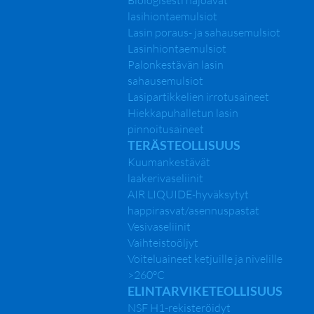
Biologisesti hajoavat
lasihiontaemulsiot
Lasin poraus- ja sahausemulsiot
Lasinhiontaemulsiot
Palonkestävän lasin
sahausemulsiot
Lasipartikkelien irrotusaineet
Hiekkapuhalletun lasin
pinnoitusaineet
TERÄSTEOLLISUUS
Kuumankestävät
laakerivaseliinit
AIR LIQUIDE-hyväksytyt
happirasvat/asennuspastat
Vesivaseliinit
Vaihteistoöljyt
Voiteluaineet ketjuille ja nivelille
>260°C
ELINTARVIKETEOLLISUUS
NSF H1-rekisteröidyt