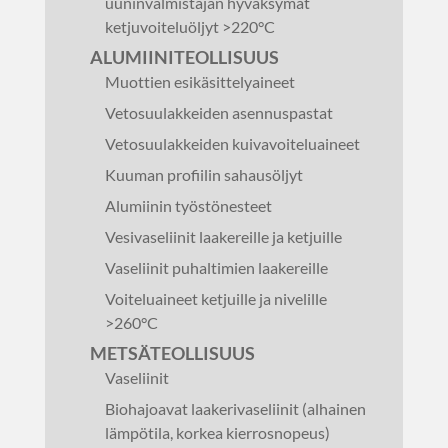
uuninvalmistajan hyväksymät
ketjuvoiteluöljyt >220°C
ALUMIINITEOLLISUUS
Muottien esikäsittelyaineet
Vetosuulakkeiden asennuspastat
Vetosuulakkeiden kuivavoiteluaineet
Kuuman profiilin sahausöljyt
Alumiinin työstönesteet
Vesivaseliinit laakereille ja ketjuille
Vaseliinit puhaltimien laakereille
Voiteluaineet ketjuille ja nivelille
>260°C
METSÄTEOLLISUUS
Vaseliinit
Biohajoavat laakerivaseliinit (alhainen
lämpötila, korkea kierrosnopeus)