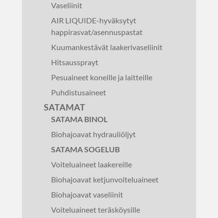
Vaseliinit
AIR LIQUIDE-hyväksytyt
happirasvat/asennuspastat
Kuumankestävät laakerivaseliinit
Hitsaussprayt
Pesuaineet koneille ja laitteille
Puhdistusaineet
SATAMAT
SATAMA BINOL
Biohajoavat hydrauliöljyt
SATAMA SOGELUB
Voiteluaineet laakereille
Biohajoavat ketjunvoiteluaineet
Biohajoavat vaseliinit
Voiteluaineet teräsköysille