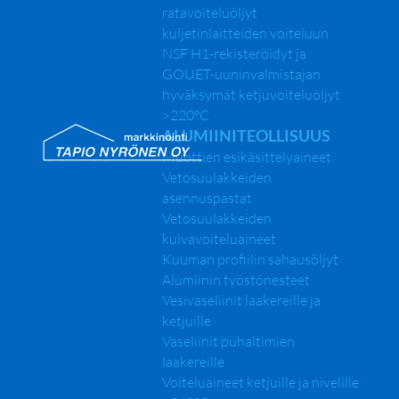
ratavoiteluöljyt
kuljetinlaitteiden voiteluun
NSF H1-rekisteröidyt ja
GOUET-uuninvalmistajan
hyväksymät ketjuvoiteluöljyt
>220°C
ALUMIINITEOLLISUUS
Muottien esikäsittelyaineet
Vetosuulakkeiden
asennuspastat
Vetosuulakkeiden
kuivavoiteluaineet
Kuuman profiilin sahausöljyt
Alumiinin työstönesteet
Vesivaseliinit laakereille ja
ketjuille
Vaseliinit puhaltimien
laakereille
Voiteluaineet ketjuille ja nivelille