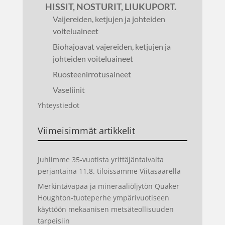
HISSIT, NOSTURIT, LIUKUPORT.
Vaijereiden, ketjujen ja johteiden
voiteluaineet
Biohajoavat vajereiden, ketjujen ja
johteiden voiteluaineet
Ruosteenirrotusaineet
Vaseliinit
Yhteystiedot
Viimeisimmät artikkelit
Juhlimme 35-vuotista yrittäjäntaivalta
perjantaina 11.8. tiloissamme Viitasaarella
Merkintävapaa ja mineraaliöljytön Quaker
Houghton-tuoteperhe ympärivuotiseen
käyttöön mekaanisen metsäteollisuuden
tarpeisiin