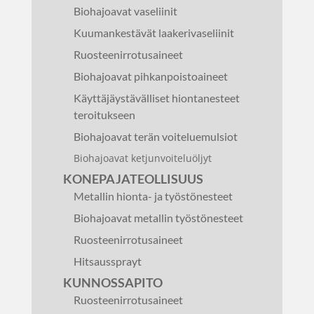
Biohajoavat vaseliinit
Kuumankestävät laakerivaseliinit
Ruosteenirrotusaineet
Biohajoavat pihkanpoistoaineet
Käyttäjäystävälliset hiontanesteet
teroitukseen
Biohajoavat terän voiteluemulsiot
Biohajoavat ketjunvoiteluöljyt
KONEPAJATEOLLISUUS
Metallin hionta- ja työstönesteet
Biohajoavat metallin työstönesteet
Ruosteenirrotusaineet
Hitsaussprayt
KUNNOSSAPITO
Ruosteenirrotusaineet