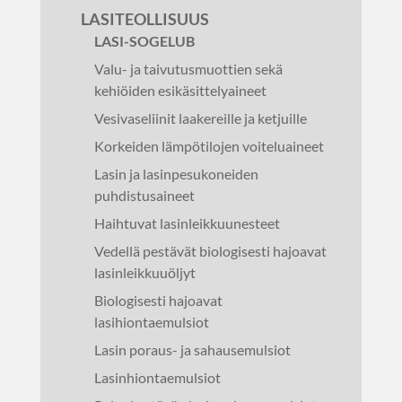
LASITEOLLISUUS
LASI-SOGELUB
Valu- ja taivutusmuottien sekä
kehiöiden esikäsittelyaineet
Vesivaseliinit laakereille ja ketjuille
Korkeiden lämpötilojen voiteluaineet
Lasin ja lasinpesukoneiden
puhdistusaineet
Haihtuvat lasinleikkuunesteet
Vedellä pestävät biologisesti hajoavat
lasinleikkuuöljyt
Biologisesti hajoavat
lasihiontaemulsiot
Lasin poraus- ja sahausemulsiot
Lasinhiontaemulsiot