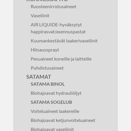
Ruosteenirrotusaineet
Vaseliinit
AIR LIQUIDE-hyväksytyt
happirasvat/asennuspastat
Kuumankestävät laakerivaseliinit
Hitsaussprayt
Pesuaineet koneille ja laitteille
Puhdistusaineet
SATAMAT
SATAMA BINOL
Biohajoavat hydrauliöljyt
SATAMA SOGELUB
Voiteluaineet laakereille
Biohajoavat ketjunvoiteluaineet
Biohajoavat vaseliinit