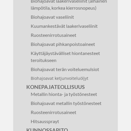
Biohajoavat laakerivaseliinit (alhainen
lämpötila, korkea kierrosnopeus)
Biohajoavat vaseliinit
Kuumankestävät laakerivaseliinit
Ruosteenirrotusaineet
Biohajoavat pihkanpoistoaineet
Käyttäjäystävälliset hiontanesteet
teroitukseen
Biohajoavat terän voiteluemulsiot
Biohajoavat ketjunvoiteluöljyt
KONEPAJATEOLLISUUS
Metallin hionta- ja työstönesteet
Biohajoavat metallin työstönesteet
Ruosteenirrotusaineet
Hitsaussprayt
KUNNOSSAPITO