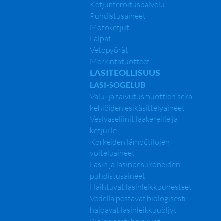
Ketjunteroituspalvelu
Puhdistusaineet
Motoketjut
Laipat
Vetopyörät
Merkintätuotteet
LASITEOLLISUUS
LASI-SOGELUB
Valu- ja taivutusmuottien sekä
kehiöiden esikäsittelyaineet
Vesivaseliinit laakereille ja
ketjuille
Korkeiden lämpötilojen
voiteluaineet
Lasin ja lasinpesukoneiden
puhdistusaineet
Haihtuvat lasinleikkuunesteet
Vedellä pestävät biologisesti
hajoavat lasinleikkuuöljyt