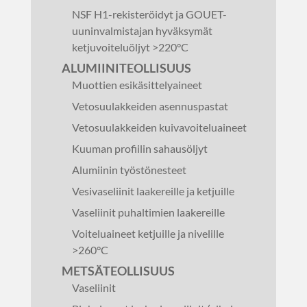
NSF H1-rekisteröidyt ja GOUET-
uuninvalmistajan hyväksymät
ketjuvoiteluöljyt >220°C
ALUMIINITEOLLISUUS
Muottien esikäsittelyaineet
Vetosuulakkeiden asennuspastat
Vetosuulakkeiden kuivavoiteluaineet
Kuuman profiilin sahausöljyt
Alumiinin työstönesteet
Vesivaseliinit laakereille ja ketjuille
Vaseliinit puhaltimien laakereille
Voiteluaineet ketjuille ja nivelille
>260°C
METSÄTEOLLISUUS
Vaseliinit