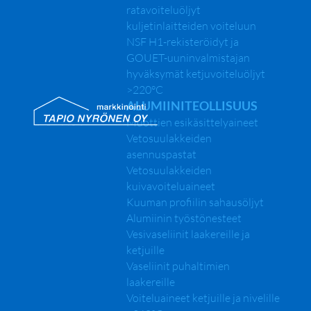
ratavoiteluöljyt
kuljetinlaitteiden voiteluun
NSF H1-rekisteröidyt ja
GOUET-uuninvalmistajan
hyväksymät ketjuvoiteluöljyt
>220°C
ALUMIINITEOLLISUUS
Muottien esikäsittelyaineet
Vetosuulakkeiden
asennuspastat
Vetosuulakkeiden
kuivavoiteluaineet
Kuuman profiilin sahausöljyt
Alumiinin työstönesteet
Vesivaseliinit laakereille ja
ketjuille
Vaseliinit puhaltimien
laakereille
Voiteluaineet ketjuille ja nivelille