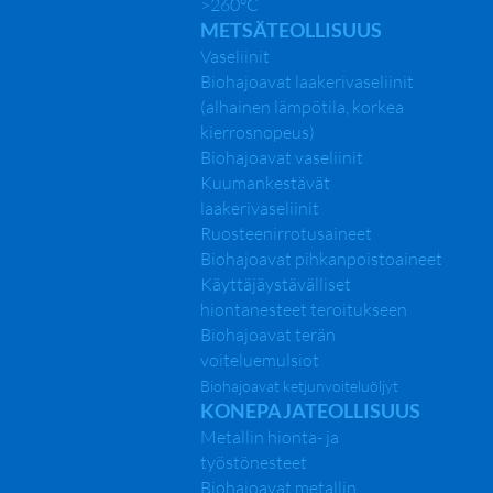
>260°C
METSÄTEOLLISUUS
Vaseliinit
Biohajoavat laakerivaseliinit
(alhainen lämpötila, korkea
kierrosnopeus)
Biohajoavat vaseliinit
Kuumankestävät
laakerivaseliinit
Ruosteenirrotusaineet
Biohajoavat pihkanpoistoaineet
Käyttäjäystävälliset
hiontanesteet teroitukseen
Biohajoavat terän
voiteluemulsiot
Biohajoavat ketjunvoiteluöljyt
KONEPAJATEOLLISUUS
Metallin hionta- ja
työstönesteet
Biohajoavat metallin