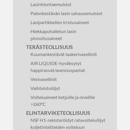
Lasinhiontaemulsiot
Palonkestävän lasin sahausemulsiot
Lasipartikkelien irrotusaineet
Hiekkapuhalletun lasin
pinnoitusaineet
TERÄSTEOLLISUUS
Kuumankestävät laakerivaseliinit
AIR LIQUIDE-hyväksytyt
happirasvat/asennuspastat
Vesivaseliinit
Vaihteistoöljyt
Voiteluaineet ketjuille ja nivelille
>260°C
ELINTARVIKETEOLLISUUS
NSF H1-rekisteröidyt ratavoiteluöljyt
kuljetinlaitteiden voiteluun