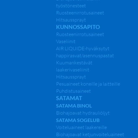
työstönesteet
Ruosteenirrotusaineet
Hitsaussprayt
KUNNOSSAPITO
Ruosteenirrotusaineet
Quaker-Houghton
Vaseliinit
AIR LIQUIDE-hyväksytyt
happirasvat/asennuspastat
Kuumankestävät
laakerivaseliinit
Hitsaussprayt
Pesuaineet koneille ja laitteille
Puhdistusaineet
SATAMAT
SATAMA BINOL
Biohajoavat hydrauliöljyt
SATAMA SOGELUB
Päävalikko
Voiteluaineet laakereille
Biohajoavat ketjunvoiteluaineet