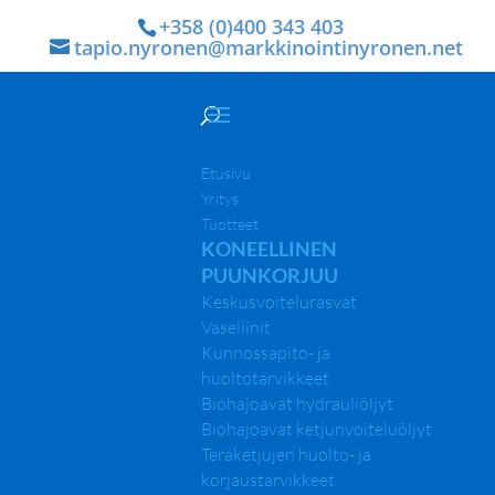
+358 (0)400 343 403
tapio.nyronen@markkinointinyronen.net
Etusivu
Yritys
Tuotteet
KONEELLINEN
PUUNKORJUU
Keskusvoitelurasvat
Vaseliinit
Kunnossapito- ja
huoltotarvikkeet
Biohajoavat hydrauliöljyt
Biohajoavat ketjunvoiteluöljyt
Teräketjujen huolto- ja
korjaustarvikkeet