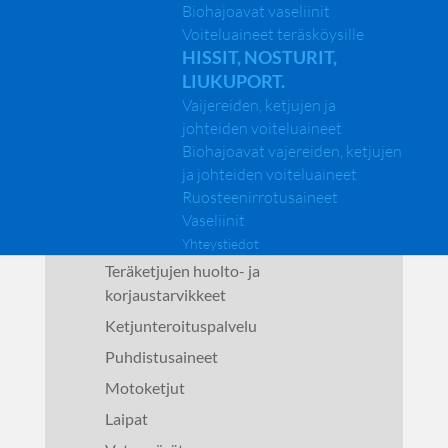
Etusivu
Biohajoavat vaseliinit
Voiteluaineet teräsköysille
Yritys
HISSIT, NOSTURIT,
Tuotteet
LIUKUPORT.
KONEELLINEN PUUNKORJUU
Vaijereiden, ketjujen ja
Keskusvoitelurasvat
johteiden voiteluaineet
Vaseliinit
Biohajoavat vajereiden, ketjujen
ja johteiden voiteluaineet
Kunnossapito- ja huoltotarvikkeet
Ruosteenirrotusaineet
Biohajoavat hydrauliöljyt
Vaseliinit
Biohajoavat ketjunvoiteluöljyt
Yhteystiedot
Teräketjujen huolto- ja
korjaustarvikkeet
Ketjunteroituspalvelu
Puhdistusaineet
Motoketjut
Laipat