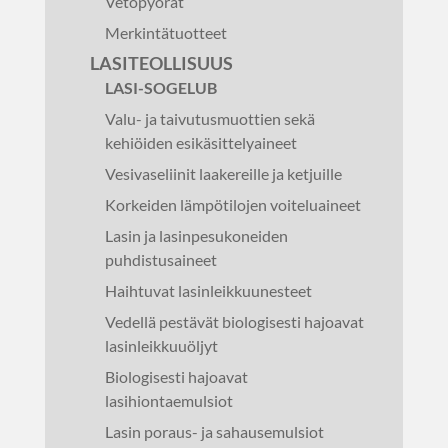
Vetopyörät
Merkintätuotteet
LASITEOLLISUUS
LASI-SOGELUB
Valu- ja taivutusmuottien sekä
kehiöiden esikäsittelyaineet
Vesivaseliinit laakereille ja ketjuille
Korkeiden lämpötilojen voiteluaineet
Lasin ja lasinpesukoneiden
puhdistusaineet
Haihtuvat lasinleikkuunesteet
Vedellä pestävät biologisesti hajoavat
lasinleikkuuöljyt
Biologisesti hajoavat
lasihiontaemulsiot
Lasin poraus- ja sahausemulsiot