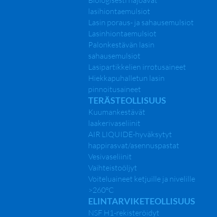
Biologisesti hajoavat
lasihiontaemulsiot
Lasin poraus- ja sahausemulsiot
Lasinhiontaemulsiot
Palonkestävän lasin
sahausemulsiot
Lasipartikkelien irrotusaineet
Hiekkapuhalletun lasin
pinnoitusaineet
TERÄSTEOLLISUUS
Kuumankestävät
laakerivaseliinit
AIR LIQUIDE-hyväksytyt
happirasvat/asennuspastat
Vesivaseliinit
Vaihteistoöljyt
Voiteluaineet ketjuille ja nivelille
>260°C
ELINTARVIKETEOLLISUUS
NSF H1-rekisteröidyt