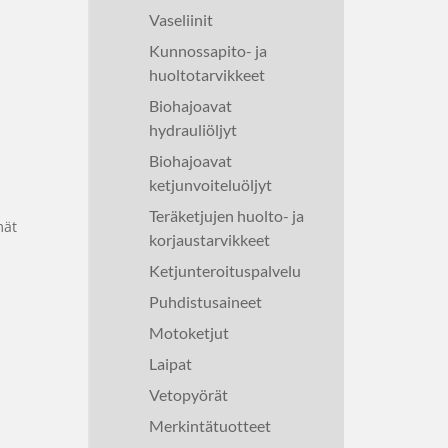
Vaseliinit
Kunnossapito- ja
huoltotarvikkeet
Biohajoavat
hydrauliöljyt
Biohajoavat
ketjunvoiteluöljyt
Teräketjujen huolto- ja
mät
korjaustarvikkeet
Ketjunteroituspalvelu
Puhdistusaineet
Motoketjut
Laipat
Vetopyörät
Merkintätuotteet