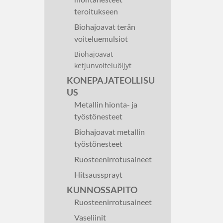
teroitukseen
Biohajoavat terän
voiteluemulsiot
Biohajoavat
ketjunvoiteluöljyt
KONEPAJATEOLLISU
US
Metallin hionta- ja
työstönesteet
Biohajoavat metallin
työstönesteet
Ruosteenirrotusaineet
Hitsaussprayt
KUNNOSSAPITO
Ruosteenirrotusaineet
Vaseliinit