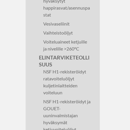
hyväksytyt
happirasvat/asennuspa
stat
Vesivaseliinit
Vaihteistoöljyt
Voiteluaineet ketjuille
ja nivelille >260°C
ELINTARVIKETEOLLI
SUUS
NSF H1-rekisteröidyt
ratavoiteluöljyt
kuljetinlaitteiden
voiteluun
NSF H1-rekisteröidyt ja
GOUET-
uuninvalmistajan
hyväksymät
ketjuvoiteluöljyt