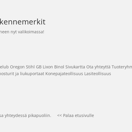
iikennemerkit
ineen nyt valikoimassa!
ogelub Oregon Stihl GB Lixon Binol Sivukartta Ota yhteyttä Tuoteryh
 nosturit ja liukuportaat Konepajateollisuus Lasiteollisuus
ssa yhteydessä pikapuoliin. << Palaa etusivulle