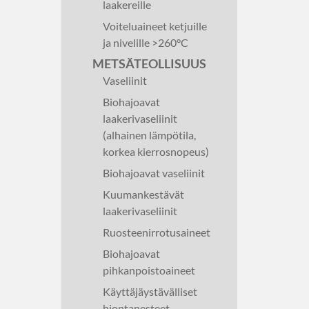
laakereille
Voiteluaineet ketjuille
ja nivelille >260°C
METSÄTEOLLISUUS
Vaseliinit
Biohajoavat
laakerivaseliinit
(alhainen lämpötila,
korkea kierrosnopeus)
Biohajoavat vaseliinit
Kuumankestävät
laakerivaseliinit
Ruosteenirrotusaineet
Biohajoavat
pihkanpoistoaineet
Käyttäjäystävälliset
hiontanesteet