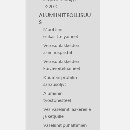
>220°C
ALUMIINITEOLLISUU
S
Muottien
esikäsittelyaineet
Vetosuulakkeiden
asennuspastat
Vetosuulakkeiden
kuivavoiteluaineet
Kuuman profiilin
sahausöljyt
Alumiinin
työstönesteet
Vesivaseliinit laakereille
ja ketjuille
Vaseliinit puhaltimien