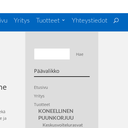
ivu
Yritys
Tuotteet
Yhteystiedot
Päävalikko
he
Etusivu
Yritys
Tuotteet
KONEELLINEN
ekä
PUUNKORJUU
e ja
Keskusvoitelurasvat