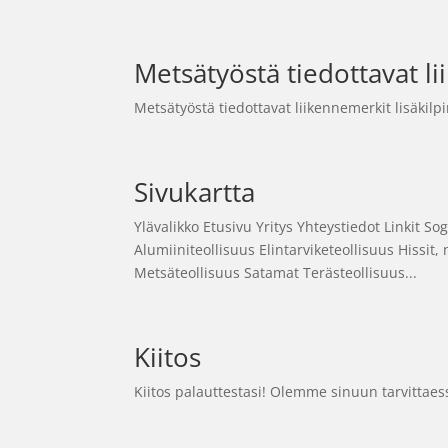
Metsätyöstä tiedottavat l
Metsätyöstä tiedottavat liikennemerkit lisäkilp
Sivukartta
Ylävalikko Etusivu Yritys Yhteystiedot Linkit S
Alumiiniteollisuus Elintarviketeollisuus Hissit,
Metsäteollisuus Satamat Terästeollisuus...
Kiitos
Kiitos palauttestasi! Olemme sinuun tarvittae