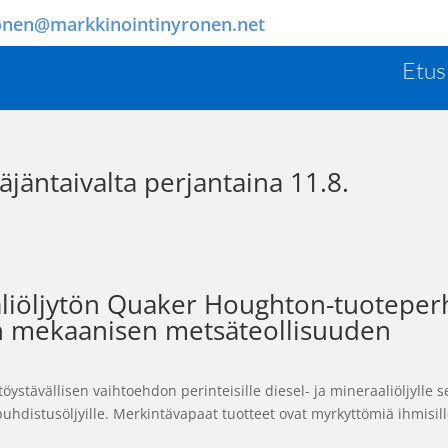
onen@markkinointinyronen.net
Etus
äjäntaivalta perjantaina 11.8.
aliöljytön Quaker Houghton-tuoteper
n mekaanisen metsäteollisuuden
stävällisen vaihtoehdon perinteisille diesel- ja mineraaliöljylle s
puhdistusöljyille. Merkintävapaat tuotteet ovat myrkyttömiä ihmisill