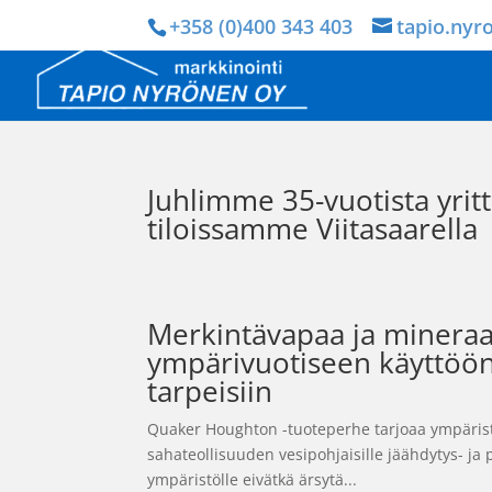
+358 (0)400 343 403
tapio.nyr
Juhlimme 35-vuotista yritt
tiloissamme Viitasaarella
Merkintävapaa ja minera
ympärivuotiseen käyttöö
tarpeisiin
Quaker Houghton -tuoteperhe tarjoaa ympäristöy
sahateollisuuden vesipohjaisille jäähdytys- ja 
ympäristölle eivätkä ärsytä...