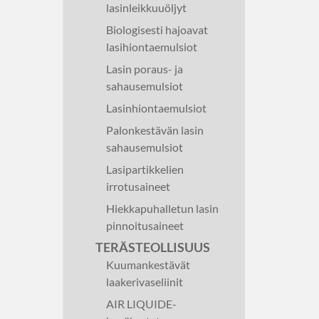
lasinleikkuuöljyt
Biologisesti hajoavat
lasihiontaemulsiot
Lasin poraus- ja
sahausemulsiot
Lasinhiontaemulsiot
Palonkestävän lasin
sahausemulsiot
Lasipartikkelien
irrotusaineet
Hiekkapuhalletun lasin
pinnoitusaineet
TERÄSTEOLLISUUS
Kuumankestävät
laakerivaseliinit
AIR LIQUIDE-