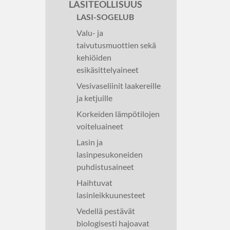
LASITEOLLISUUS
LASI-SOGELUB
Valu- ja
taivutusmuottien sekä
kehiöiden
esikäsittelyaineet
Vesivaseliinit laakereille
ja ketjuille
Korkeiden lämpötilojen
voiteluaineet
Lasin ja
lasinpesukoneiden
puhdistusaineet
Haihtuvat
lasinleikkuunesteet
Vedellä pestävät
biologisesti hajoavat