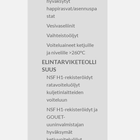
hyväksytyt
happirasvat/asennuspa
stat
Vesivaseliinit
Vaihteistoöljyt
Voiteluaineet ketjuille
ja nivelille >260°C
ELINTARVIKETEOLLI
SUUS
NSF H1-rekisteröidyt
ratavoiteluöljyt
kuljetinlaitteiden
voiteluun
NSF H1-rekisteröidyt ja
GOUET-
uuninvalmistajan
hyväksymät
ketjuvoiteluöljyt