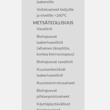
laakereille
Voiteluaineet ketjuille
ja nivelille >260°C
METSÄTEOLLISUUS
Vaseliinit
Biohajoavat
laakerivaseliinit
(alhainen lämpötila,
korkea kierrosnopeus)
Biohajoavat vaseliinit
Kuumankestävät
laakerivaseliinit
Ruosteenirrotusaineet
Biohajoavat
pihkanpoistoaineet
Käyttäjäystävälliset
hiontanesteet