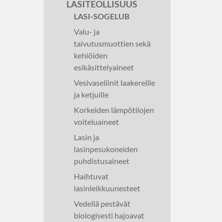
LASITEOLLISUUS
LASI-SOGELUB
Valu- ja
taivutusmuottien sekä
kehiöiden
esikäsittelyaineet
Vesivaseliinit laakereille
ja ketjuille
Korkeiden lämpötilojen
voiteluaineet
Lasin ja
lasinpesukoneiden
puhdistusaineet
Haihtuvat
lasinleikkuunesteet
Vedellä pestävät
biologisesti hajoavat