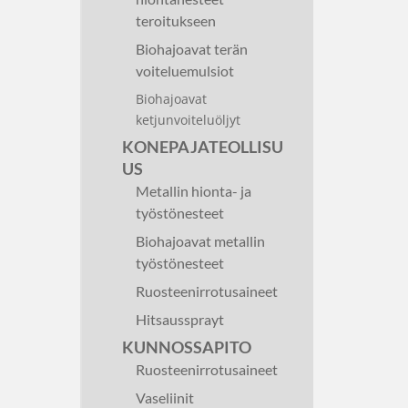
teroitukseen
Biohajoavat terän
voiteluemulsiot
Biohajoavat
ketjunvoiteluöljyt
KONEPAJATEOLLISU
US
Metallin hionta- ja
työstönesteet
Biohajoavat metallin
työstönesteet
Ruosteenirrotusaineet
Hitsaussprayt
KUNNOSSAPITO
Ruosteenirrotusaineet
Vaseliinit