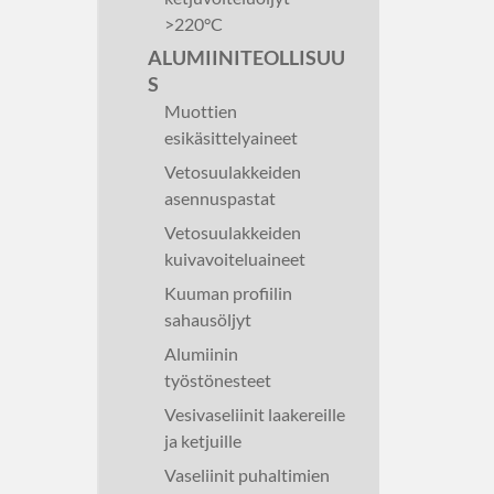
>220°C
ALUMIINITEOLLISUU
S
Muottien
esikäsittelyaineet
Vetosuulakkeiden
asennuspastat
Vetosuulakkeiden
kuivavoiteluaineet
Kuuman profiilin
sahausöljyt
Alumiinin
työstönesteet
Vesivaseliinit laakereille
ja ketjuille
Vaseliinit puhaltimien