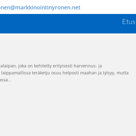
onen@markkinointinyronen.net
Etus
laipan, joka on kehitetty erityisesti harvennus- ja
 laippamallissa teräketju osuu helposti maahan ja tylsyy, mutta
ssa...