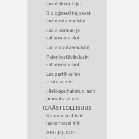
lasinleikkuuöljyt
Biologisesti hajoavat
lasihiontaemulsiot
Lasin poraus- ja
sahausemulsiot
Lasinhiontaemulsiot
Palonkestävän lasin
sahausemulsiot
Lasipartikkelien
irrotusaineet
Hiekkapuhalletun lasin
pinnoitusaineet
TERÄSTEOLLISUUS
Kuumankestävät
laakerivaseliinit
AIR LIQUIDE-