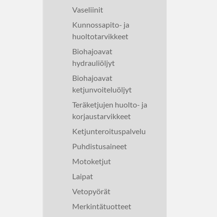
Vaseliinit
Kunnossapito- ja
huoltotarvikkeet
Biohajoavat
hydrauliöljyt
Biohajoavat
ketjunvoiteluöljyt
Teräketjujen huolto- ja
korjaustarvikkeet
Ketjunteroituspalvelu
Puhdistusaineet
Motoketjut
Laipat
Vetopyörät
Merkintätuotteet