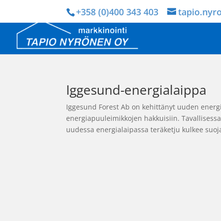
+358 (0)400 343 403
tapio.nyr
Iggesund-energialaippa
Iggesund Forest Ab on kehittänyt uuden energia
energiapuuleimikkojen hakkuisiin. Tavallisessa
uudessa energialaipassa teräketju kulkee suoja