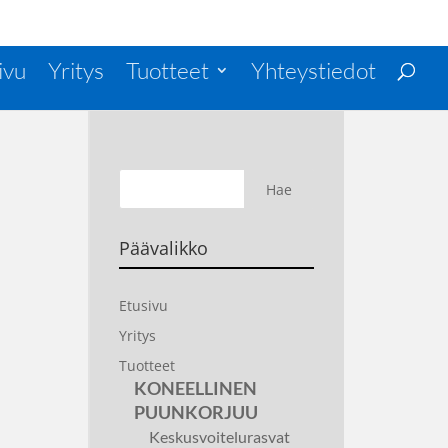
ivu
Yritys
Tuotteet
Yhteystiedot
Päävalikko
Etusivu
Yritys
Tuotteet
KONEELLINEN
PUUNKORJUU
Keskusvoitelurasvat