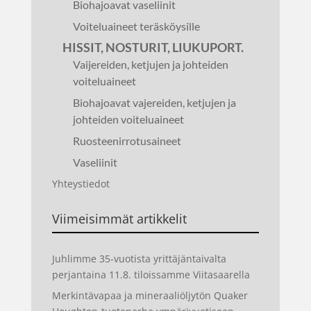
Biohajoavat vaseliinit
Voiteluaineet teräsköysille
HISSIT, NOSTURIT, LIUKUPORT.
Vaijereiden, ketjujen ja johteiden
voiteluaineet
Biohajoavat vajereiden, ketjujen ja
johteiden voiteluaineet
Ruosteenirrotusaineet
Vaseliinit
Yhteystiedot
Viimeisimmät artikkelit
Juhlimme 35-vuotista yrittäjäntaivalta
perjantaina 11.8. tiloissamme Viitasaarella
Merkintävapaa ja mineraaliöljytön Quaker