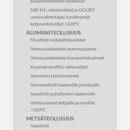
kuljetinlaitteiden voiteluun
NSF H1-rekisteröidyt ja GOUET-
uuninvalmistajan hyväksymät
ketjuvoiteluöljyt >220°C
ALUMIINITEOLLISUUS
Muottien esikäsittelyaineet
Vetosuulakkeiden asennuspastat
Vetosuulakkeiden kuivavoiteluaineet
Kuuman profiilin sahausöljyt
Alumiinin työstönesteet
Vesivaseliinit laakereille ja ketjuille
Vaseliinit puhaltimien laakereille
Voiteluaineet ketjuille ja nivelille
>260°C
METSÄTEOLLISUUS
Vaseliinit