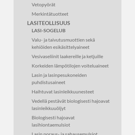
Vetopyörät
Merkintätuotteet
LASITEOLLISUUS
LASI-SOGELUB
Valu- ja taivutusmuottien sekä
kehiöiden esikäsittelyaineet
Vesivaseliinit laakereille ja ketjuille
Korkeiden lämpötilojen voiteluaineet
Lasin ja lasinpesukoneiden
puhdistusaineet
Haihtuvat lasinleikkuunesteet
Vedellä pestävät biologisesti hajoavat
lasinleikkuuöljyt
Biologisesti hajoavat
lasihiontaemulsiot
Lasin poraus- ja sahausemulsiot