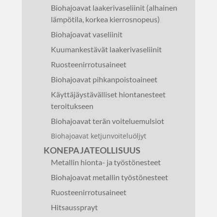
Biohajoavat laakerivaseliinit (alhainen
lämpötila, korkea kierrosnopeus)
Biohajoavat vaseliinit
Kuumankestävät laakerivaseliinit
Ruosteenirrotusaineet
Biohajoavat pihkanpoistoaineet
Käyttäjäystävälliset hiontanesteet
teroitukseen
Biohajoavat terän voiteluemulsiot
Biohajoavat ketjunvoiteluöljyt
KONEPAJATEOLLISUUS
Metallin hionta- ja työstönesteet
Biohajoavat metallin työstönesteet
Ruosteenirrotusaineet
Hitsaussprayt