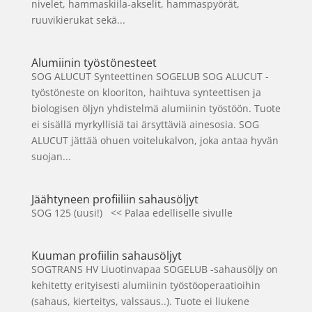
nivelet, hammaskiila-akselit, hammaspyörät,
ruuvikierukat sekä...
Alumiinin työstönesteet
SOG ALUCUT Synteettinen SOGELUB SOG ALUCUT -
työstöneste on klooriton, haihtuva synteettisen ja
biologisen öljyn yhdistelmä alumiinin työstöön. Tuote
ei sisällä myrkyllisiä tai ärsyttäviä ainesosia. SOG
ALUCUT jättää ohuen voitelukalvon, joka antaa hyvän
suojan...
Jäähtyneen profiiliin sahausöljyt
SOG 125 (uusi!) << Palaa edelliselle sivulle
Kuuman profiilin sahausöljyt
SOGTRANS HV Liuotinvapaa SOGELUB -sahausöljy on
kehitetty erityisesti alumiinin työstöoperaatioihin
(sahaus, kierteitys, valssaus..). Tuote ei liukene