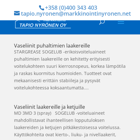
+358 (0)400 343 403
tapio.nyronen@markkinointinyronen.net
Vaseliinit puhaltimien laakereille
STARGREASE SOGELUB -erikoisvoiteluaineet
puhaltimien laakereille on kehitetty erityisesti
voitelukohteen suuri kierrosnopeus, korkea lämpötila
ja raskas kuormitus huomioiden. Tuotteet ovat
mekaanisesti erittäin stabiileja ja pysyvät
voitelukohteessa koksaantumatta....
Vaseliinit laakereille ja ketjuille
MD 3MD 3 (spray) SOGELUB -voiteluaineet
mahdollistavat ihanteellisen lopputuloksen
laakereiden ja ketjujen pitkäkestoisessa voitelussa.
Käyttökohteita ovat kierto-, liuku- ja nivellaakerit,