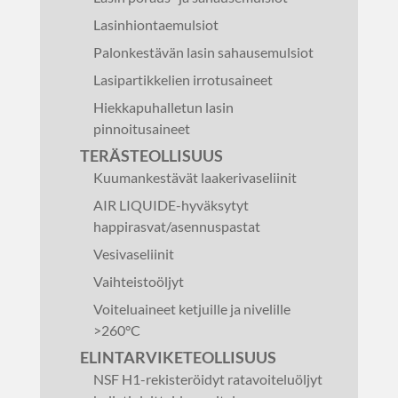
Lasinhiontaemulsiot
Palonkestävän lasin sahausemulsiot
Lasipartikkelien irrotusaineet
Hiekkapuhalletun lasin
pinnoitusaineet
TERÄSTEOLLISUUS
Kuumankestävät laakerivaseliinit
AIR LIQUIDE-hyväksytyt
happirasvat/asennuspastat
Vesivaseliinit
Vaihteistoöljyt
Voiteluaineet ketjuille ja nivelille
>260°C
ELINTARVIKETEOLLISUUS
NSF H1-rekisteröidyt ratavoiteluöljyt