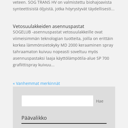
veteen. SOG TRANS HV on valmistettu biohajoavista
synteettisistä öljyistä, jotka höyrystyvät täydellisesti...
Vetosuulakkeiden asennuspastat
SOGELUB -asennuspastat vetosuulakkeille ovat
viimeisimmän teknologian tuotteita, joilla on erittäin
korkea lämmönsietokyky MD 2000 keraaminen spray
tahraamaton kuivuu nopeasti soveltuu myös
asennuspastaksi laaja käyttölämpötila-alue SP 700
grafiittispray kuivuu...
« Vanhemmat merkinnät
Päävalikko