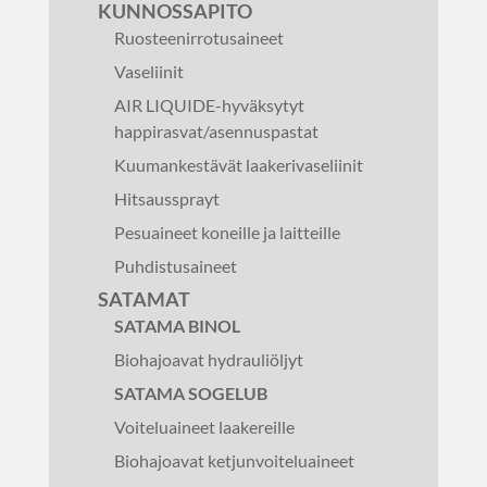
KUNNOSSAPITO
Ruosteenirrotusaineet
Vaseliinit
AIR LIQUIDE-hyväksytyt
happirasvat/asennuspastat
Kuumankestävät laakerivaseliinit
Hitsaussprayt
Pesuaineet koneille ja laitteille
Puhdistusaineet
SATAMAT
SATAMA BINOL
Biohajoavat hydrauliöljyt
SATAMA SOGELUB
Voiteluaineet laakereille
Biohajoavat ketjunvoiteluaineet