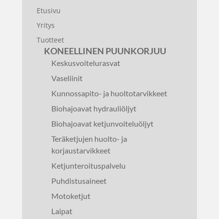
Etusivu
Yritys
Tuotteet
KONEELLINEN PUUNKORJUU
Keskusvoitelurasvat
Vaseliinit
Kunnossapito- ja huoltotarvikkeet
Biohajoavat hydrauliöljyt
Biohajoavat ketjunvoiteluöljyt
Teräketjujen huolto- ja
korjaustarvikkeet
Ketjunteroituspalvelu
Puhdistusaineet
Motoketjut
Laipat