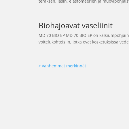
teräksen, lasin, elastomeerien ja muovipohjaist
Biohajoavat vaseliinit
MD 70 BIO EP MD 70 BIO EP on kalsiumpohjainen 
voitelukohteisiin, jotka ovat kosketuksissa ved
« Vanhemmat merkinnät