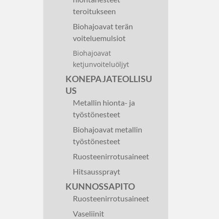
teroitukseen
Biohajoavat terän
voiteluemulsiot
Biohajoavat
ketjunvoiteluöljyt
KONEPAJATEOLLISU
US
Metallin hionta- ja
työstönesteet
Biohajoavat metallin
työstönesteet
Ruosteenirrotusaineet
Hitsaussprayt
KUNNOSSAPITO
Ruosteenirrotusaineet
Vaseliinit