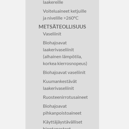
laakereille
Voiteluaineet ketjuille
ja nivelille >260°C
METSÄTEOLLISUUS
Vaseliinit
Biohajoavat
laakerivaseliinit
(alhainen lämpötila,
korkea kierrosnopeus)
Biohajoavat vaseliinit
Kuumankestävät
laakerivaseliinit
Ruosteenirrotusaineet
Biohajoavat
pihkanpoistoaineet
Käyttäjäystävälliset
hiontanesteet