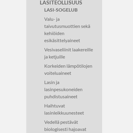
LASITEOLLISUUS
LASI-SOGELUB
Valu- ja
taivutusmuottien sekä
kehiöiden
esikäsittelyaineet
Vesivaseliinit laakereille
ja ketjuille
Korkeiden lämpötilojen
voiteluaineet
Lasin ja
lasinpesukoneiden
puhdistusaineet
Haihtuvat
lasinleikkuunesteet
Vedellä pestävät
biologisesti hajoavat