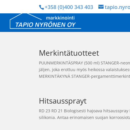
+358 (0)400 343 403
tapio.nyr
Merkintätuotteet
PUUNMERKINTÄSPRAY (500 ml) STANGER-neonhei
jäljen, joka erottuu myös heikossa valaistuks
MERKINTÄKYNÄ STANGER-pergamenttimerkintä
Hitsaussprayt
RD 23 RD 21 Biologisesti hajoava hitsausspray R
silikonia. Antaa erinomaisen suojan korroosiota