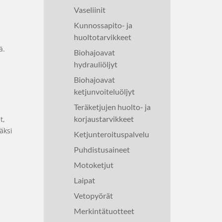
Vaseliinit
Kunnossapito- ja
huoltotarvikkeet
ä.
Biohajoavat
hydrauliöljyt
Biohajoavat
ketjunvoiteluöljyt
Teräketjujen huolto- ja
korjaustarvikkeet
t,
väksi
Ketjunteroituspalvelu
Puhdistusaineet
Motoketjut
Laipat
Vetopyörät
Merkintätuotteet