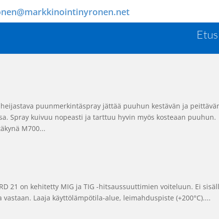
onen@markkinointinyronen.net
Etus
jastava puunmerkintäspray jättää puuhun kestävän ja peittävä
essa. Spray kuivuu nopeasti ja tarttuu hyvin myös kosteaan puuhun
kynä M700...
D 21 on kehitetty MIG ja TIG -hitsaussuuttimien voiteluun. Ei sisäl
 vastaan. Laaja käyttölämpötila-alue, leimahduspiste (+200°C)....