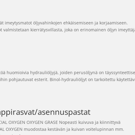
ät imeytysmatot öljyvahinkojen ehkäisemiseen ja korjaamiseen.
 valmistetaan kierrätysvillasta, joka on erinomainen öljyn imeyttäj
öä huomioivia hydrauliöljyjä, joiden perusöljynä on täyssynteettise
yihin pohjautuvat esterit. Binol-hydrauliöljyt on tarkoitettu käytettä
appirasvat/asennuspastat
ECIAL OXYGEN OXYGEN GRASE Nopeasti kuivuva ja kiinnittyvä
ECIAL OXYGEN muodostaa kestävän ja kuivan voitelupinnan mm.