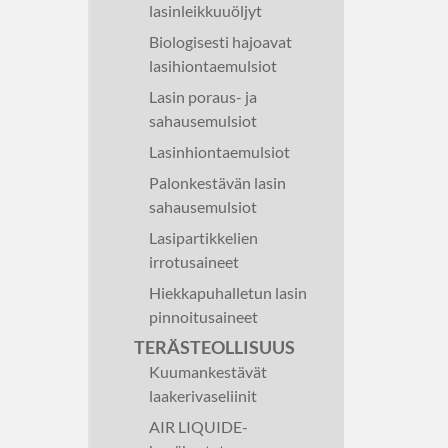
lasinleikkuuöljyt
Biologisesti hajoavat
lasihiontaemulsiot
Lasin poraus- ja
sahausemulsiot
Lasinhiontaemulsiot
Palonkestävän lasin
sahausemulsiot
Lasipartikkelien
irrotusaineet
Hiekkapuhalletun lasin
pinnoitusaineet
TERÄSTEOLLISUUS
Kuumankestävät
laakerivaseliinit
AIR LIQUIDE-