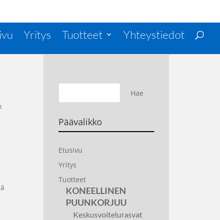
ivu
Yritys
Tuotteet
Yhteystiedot
n
.
Päävalikko
Etusivu
Yritys
Tuotteet
lä
KONEELLINEN
PUUNKORJUU
Keskusvoitelurasvat