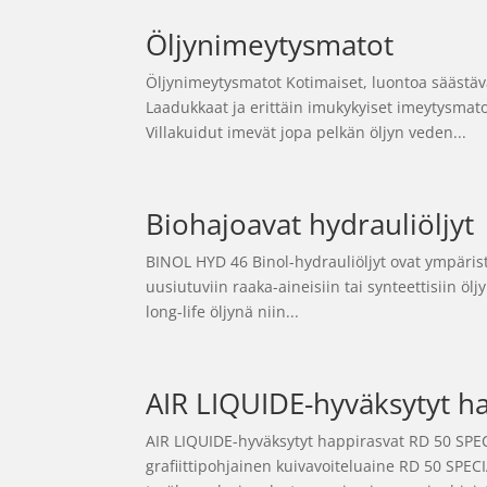
Öljynimeytysmatot
Öljynimeytysmatot Kotimaiset, luontoa säästäv
Laadukkaat ja erittäin imukykyiset imeytysmatot
Villakuidut imevät jopa pelkän öljyn veden...
Biohajoavat hydrauliöljyt
BINOL HYD 46 Binol-hydrauliöljyt ovat ympärist
uusiutuviin raaka-aineisiin tai synteettisiin ölj
long-life öljynä niin...
AIR LIQUIDE-hyväksytyt h
AIR LIQUIDE-hyväksytyt happirasvat RD 50 SP
grafiittipohjainen kuivavoiteluaine RD 50 SP