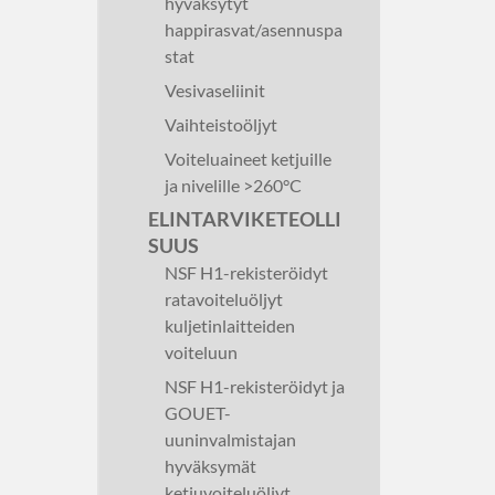
hyväksytyt
happirasvat/asennuspa
stat
Vesivaseliinit
Vaihteistoöljyt
Voiteluaineet ketjuille
ja nivelille >260°C
ELINTARVIKETEOLLI
SUUS
NSF H1-rekisteröidyt
ratavoiteluöljyt
kuljetinlaitteiden
voiteluun
NSF H1-rekisteröidyt ja
GOUET-
uuninvalmistajan
hyväksymät
ketjuvoiteluöljyt