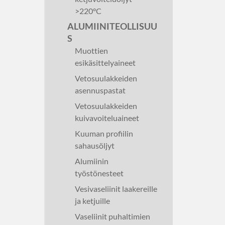
>220°C
ALUMIINITEOLLISUU
S
Muottien
esikäsittelyaineet
Vetosuulakkeiden
asennuspastat
Vetosuulakkeiden
kuivavoiteluaineet
Kuuman profiilin
sahausöljyt
Alumiinin
työstönesteet
Vesivaseliinit laakereille
ja ketjuille
Vaseliinit puhaltimien