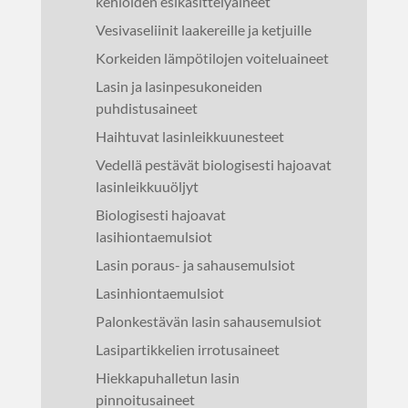
kehiöiden esikäsittelyaineet
Vesivaseliinit laakereille ja ketjuille
Korkeiden lämpötilojen voiteluaineet
Lasin ja lasinpesukoneiden
puhdistusaineet
Haihtuvat lasinleikkuunesteet
Vedellä pestävät biologisesti hajoavat
lasinleikkuuöljyt
Biologisesti hajoavat
lasihiontaemulsiot
Lasin poraus- ja sahausemulsiot
Lasinhiontaemulsiot
Palonkestävän lasin sahausemulsiot
Lasipartikkelien irrotusaineet
Hiekkapuhalletun lasin
pinnoitusaineet