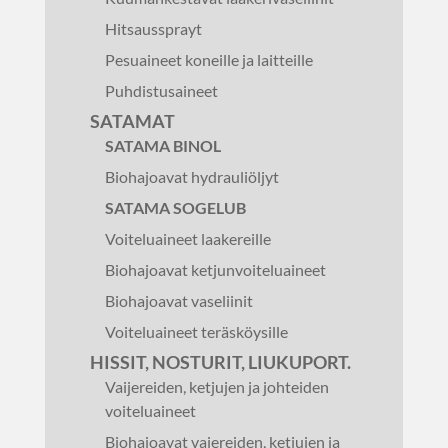
Hitsaussprayt
Pesuaineet koneille ja laitteille
Puhdistusaineet
SATAMAT
SATAMA BINOL
Biohajoavat hydrauliöljyt
SATAMA SOGELUB
Voiteluaineet laakereille
Biohajoavat ketjunvoiteluaineet
Biohajoavat vaseliinit
Voiteluaineet teräsköysille
HISSIT, NOSTURIT, LIUKUPORT.
Vaijereiden, ketjujen ja johteiden
voiteluaineet
Biohajoavat vajereiden, ketjujen ja