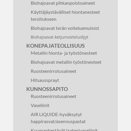
Biohajoavat pihkanpoistoaineet
Käyttäjäystävälliset hiontanesteet
teroitukseen
Biohajoavat terän voiteluemulsiot
Biohajoavat ketjunvoiteluöljyt
KONEPAJATEOLLISUUS
Metallin hionta- ja työstönesteet
Biohajoavat metallin työstönesteet
Ruosteenirrotusaineet
Hitsaussprayt
KUNNOSSAPITO
Ruosteenirrotusaineet
Vaseliinit
AIR LIQUIDE-hyväksytyt
happirasvat/asennuspastat
Kuumankestävät laakerivaseliinit