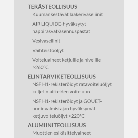
TERÄSTEOLLISUUS
Kuumankestävät laakerivaseliinit
AIR LIQUIDE-hyväksytyt
happirasvat/asennuspastat
Vesivaseliinit
Vaihteistoöljyt
Voiteluaineet ketjuille ja nivelille
>260°C
ELINTARVIKETEOLLISUUS
NSF H1-rekisteröidyt ratavoiteluöljyt
kuljetinlaitteiden voiteluun
NSF H1-rekisteröidyt ja GOUET-
uuninvalmistajan hyväksymät
ketjuvoiteluöljyt >220°C
ALUMIINITEOLLISUUS
Muottien esikäsittelyaineet