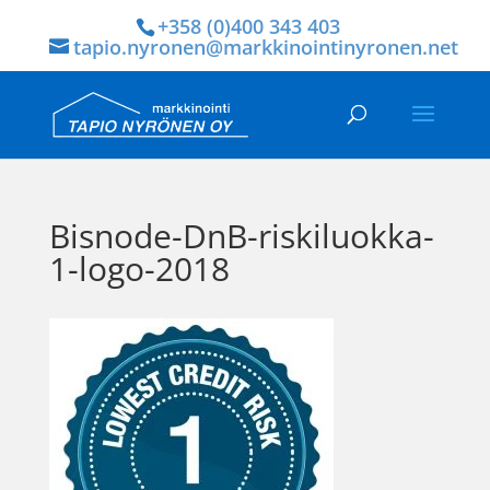
+358 (0)400 343 403
tapio.nyronen@markkinointinyronen.net
Bisnode-DnB-riskiluokka-
1-logo-2018