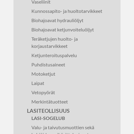
Vaseliinit
Kunnossapito- ja huoltotarvikkeet
Biohajoavat hydrauliöljyt
Biohajoavat ketjunvoiteluöljyt
Teräketjujen huolto- ja
korjaustarvikkeet
Ketjunteroituspalvelu
Puhdistusaineet
Motoketjut
Laipat
Vetopyörät
Merkintätuotteet
LASITEOLLISUUS
LASI-SOGELUB
Valu- ja taivutusmuottien sekä