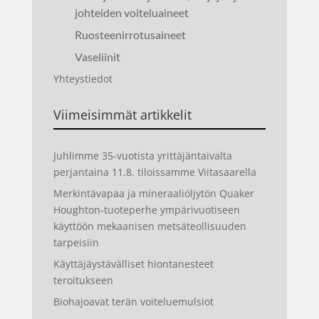
johteiden voiteluaineet
Ruosteenirrotusaineet
Vaseliinit
Yhteystiedot
Viimeisimmät artikkelit
Juhlimme 35-vuotista yrittäjäntaivalta
perjantaina 11.8. tiloissamme Viitasaarella
Merkintävapaa ja mineraaliöljytön Quaker
Houghton-tuoteperhe ympärivuotiseen
käyttöön mekaanisen metsäteollisuuden
tarpeisiin
Käyttäjäystävälliset hiontanesteet
teroitukseen
Biohajoavat terän voiteluemulsiot