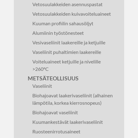
Vetosuulakkeiden asennuspastat
Vetosuulakkeiden kuivavoiteluaineet
Kuuman profiilin sahausöljyt
Alumiinin työstönesteet
Vesivaseliinit laakereille ja ketjuille
Vaseliinit puhaltimien laakereille
Voiteluaineet ketjuille ja nivelille
>260°C
METSÄTEOLLISUUS
Vaseliinit
Biohajoavat laakerivaseliinit (alhainen
lämpötila, korkea kierrosnopeus)
Biohajoavat vaseliinit
Kuumankestävät laakerivaseliinit
Ruosteenirrotusaineet