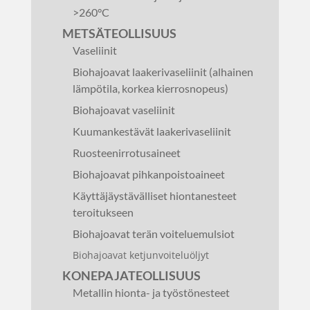
>260°C
METSÄTEOLLISUUS
Vaseliinit
Biohajoavat laakerivaseliinit (alhainen
lämpötila, korkea kierrosnopeus)
Biohajoavat vaseliinit
Kuumankestävät laakerivaseliinit
Ruosteenirrotusaineet
Biohajoavat pihkanpoistoaineet
Käyttäjäystävälliset hiontanesteet
teroitukseen
Biohajoavat terän voiteluemulsiot
Biohajoavat ketjunvoiteluöljyt
KONEPAJATEOLLISUUS
Metallin hionta- ja työstönesteet