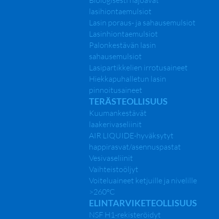
Biologisesti hajoavat
lasihiontaemulsiot
Lasin poraus- ja sahausemulsiot
Lasinhiontaemulsiot
Palonkestävän lasin
sahausemulsiot
Lasipartikkelien irrotusaineet
Hiekkapuhalletun lasin
pinnoitusaineet
TERÄSTEOLLISUUS
Kuumankestävät
laakerivaseliinit
AIR LIQUIDE-hyväksytyt
happirasvat/asennuspastat
Vesivaseliinit
Vaihteistoöljyt
Voiteluaineet ketjuille ja nivelille
>260°C
ELINTARVIKETEOLLISUUS
NSF H1-rekisteröidyt