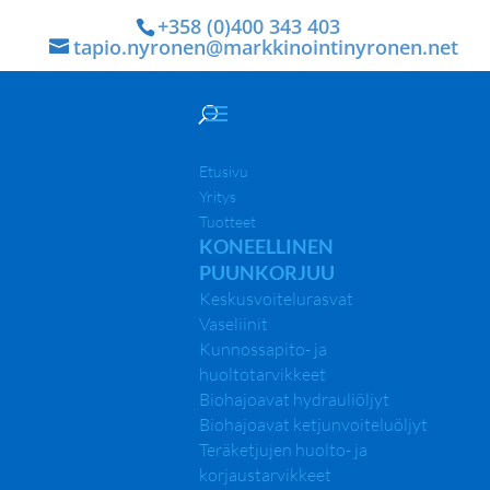
+358 (0)400 343 403
tapio.nyronen@markkinointinyronen.net
Etusivu
Yritys
Tuotteet
KONEELLINEN
PUUNKORJUU
Keskusvoitelurasvat
Vaseliinit
Kunnossapito- ja
huoltotarvikkeet
Biohajoavat hydrauliöljyt
Biohajoavat ketjunvoiteluöljyt
Teräketjujen huolto- ja
korjaustarvikkeet