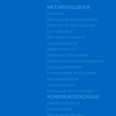
>260°C
METSÄTEOLLISUUS
Vaseliinit
Biohajoavat laakerivaseliinit
(alhainen lämpötila, korkea
kierrosnopeus)
Biohajoavat vaseliinit
Kuumankestävät
laakerivaseliinit
Ruosteenirrotusaineet
Biohajoavat pihkanpoistoaineet
Käyttäjäystävälliset
hiontanesteet teroitukseen
Biohajoavat terän
voiteluemulsiot
Biohajoavat ketjunvoiteluöljyt
KONEPAJATEOLLISUUS
Metallin hionta- ja
työstönesteet
Biohajoavat metallin