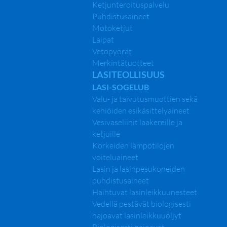
Ketjunteroituspalvelu
Puhdistusaineet
Motoketjut
Laipat
Vetopyörät
Merkintätuotteet
LASITEOLLISUUS
LASI-SOGELUB
Valu- ja taivutusmuottien sekä
kehiöiden esikäsittelyaineet
Vesivaseliinit laakereille ja
ketjuille
Korkeiden lämpötilojen
voiteluaineet
Lasin ja lasinpesukoneiden
puhdistusaineet
Haihtuvat lasinleikkuunesteet
Vedellä pestävät biologisesti
hajoavat lasinleikkuuöljyt