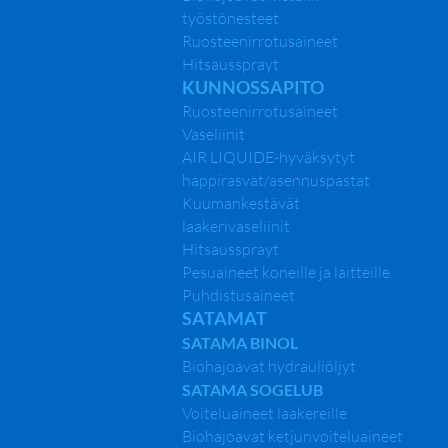
työstönesteet
Ruosteenirrotusaineet
Hitsaussprayt
KUNNOSSAPITO
Ruosteenirrotusaineet
satamat
Vaseliinit
AIR LIQUIDE-hyväksytyt
happirasvat/asennuspastat
Kuumankestävät
laakerivaseliinit
Hitsaussprayt
Pesuaineet koneille ja laitteille
Puhdistusaineet
SATAMAT
SATAMA BINOL
Biohajoavat hydrauliöljyt
SATAMA SOGELUB
Voiteluaineet laakereille
Biohajoavat ketjunvoiteluaineet