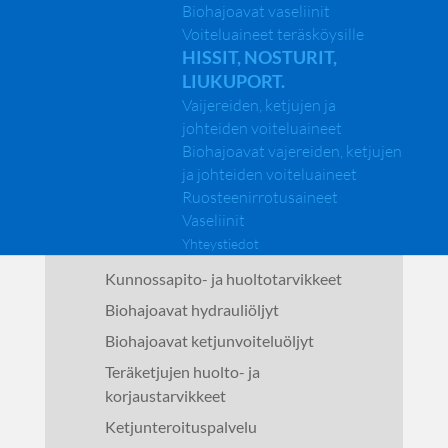
Biohajoavat vaseliinit
Voiteluaineet teräsköysille
Päävalikko
HISSIT, NOSTURIT,
LIUKUPORT.
Vaijereiden, ketjujen ja
Etusivu
johteiden voiteluaineet
Yritys
Biohajoavat vajereiden, ketjujen
Tuotteet
ja johteiden voiteluaineet
KONEELLINEN PUUNKORJUU
Ruosteenirrotusaineet
Keskusvoitelurasvat
Vaseliinit
Yhteystiedot
Vaseliinit
Kunnossapito- ja huoltotarvikkeet
Biohajoavat hydrauliöljyt
Biohajoavat ketjunvoiteluöljyt
Teräketjujen huolto- ja
korjaustarvikkeet
Ketjunteroituspalvelu