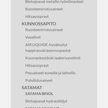
Biohajoavat metallin työstönesteet
Ruosteenirrotusaineet
Hitsaussprayt
KUNNOSSAPITO
Ruosteenirrotusaineet
Vaseliinit
AIR LIQUIDE-hyväksytyt
happirasvat/asennuspastat
Kuumankestävät laakerivaseliinit
Hitsaussprayt
Pesuaineet koneille ja laitteille
Puhdistusaineet
SATAMAT
SATAMA BINOL
Biohajoavat hydrauliöljyt