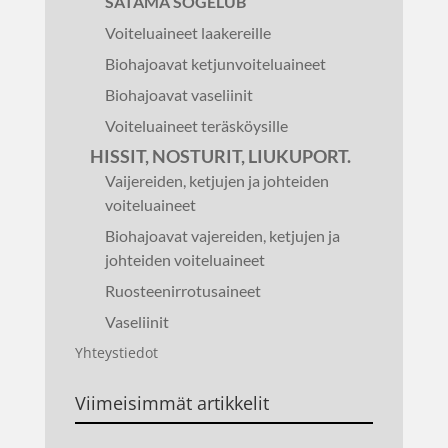
SATAMA SOGELUB
Voiteluaineet laakereille
Biohajoavat ketjunvoiteluaineet
Biohajoavat vaseliinit
Voiteluaineet teräsköysille
HISSIT, NOSTURIT, LIUKUPORT.
Vaijereiden, ketjujen ja johteiden
voiteluaineet
Biohajoavat vajereiden, ketjujen ja
johteiden voiteluaineet
Ruosteenirrotusaineet
Vaseliinit
Yhteystiedot
Viimeisimmät artikkelit