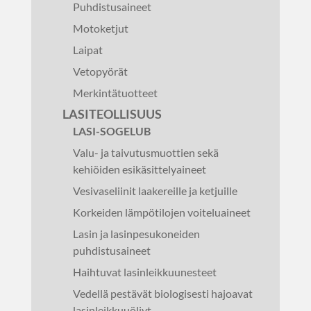
Puhdistusaineet
Motoketjut
Laipat
Vetopyörät
Merkintätuotteet
LASITEOLLISUUS
LASI-SOGELUB
Valu- ja taivutusmuottien sekä
kehiöiden esikäsittelyaineet
Vesivaseliinit laakereille ja ketjuille
Korkeiden lämpötilojen voiteluaineet
Lasin ja lasinpesukoneiden
puhdistusaineet
Haihtuvat lasinleikkuunesteet
Vedellä pestävät biologisesti hajoavat
lasinleikkuuöljyt