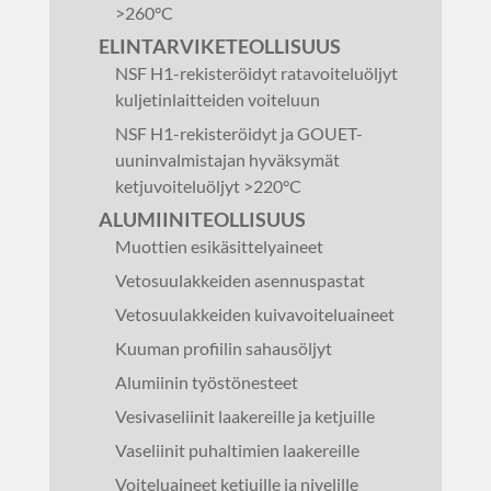
>260°C
ELINTARVIKETEOLLISUUS
NSF H1-rekisteröidyt ratavoiteluöljyt
kuljetinlaitteiden voiteluun
NSF H1-rekisteröidyt ja GOUET-
uuninvalmistajan hyväksymät
ketjuvoiteluöljyt >220°C
ALUMIINITEOLLISUUS
Muottien esikäsittelyaineet
Vetosuulakkeiden asennuspastat
Vetosuulakkeiden kuivavoiteluaineet
Kuuman profiilin sahausöljyt
Alumiinin työstönesteet
Vesivaseliinit laakereille ja ketjuille
Vaseliinit puhaltimien laakereille
Voiteluaineet ketjuille ja nivelille