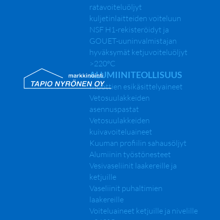
ratavoiteluöljyt
kuljetinlaitteiden voiteluun
NSF H1-rekisteröidyt ja
GOUET-uuninvalmistajan
hyväksymät ketjuvoiteluöljyt
>220°C
ALUMIINITEOLLISUUS
Muottien esikäsittelyaineet
Vetosuulakkeiden
asennuspastat
Vetosuulakkeiden
kuivavoiteluaineet
Kuuman profiilin sahausöljyt
Alumiinin työstönesteet
Vesivaseliinit laakereille ja
ketjuille
Vaseliinit puhaltimien
laakereille
Voiteluaineet ketjuille ja nivelille