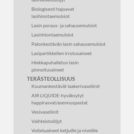
Biologisesti hajoavat
lasihiontaemulsiot
Lasin poraus- ja sahausemulsiot
Lasinhiontaemulsiot
Palonkestävän lasin sahausemulsiot
Lasipartikkelien irrotusaineet
Hiekkapuhalletun lasin
pinnoitusaineet
TERÄSTEOLLISUUS
Kuumankestävät laakerivaseliinit
AIR LIQUIDE-hyväksytyt
happirasvat/asennuspastat
Vesivaseliinit
Vaihteistoöljyt
Voiteluaineet ketjuille ja nivelille