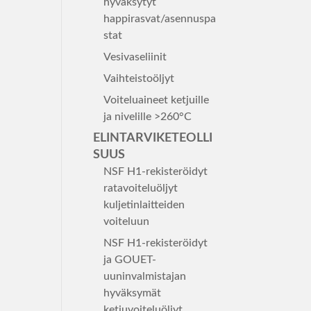
hyväksytyt
happirasvat/asennuspa
stat
Vesivaseliinit
Vaihteistoöljyt
Voiteluaineet ketjuille
ja nivelille >260°C
ELINTARVIKETEOLLI
SUUS
NSF H1-rekisteröidyt
ratavoiteluöljyt
kuljetinlaitteiden
voiteluun
NSF H1-rekisteröidyt
ja GOUET-
uuninvalmistajan
hyväksymät
ketjuvoiteluöljyt