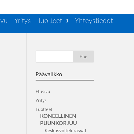
ivu
Yritys
Tuotteet
Yhteystiedot
Päävalikko
Etusivu
Yritys
Tuotteet
KONEELLINEN
PUUNKORJUU
Keskusvoitelurasvat