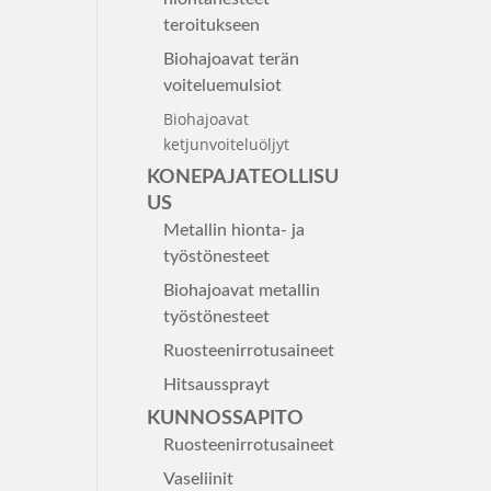
teroitukseen
Biohajoavat terän
voiteluemulsiot
Biohajoavat
ketjunvoiteluöljyt
KONEPAJATEOLLISU
US
Metallin hionta- ja
työstönesteet
Biohajoavat metallin
työstönesteet
Ruosteenirrotusaineet
Hitsaussprayt
KUNNOSSAPITO
Ruosteenirrotusaineet
Vaseliinit