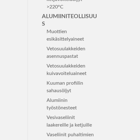
>220°C
ALUMIINITEOLLISUU
S
Muottien
esikäsittelyaineet
Vetosuulakkeiden
asennuspastat
Vetosuulakkeiden
kuivavoiteluaineet
Kuuman profiilin
sahausöljyt
Alumiinin
työstönesteet
Vesivaseliinit
laakereille ja ketjuille
Vaseliinit puhaltimien