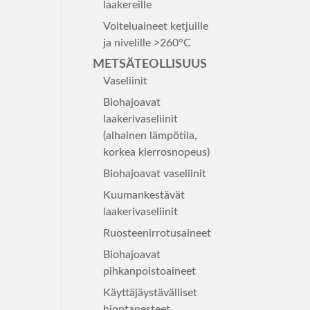
laakereille
Voiteluaineet ketjuille
ja nivelille >260°C
METSÄTEOLLISUUS
Vaseliinit
Biohajoavat
laakerivaseliinit
(alhainen lämpötila,
korkea kierrosnopeus)
Biohajoavat vaseliinit
Kuumankestävät
laakerivaseliinit
Ruosteenirrotusaineet
Biohajoavat
pihkanpoistoaineet
Käyttäjäystävälliset
hiontanesteet