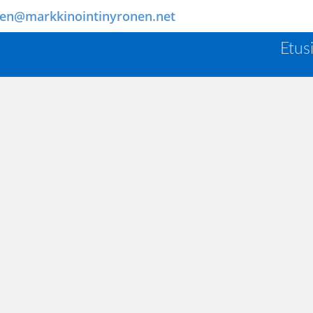
nen@markkinointinyronen.net
Etus