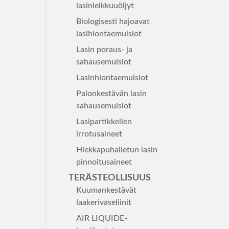
lasinleikkuuöljyt
Biologisesti hajoavat
lasihiontaemulsiot
Lasin poraus- ja
sahausemulsiot
Lasinhiontaemulsiot
Palonkestävän lasin
sahausemulsiot
Lasipartikkelien
irrotusaineet
Hiekkapuhalletun lasin
pinnoitusaineet
TERÄSTEOLLISUUS
Kuumankestävät
laakerivaseliinit
AIR LIQUIDE-