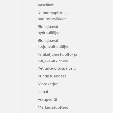
Vaseliinit
Kunnossapito- ja
huoltotarvikkeet
Biohajoavat
hydrauliöljyt
Biohajoavat
ketjunvoiteluöljyt
Teräketjujen huolto- ja
korjaustarvikkeet
Ketjunteroituspalvelu
Puhdistusaineet
Motoketjut
Laipat
Vetopyörät
Merkintätuotteet