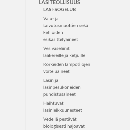
LASITEOLLISUUS
LASI-SOGELUB
Valu- ja
taivutusmuottien sekä
kehiöiden
esikäsittelyaineet
Vesivaseliinit
laakereille ja ketjuille
Korkeiden lämpötilojen
voiteluaineet
Lasin ja
lasinpesukoneiden
puhdistusaineet
Haihtuvat
lasinleikkuunesteet
Vedellä pestävät
biologisesti hajoavat