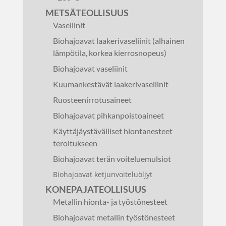
METSÄTEOLLISUUS
Vaseliinit
Biohajoavat laakerivaseliinit (alhainen
lämpötila, korkea kierrosnopeus)
Biohajoavat vaseliinit
Kuumankestävät laakerivaseliinit
Ruosteenirrotusaineet
Biohajoavat pihkanpoistoaineet
Käyttäjäystävälliset hiontanesteet
teroitukseen
Biohajoavat terän voiteluemulsiot
Biohajoavat ketjunvoiteluöljyt
KONEPAJATEOLLISUUS
Metallin hionta- ja työstönesteet
Biohajoavat metallin työstönesteet