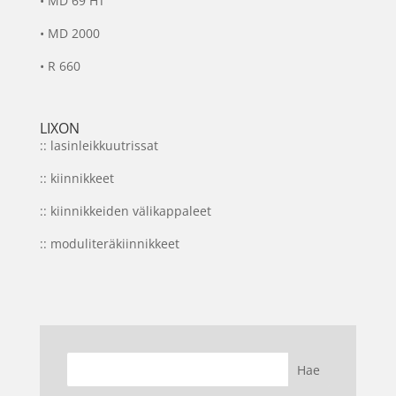
•
MD 69 HT
•
MD 2000
•
R 660
LIXON
:: lasinleikkuutrissat
:: kiinnikkeet
:: kiinnikkeiden välikappaleet
:: moduliteräkiinnikkeet