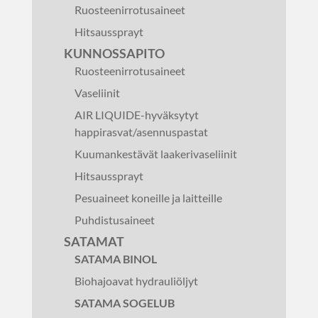
Ruosteenirrotusaineet
Hitsaussprayt
KUNNOSSAPITO
Ruosteenirrotusaineet
Vaseliinit
AIR LIQUIDE-hyväksytyt
happirasvat/asennuspastat
Kuumankestävät laakerivaseliinit
Hitsaussprayt
Pesuaineet koneille ja laitteille
Puhdistusaineet
SATAMAT
SATAMA BINOL
Biohajoavat hydrauliöljyt
SATAMA SOGELUB