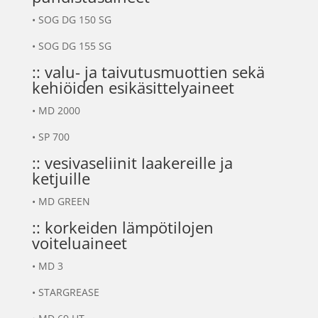
•
SOG DG 150 SG
•
SOG DG 155 SG
:: valu- ja taivutusmuottien sekä
kehiöiden esikäsittelyaineet
•
MD 2000
•
SP 700
:: vesivaseliinit laakereille ja
ketjuille
•
MD GREEN
:: korkeiden lämpötilojen
voiteluaineet
•
MD 3
•
STARGREASE