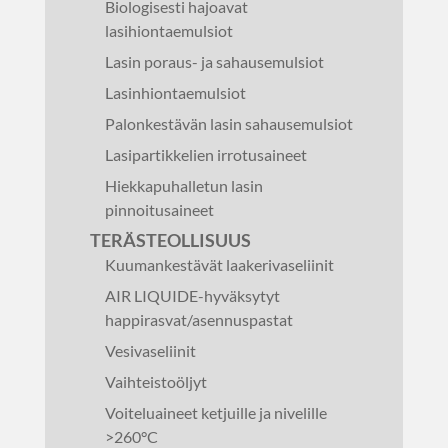
Biologisesti hajoavat
lasihiontaemulsiot
Lasin poraus- ja sahausemulsiot
Lasinhiontaemulsiot
Palonkestävän lasin sahausemulsiot
Lasipartikkelien irrotusaineet
Hiekkapuhalletun lasin
pinnoitusaineet
TERÄSTEOLLISUUS
Kuumankestävät laakerivaseliinit
AIR LIQUIDE-hyväksytyt
happirasvat/asennuspastat
Vesivaseliinit
Vaihteistoöljyt
Voiteluaineet ketjuille ja nivelille
>260°C