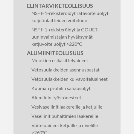
ELINTARVIKETEOLLISUUS
NSF H1-rekisteröidyt ratavoiteluöljyt
kuljetinlaitteiden voiteluun
NSF H1-rekisteröidyt ja GOUET-
uuninvalmistajan hyväksymät
ketjuvoiteluöljyt >220°C
ALUMIINITEOLLISUUS
Muottien esikäsittelyaineet
Vetosuulakkeiden asennuspastat
Vetosuulakkeiden kuivavoiteluaineet
Kuuman profiilin sahausöljyt
Alumiinin työstönesteet
Vesivaseliinit laakereille ja ketjuille
Vaseliinit puhaltimien laakereille
Voiteluaineet ketjuille ja nivelille
>260°C