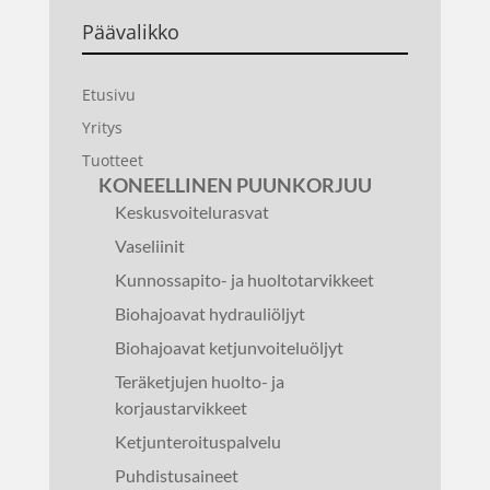
Päävalikko
Etusivu
Yritys
Tuotteet
KONEELLINEN PUUNKORJUU
Keskusvoitelurasvat
Vaseliinit
Kunnossapito- ja huoltotarvikkeet
Biohajoavat hydrauliöljyt
Biohajoavat ketjunvoiteluöljyt
Teräketjujen huolto- ja
korjaustarvikkeet
Ketjunteroituspalvelu
Puhdistusaineet