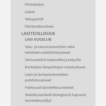
Motoketjut
Laipat
Vetopyörät
Merkintätuotteet
LASITEOLLISUUS
LASI-SOGELUB
Valu- ja taivutusmuottien sekä
kehiöiden esikäsittelyaineet
Vesivaseliinit laakereille ja ketjuille
Korkeiden lämpötilojen voiteluaineet
Lasin ja lasinpesukoneiden
puhdistusaineet
Haihtuvat lasinleikkuunesteet
Vedellä pestävät biologisesti hajoavat
lasinleikkuuöljyt