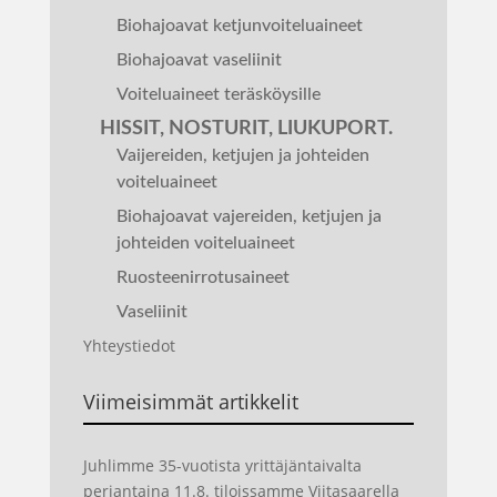
Biohajoavat ketjunvoiteluaineet
Biohajoavat vaseliinit
Voiteluaineet teräsköysille
HISSIT, NOSTURIT, LIUKUPORT.
Vaijereiden, ketjujen ja johteiden
voiteluaineet
Biohajoavat vajereiden, ketjujen ja
johteiden voiteluaineet
Ruosteenirrotusaineet
Vaseliinit
Yhteystiedot
Viimeisimmät artikkelit
Juhlimme 35-vuotista yrittäjäntaivalta
perjantaina 11.8. tiloissamme Viitasaarella