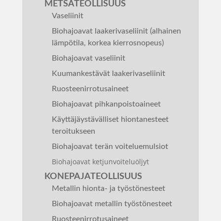
METSÄTEOLLISUUS
Vaseliinit
Biohajoavat laakerivaseliinit (alhainen
lämpötila, korkea kierrosnopeus)
Biohajoavat vaseliinit
Kuumankestävät laakerivaseliinit
Ruosteenirrotusaineet
Biohajoavat pihkanpoistoaineet
Käyttäjäystävälliset hiontanesteet
teroitukseen
Biohajoavat terän voiteluemulsiot
Biohajoavat ketjunvoiteluöljyt
KONEPAJATEOLLISUUS
Metallin hionta- ja työstönesteet
Biohajoavat metallin työstönesteet
Ruosteenirrotusaineet