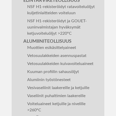
ELINTARVIKETEOLLISUUS
NSF H1-rekisteröidyt ratavoiteluöljyt
kuljetinlaitteiden voiteluun
NSF H1-rekisteröidyt ja GOUET-
uuninvalmistajan hyväksymät
ketjuvoiteluöljyt >220°C
ALUMIINITEOLLISUUS
Muottien esikäsittelyaineet
Vetosuulakkeiden asennuspastat
Vetosuulakkeiden kuivavoiteluaineet
Kuuman profiilin sahausöljyt
Alumiinin työstönesteet
Vesivaseliinit laakereille ja ketjuille
Vaseliinit puhaltimien laakereille
Voiteluaineet ketjuille ja nivelille
>260°C