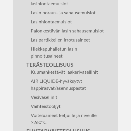
lasihiontaemulsiot
Lasin poraus- ja sahausemulsiot
Lasinhiontaemulsiot
Palonkestävän lasin sahausemulsiot
Lasipartikkelien irrotusaineet
Hiekkapuhalletun lasin
pinnoitusaineet
TERÄSTEOLLISUUS
Kuumankestävät laakerivaseliinit
AIR LIQUIDE-hyväksytyt
happirasvat/asennuspastat
Vesivaseliinit
Vaihteistoöljyt
Voiteluaineet ketjuille ja nivelille
>260°C