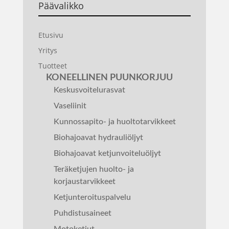
Päävalikko
Etusivu
Yritys
Tuotteet
KONEELLINEN PUUNKORJUU
Keskusvoitelurasvat
Vaseliinit
Kunnossapito- ja huoltotarvikkeet
Biohajoavat hydrauliöljyt
Biohajoavat ketjunvoiteluöljyt
Teräketjujen huolto- ja
korjaustarvikkeet
Ketjunteroituspalvelu
Puhdistusaineet