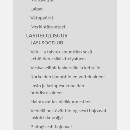
Motoketjut
Laipat
Vetopyörät
Merkintätuotteet
LASITEOLLISUUS
LASI-SOGELUB
Valu- ja taivutusmuottien sekä
kehiöiden esikäsittelyaineet
Vesivaseliinit laakereille ja ketjuille
Korkeiden lämpötilojen voiteluaineet
Lasin ja lasinpesukoneiden
puhdistusaineet
Haihtuvat lasinleikkuunesteet
Vedellä pestävät biologisesti hajoavat
lasinleikkuuöljyt
Biologisesti hajoavat