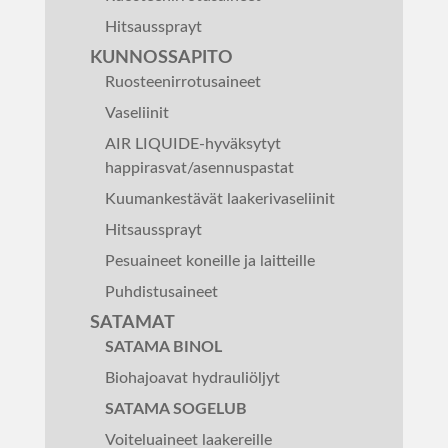
Hitsaussprayt
KUNNOSSAPITO
Ruosteenirrotusaineet
Vaseliinit
AIR LIQUIDE-hyväksytyt
happirasvat/asennuspastat
Kuumankestävät laakerivaseliinit
Hitsaussprayt
Pesuaineet koneille ja laitteille
Puhdistusaineet
SATAMAT
SATAMA BINOL
Biohajoavat hydrauliöljyt
SATAMA SOGELUB
Voiteluaineet laakereille