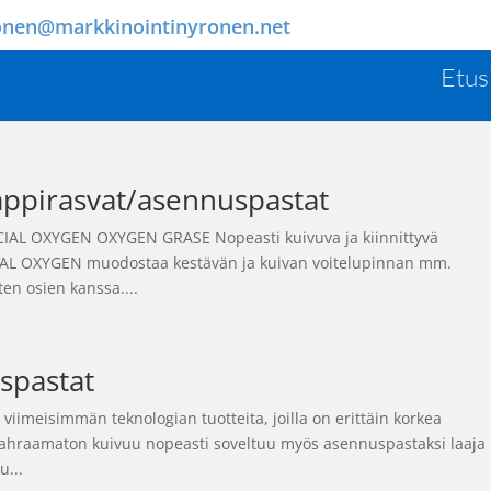
onen@markkinointinyronen.net
Etus
appirasvat/asennuspastat
ECIAL OXYGEN OXYGEN GRASE Nopeasti kuivuva ja kiinnittyvä
ECIAL OXYGEN muodostaa kestävän ja kuivan voitelupinnan mm.
en osien kanssa....
spastat
iimeisimmän teknologian tuotteita, joilla on erittäin korkea
hraamaton kuivuu nopeasti soveltuu myös asennuspastaksi laaja
u...