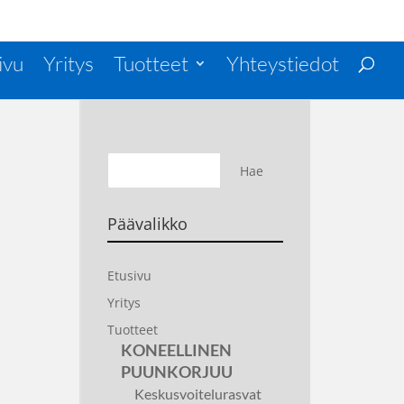
ivu
Yritys
Tuotteet
Yhteystiedot
Päävalikko
Etusivu
Yritys
Tuotteet
KONEELLINEN
PUUNKORJUU
Keskusvoitelurasvat