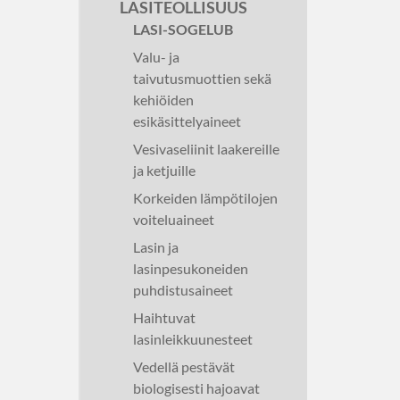
LASITEOLLISUUS
LASI-SOGELUB
Valu- ja
taivutusmuottien sekä
kehiöiden
esikäsittelyaineet
Vesivaseliinit laakereille
ja ketjuille
Korkeiden lämpötilojen
voiteluaineet
Lasin ja
lasinpesukoneiden
puhdistusaineet
Haihtuvat
lasinleikkuunesteet
Vedellä pestävät
biologisesti hajoavat