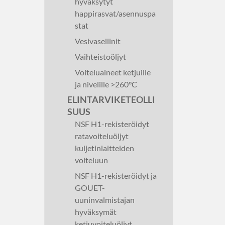
hyväksytyt
happirasvat/asennuspa
stat
Vesivaseliinit
Vaihteistoöljyt
Voiteluaineet ketjuille
ja nivelille >260°C
ELINTARVIKETEOLLI
SUUS
NSF H1-rekisteröidyt
ratavoiteluöljyt
kuljetinlaitteiden
voiteluun
NSF H1-rekisteröidyt ja
GOUET-
uuninvalmistajan
hyväksymät
ketjuvoiteluöljyt