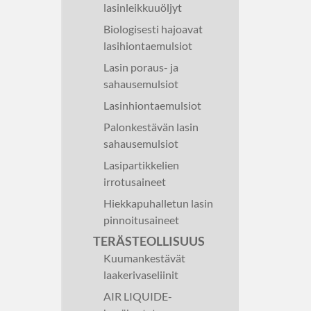
lasinleikkuuöljyt
Biologisesti hajoavat
lasihiontaemulsiot
Lasin poraus- ja
sahausemulsiot
Lasinhiontaemulsiot
Palonkestävän lasin
sahausemulsiot
Lasipartikkelien
irrotusaineet
Hiekkapuhalletun lasin
pinnoitusaineet
TERÄSTEOLLISUUS
Kuumankestävät
laakerivaseliinit
AIR LIQUIDE-