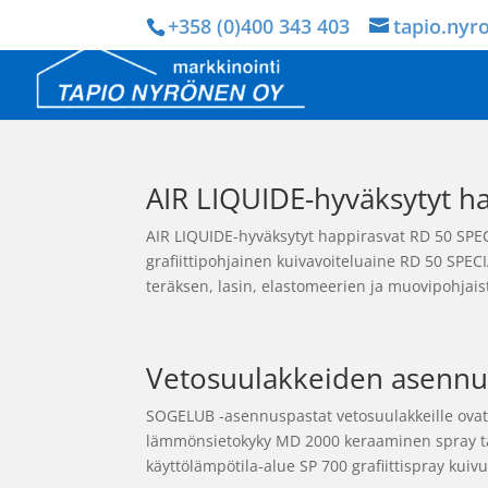
+358 (0)400 343 403
tapio.nyr
AIR LIQUIDE-hyväksytyt h
AIR LIQUIDE-hyväksytyt happirasvat RD 50 SP
grafiittipohjainen kuivavoiteluaine RD 50 SP
teräksen, lasin, elastomeerien ja muovipohjaist
Vetosuulakkeiden asennu
SOGELUB -asennuspastat vetosuulakkeille ovat v
lämmönsietokyky MD 2000 keraaminen spray ta
käyttölämpötila-alue SP 700 grafiittispray kuivu