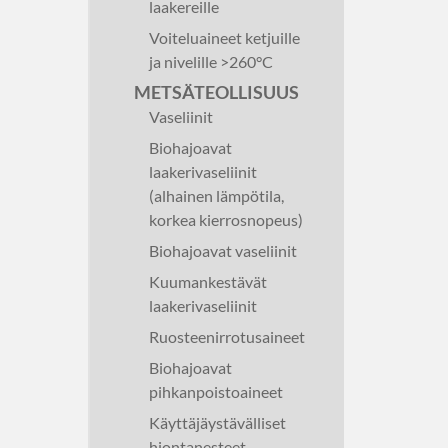
laakereille
Voiteluaineet ketjuille
ja nivelille >260°C
METSÄTEOLLISUUS
Vaseliinit
Biohajoavat
laakerivaseliinit
(alhainen lämpötila,
korkea kierrosnopeus)
Biohajoavat vaseliinit
Kuumankestävät
laakerivaseliinit
Ruosteenirrotusaineet
Biohajoavat
pihkanpoistoaineet
Käyttäjäystävälliset
hiontanesteet