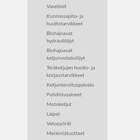
Vaseliinit
Kunnossapito- ja
huoltotarvikkeet
Biohajoavat
hydrauliöljyt
Biohajoavat
ketjunvoiteluöljyt
Teräketjujen huolto- ja
korjaustarvikkeet
Ketjunteroituspalvelu
Puhdistusaineet
Motoketjut
Laipat
Vetopyörät
Merkintätuotteet