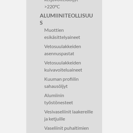
>220°C
ALUMIINITEOLLISUU
S
Muottien
esikäsittelyaineet
Vetosuulakkeiden
asennuspastat
Vetosuulakkeiden
kuivavoiteluaineet
Kuuman profiilin
sahausöljyt
Alumiinin
työstönesteet
Vesivaseliinit laakereille
ja ketjuille
Vaseliinit puhaltimien