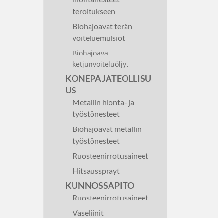
teroitukseen
Biohajoavat terän
voiteluemulsiot
Biohajoavat
ketjunvoiteluöljyt
KONEPAJATEOLLISU
US
Metallin hionta- ja
työstönesteet
Biohajoavat metallin
työstönesteet
Ruosteenirrotusaineet
Hitsaussprayt
KUNNOSSAPITO
Ruosteenirrotusaineet
Vaseliinit