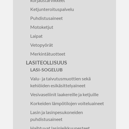
korjaustarvikkeet
Ketjunteroituspalvelu
Puhdistusaineet
Motoketjut
Laipat
Vetopyörät
Merkintätuotteet
LASITEOLLISUUS
LASI-SOGELUB
Valu- ja taivutusmuottien sekä
kehiöiden esikäsittelyaineet
Vesivaseliinit laakereille ja ketjuille
Korkeiden lämpötilojen voiteluaineet
Lasin ja lasinpesukoneiden
puhdistusaineet
Haihtuvat lasinleikkuunesteet