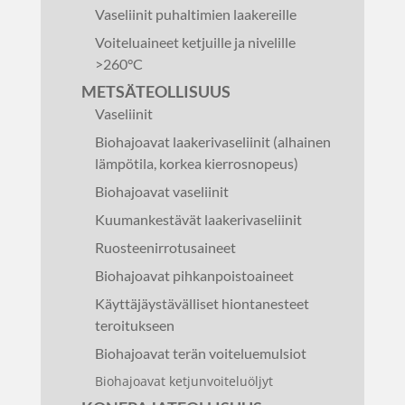
Vaseliinit puhaltimien laakereille
Voiteluaineet ketjuille ja nivelille
>260°C
METSÄTEOLLISUUS
Vaseliinit
Biohajoavat laakerivaseliinit (alhainen
lämpötila, korkea kierrosnopeus)
Biohajoavat vaseliinit
Kuumankestävät laakerivaseliinit
Ruosteenirrotusaineet
Biohajoavat pihkanpoistoaineet
Käyttäjäystävälliset hiontanesteet
teroitukseen
Biohajoavat terän voiteluemulsiot
Biohajoavat ketjunvoiteluöljyt