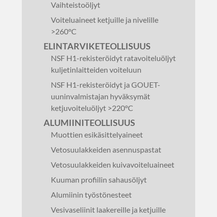
Vaihteistoöljyt
Voiteluaineet ketjuille ja nivelille
>260°C
ELINTARVIKETEOLLISUUS
NSF H1-rekisteröidyt ratavoiteluöljyt
kuljetinlaitteiden voiteluun
NSF H1-rekisteröidyt ja GOUET-
uuninvalmistajan hyväksymät
ketjuvoiteluöljyt >220°C
ALUMIINITEOLLISUUS
Muottien esikäsittelyaineet
Vetosuulakkeiden asennuspastat
Vetosuulakkeiden kuivavoiteluaineet
Kuuman profiilin sahausöljyt
Alumiinin työstönesteet
Vesivaseliinit laakereille ja ketjuille