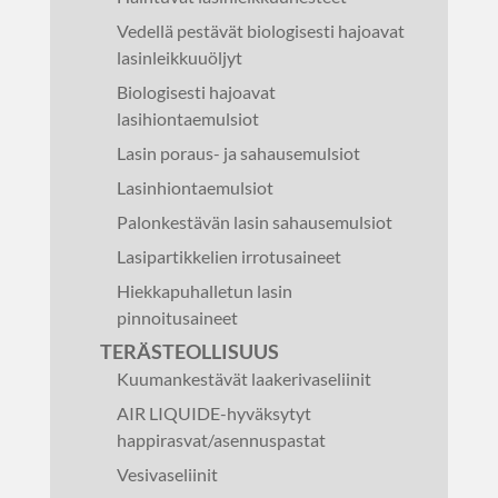
Vedellä pestävät biologisesti hajoavat
lasinleikkuuöljyt
Biologisesti hajoavat
lasihiontaemulsiot
Lasin poraus- ja sahausemulsiot
Lasinhiontaemulsiot
Palonkestävän lasin sahausemulsiot
Lasipartikkelien irrotusaineet
Hiekkapuhalletun lasin
pinnoitusaineet
TERÄSTEOLLISUUS
Kuumankestävät laakerivaseliinit
AIR LIQUIDE-hyväksytyt
happirasvat/asennuspastat
Vesivaseliinit