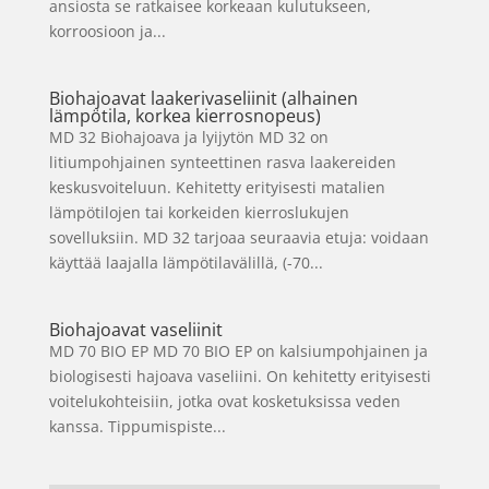
ansiosta se ratkaisee korkeaan kulutukseen,
korroosioon ja...
Biohajoavat laakerivaseliinit (alhainen
lämpötila, korkea kierrosnopeus)
MD 32 Biohajoava ja lyijytön MD 32 on
litiumpohjainen synteettinen rasva laakereiden
keskusvoiteluun. Kehitetty erityisesti matalien
lämpötilojen tai korkeiden kierroslukujen
sovelluksiin. MD 32 tarjoaa seuraavia etuja: voidaan
käyttää laajalla lämpötilavälillä, (-70...
Biohajoavat vaseliinit
MD 70 BIO EP MD 70 BIO EP on kalsiumpohjainen ja
biologisesti hajoava vaseliini. On kehitetty erityisesti
voitelukohteisiin, jotka ovat kosketuksissa veden
kanssa. Tippumispiste...