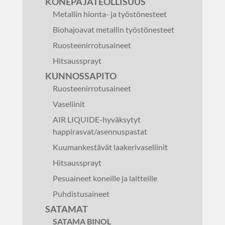
KONEPAJATEOLLISUUS
Metallin hionta- ja työstönesteet
Biohajoavat metallin työstönesteet
Ruosteenirrotusaineet
Hitsaussprayt
KUNNOSSAPITO
Ruosteenirrotusaineet
Vaseliinit
AIR LIQUIDE-hyväksytyt
happirasvat/asennuspastat
Kuumankestävät laakerivaseliinit
Hitsaussprayt
Pesuaineet koneille ja laitteille
Puhdistusaineet
SATAMAT
SATAMA BINOL