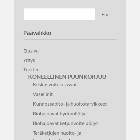
Päävalikko
Etusivu
Yritys
Tuotteet
KONEELLINEN PUUNKORJUU
Keskusvoitelurasvat
Vaseliinit
Kunnossapito- ja huoltotarvikkeet
Biohajoavat hydrauliöljyt
Biohajoavat ketjunvoiteluöljyt
Teräketjujen huolto- ja