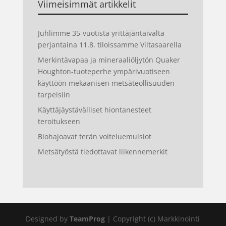
Viimeisimmät artikkelit
Juhlimme 35-vuotista yrittäjäntaivalta
perjantaina 11.8. tiloissamme Viitasaarella
Merkintävapaa ja mineraaliöljytön Quaker
Houghton-tuoteperhe ympärivuotiseen
käyttöön mekaanisen metsäteollisuuden
tarpeisiin
Käyttäjäystävälliset hiontanesteet
teroitukseen
Biohajoavat terän voiteluemulsiot
Metsätyöstä tiedottavat liikennemerkit
Designed by
TeamProg
| Copyright (c) Markkinointi