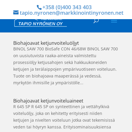
+358 (0)400 343 403
tapio.nyronen@markkinointinyronen.net
Biohajoavat ketjunvoiteluöljyt
BINOL SAW 700 BioSafe CON 46/68W BINOL SAW 700
on uusiutuvista raaka-aineista valmistettu
prosessiöljy ketjusahojen sekä hakkuukoneiden
ketjujen ja terälaippojen ympärivuotiseen voiteluun.
Tuote on biohajoava maaperässä ja vedessä,
myrkytön ihmisille ja ympäristölle...
Biohajoavat ketjunvoiteluaineet
R 645 SP R 645 SP on synteettinen ja vettähylkivä
voiteluöljy, joka on kehitetty erityisesti niiden
ketjujen ja nivelten voiteluun jotka ovat tekemisissä
veden tai höyryn kanssa. Erityisominaisuuksiensa