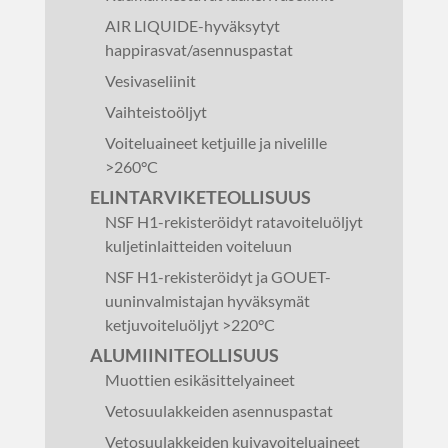
AIR LIQUIDE-hyväksytyt
happirasvat/asennuspastat
Vesivaseliinit
Vaihteistoöljyt
Voiteluaineet ketjuille ja nivelille
>260°C
ELINTARVIKETEOLLISUUS
NSF H1-rekisteröidyt ratavoiteluöljyt
kuljetinlaitteiden voiteluun
NSF H1-rekisteröidyt ja GOUET-
uuninvalmistajan hyväksymät
ketjuvoiteluöljyt >220°C
ALUMIINITEOLLISUUS
Muottien esikäsittelyaineet
Vetosuulakkeiden asennuspastat
Vetosuulakkeiden kuivavoiteluaineet