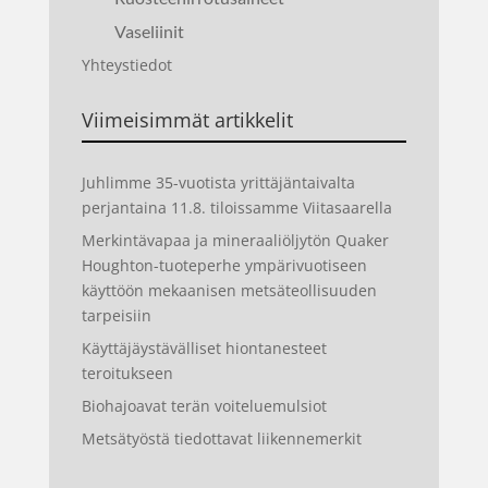
Vaseliinit
Yhteystiedot
Viimeisimmät artikkelit
Juhlimme 35-vuotista yrittäjäntaivalta
perjantaina 11.8. tiloissamme Viitasaarella
Merkintävapaa ja mineraaliöljytön Quaker
Houghton-tuoteperhe ympärivuotiseen
käyttöön mekaanisen metsäteollisuuden
tarpeisiin
Käyttäjäystävälliset hiontanesteet
teroitukseen
Biohajoavat terän voiteluemulsiot
Metsätyöstä tiedottavat liikennemerkit