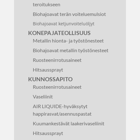
teroitukseen
Biohajoavat terän voiteluemulsiot
Biohajoavat ketjunvoiteluöljyt
KONEPAJATEOLLISUUS
Metallin hionta- ja työstönesteet
Biohajoavat metallin työstönesteet
Ruosteenirrotusaineet
Hitsaussprayt
KUNNOSSAPITO
Ruosteenirrotusaineet
Vaseliinit
AIR LIQUIDE-hyväksytyt
happirasvat/asennuspastat
Kuumankestävät laakerivaseliinit
Hitsaussprayt