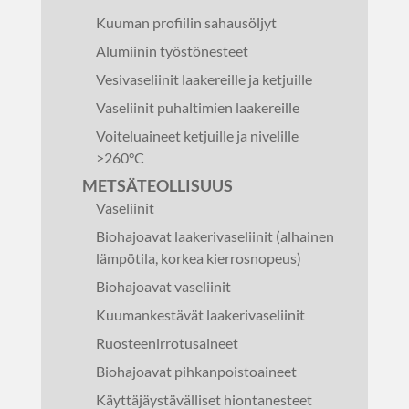
Kuuman profiilin sahausöljyt
Alumiinin työstönesteet
Vesivaseliinit laakereille ja ketjuille
Vaseliinit puhaltimien laakereille
Voiteluaineet ketjuille ja nivelille
>260°C
METSÄTEOLLISUUS
Vaseliinit
Biohajoavat laakerivaseliinit (alhainen
lämpötila, korkea kierrosnopeus)
Biohajoavat vaseliinit
Kuumankestävät laakerivaseliinit
Ruosteenirrotusaineet
Biohajoavat pihkanpoistoaineet
Käyttäjäystävälliset hiontanesteet