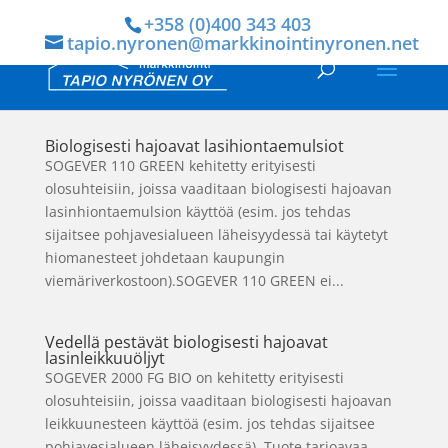
+358 (0)400 343 403
tapio.nyronen@markkinointinyronen.net
Biologisesti hajoavat lasihiontaemulsiot
SOGEVER 110 GREEN kehitetty erityisesti
olosuhteisiin, joissa vaaditaan biologisesti hajoavan
lasinhiontaemulsion käyttöä (esim. jos tehdas
sijaitsee pohjavesialueen läheisyydessä tai käytetyt
hiomanesteet johdetaan kaupungin
viemäriverkostoon).SOGEVER 110 GREEN ei...
Vedellä pestävät biologisesti hajoavat
lasinleikkuuöljyt
SOGEVER 2000 FG BIO on kehitetty erityisesti
olosuhteisiin, joissa vaaditaan biologisesti hajoavan
leikkuunesteen käyttöä (esim. jos tehdas sijaitsee
pohjavesialueen läheisyydessä). Tuote tarjoavaa