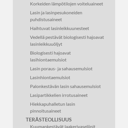
Korkeiden lämpötilojen voiteluaineet
Lasin ja lasinpesukoneiden
puhdistusaineet
Haihtuvat lasinleikkuunesteet
Vedellä pestävät biologisesti hajoavat
lasinleikkuuöljyt
Biologisesti hajoavat
lasihiontaemulsiot
Lasin poraus- ja sahausemulsiot
Lasinhiontaemulsiot
Palonkestävän lasin sahausemulsiot
Lasipartikkelien irrotusaineet
Hiekkapuhalletun lasin
pinnoitusaineet
TERÄSTEOLLISUUS
Kuumankestävät laakerivaseliinit