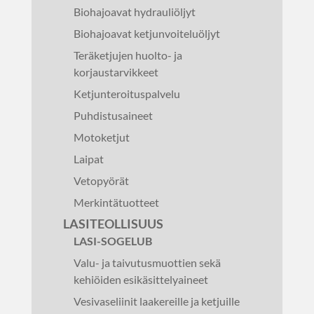
Biohajoavat hydrauliöljyt
Biohajoavat ketjunvoiteluöljyt
Teräketjujen huolto- ja
korjaustarvikkeet
Ketjunteroituspalvelu
Puhdistusaineet
Motoketjut
Laipat
Vetopyörät
Merkintätuotteet
LASITEOLLISUUS
LASI-SOGELUB
Valu- ja taivutusmuottien sekä
kehiöiden esikäsittelyaineet
Vesivaseliinit laakereille ja ketjuille