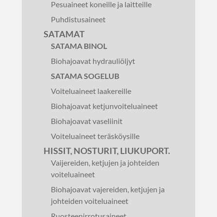
Pesuaineet koneille ja laitteille
Puhdistusaineet
SATAMAT
SATAMA BINOL
Biohajoavat hydrauliöljyt
SATAMA SOGELUB
Voiteluaineet laakereille
Biohajoavat ketjunvoiteluaineet
Biohajoavat vaseliinit
Voiteluaineet teräsköysille
HISSIT, NOSTURIT, LIUKUPORT.
Vaijereiden, ketjujen ja johteiden
voiteluaineet
Biohajoavat vajereiden, ketjujen ja
johteiden voiteluaineet
Ruosteenirrotusaineet