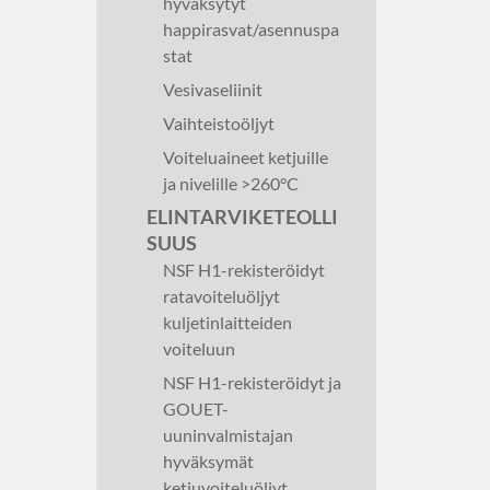
hyväksytyt
happirasvat/asennuspa
stat
Vesivaseliinit
Vaihteistoöljyt
Voiteluaineet ketjuille
ja nivelille >260°C
ELINTARVIKETEOLLI
SUUS
NSF H1-rekisteröidyt
ratavoiteluöljyt
kuljetinlaitteiden
voiteluun
NSF H1-rekisteröidyt ja
GOUET-
uuninvalmistajan
hyväksymät
ketjuvoiteluöljyt