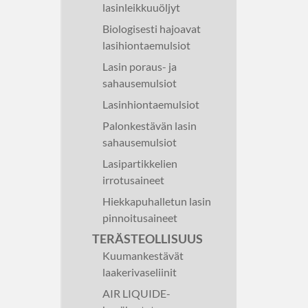
lasinleikkuuöljyt
Biologisesti hajoavat
lasihiontaemulsiot
Lasin poraus- ja
sahausemulsiot
Lasinhiontaemulsiot
Palonkestävän lasin
sahausemulsiot
Lasipartikkelien
irrotusaineet
Hiekkapuhalletun lasin
pinnoitusaineet
TERÄSTEOLLISUUS
Kuumankestävät
laakerivaseliinit
AIR LIQUIDE-