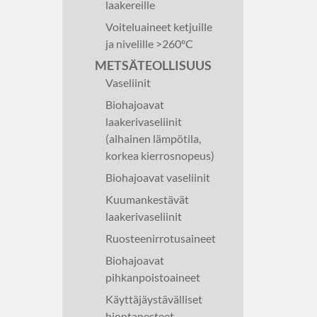
laakereille
Voiteluaineet ketjuille
ja nivelille >260°C
METSÄTEOLLISUUS
Vaseliinit
Biohajoavat
laakerivaseliinit
(alhainen lämpötila,
korkea kierrosnopeus)
Biohajoavat vaseliinit
Kuumankestävät
laakerivaseliinit
Ruosteenirrotusaineet
Biohajoavat
pihkanpoistoaineet
Käyttäjäystävälliset
hiontanesteet