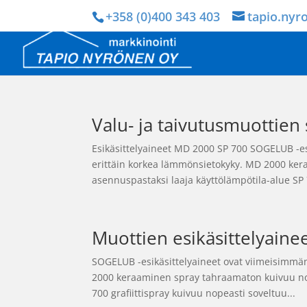
+358 (0)400 343 403
tapio.nyr
Valu- ja taivutusmuottien
Esikäsittelyaineet MD 2000 SP 700 SOGELUB -esi
erittäin korkea lämmönsietokyky. MD 2000 ke
asennuspastaksi laaja käyttölämpötila-alue SP 
Muottien esikäsittelyaine
SOGELUB -esikäsittelyaineet ovat viimeisimmän 
2000 keraaminen spray tahraamaton kuivuu nop
700 grafiittispray kuivuu nopeasti soveltuu...