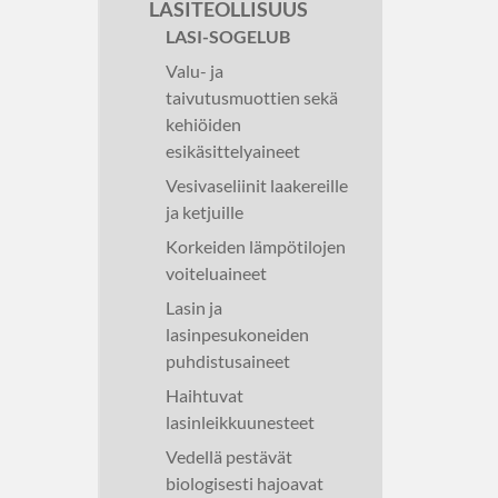
LASITEOLLISUUS
LASI-SOGELUB
Valu- ja
taivutusmuottien sekä
kehiöiden
esikäsittelyaineet
Vesivaseliinit laakereille
ja ketjuille
Korkeiden lämpötilojen
voiteluaineet
Lasin ja
lasinpesukoneiden
puhdistusaineet
Haihtuvat
lasinleikkuunesteet
Vedellä pestävät
biologisesti hajoavat