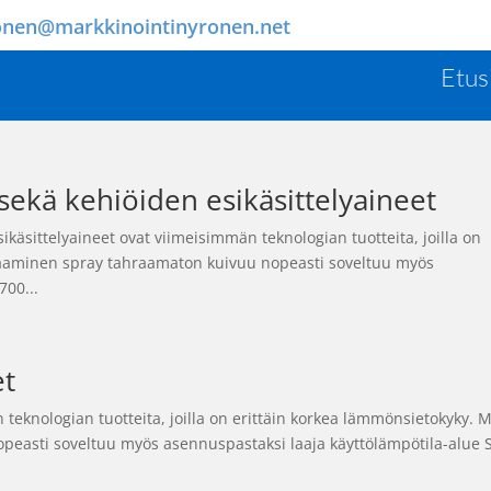
onen@markkinointinyronen.net
Etus
 sekä kehiöiden esikäsittelyaineet
käsittelyaineet ovat viimeisimmän teknologian tuotteita, joilla on
raaminen spray tahraamaton kuivuu nopeasti soveltuu myös
700...
et
teknologian tuotteita, joilla on erittäin korkea lämmönsietokyky. 
easti soveltuu myös asennuspastaksi laaja käyttölämpötila-alue 