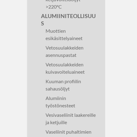
>220°C
ALUMIINITEOLLISUU
S
Muottien
esikäsittelyaineet
Vetosuulakkeiden
asennuspastat
Vetosuulakkeiden
kuivavoiteluaineet
Kuuman profiilin
sahausöljyt
Alumiinin
työstönesteet
Vesivaseliinit laakereille
ja ketjuille
Vaseliinit puhaltimien