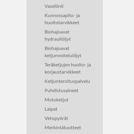
Vaseliinit
Kunnossapito- ja
huoltotarvikkeet
Biohajoavat
hydrauliöljyt
Biohajoavat
ketjunvoiteluöljyt
Teräketjujen huolto- ja
korjaustarvikkeet
Ketjunteroituspalvelu
Puhdistusaineet
Motoketjut
Laipat
Vetopyörät
Merkintätuotteet