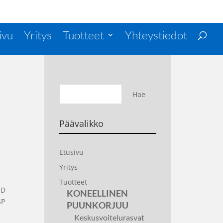
ivu
Yritys
Tuotteet
Yhteystiedot
Päävalikko
Etusivu
Yritys
Tuotteet
MD
KONEELLINEN
SP
PUUNKORJUU
Keskusvoitelurasvat