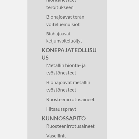
teroitukseen
Biohajoavat terän
voiteluemulsiot
Biohajoavat
ketjunvoiteluöljyt
KONEPAJATEOLLISU
US
Metallin hionta- ja
työstönesteet
Biohajoavat metallin
työstönesteet
Ruosteenirrotusaineet
Hitsaussprayt
KUNNOSSAPITO
Ruosteenirrotusaineet
Vaseliinit