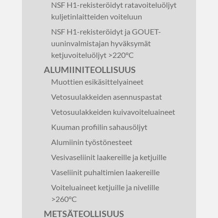
NSF H1-rekisteröidyt ratavoiteluöljyt
kuljetinlaitteiden voiteluun
NSF H1-rekisteröidyt ja GOUET-
uuninvalmistajan hyväksymät
ketjuvoiteluöljyt >220°C
ALUMIINITEOLLISUUS
Muottien esikäsittelyaineet
Vetosuulakkeiden asennuspastat
Vetosuulakkeiden kuivavoiteluaineet
Kuuman profiilin sahausöljyt
Alumiinin työstönesteet
Vesivaseliinit laakereille ja ketjuille
Vaseliinit puhaltimien laakereille
Voiteluaineet ketjuille ja nivelille
>260°C
METSÄTEOLLISUUS