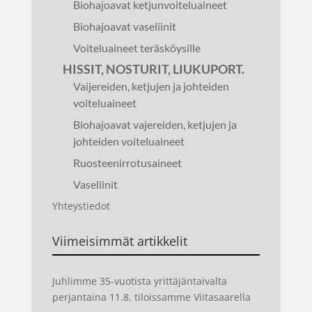
Biohajoavat ketjunvoiteluaineet
Biohajoavat vaseliinit
Voiteluaineet teräsköysille
HISSIT, NOSTURIT, LIUKUPORT.
Vaijereiden, ketjujen ja johteiden
voiteluaineet
Biohajoavat vajereiden, ketjujen ja
johteiden voiteluaineet
Ruosteenirrotusaineet
Vaseliinit
Yhteystiedot
Viimeisimmät artikkelit
Juhlimme 35-vuotista yrittäjäntaivalta
perjantaina 11.8. tiloissamme Viitasaarella