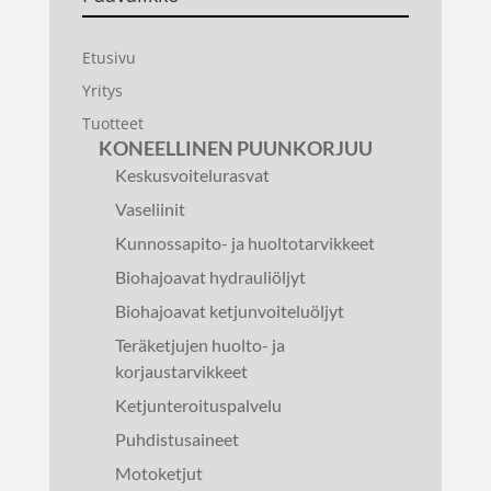
Etusivu
Yritys
Tuotteet
KONEELLINEN PUUNKORJUU
Keskusvoitelurasvat
Vaseliinit
Kunnossapito- ja huoltotarvikkeet
Biohajoavat hydrauliöljyt
Biohajoavat ketjunvoiteluöljyt
Teräketjujen huolto- ja
korjaustarvikkeet
Ketjunteroituspalvelu
Puhdistusaineet
Motoketjut