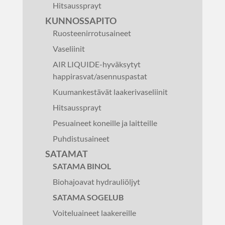
Hitsaussprayt
KUNNOSSAPITO
Ruosteenirrotusaineet
Vaseliinit
AIR LIQUIDE-hyväksytyt
happirasvat/asennuspastat
Kuumankestävät laakerivaseliinit
Hitsaussprayt
Pesuaineet koneille ja laitteille
Puhdistusaineet
SATAMAT
SATAMA BINOL
Biohajoavat hydrauliöljyt
SATAMA SOGELUB
Voiteluaineet laakereille