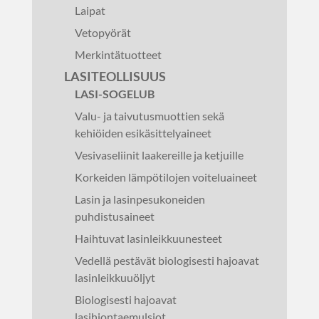
Laipat
Vetopyörät
Merkintätuotteet
LASITEOLLISUUS
LASI-SOGELUB
Valu- ja taivutusmuottien sekä
kehiöiden esikäsittelyaineet
Vesivaseliinit laakereille ja ketjuille
Korkeiden lämpötilojen voiteluaineet
Lasin ja lasinpesukoneiden
puhdistusaineet
Haihtuvat lasinleikkuunesteet
Vedellä pestävät biologisesti hajoavat
lasinleikkuuöljyt
Biologisesti hajoavat
lasihiontaemulsiot