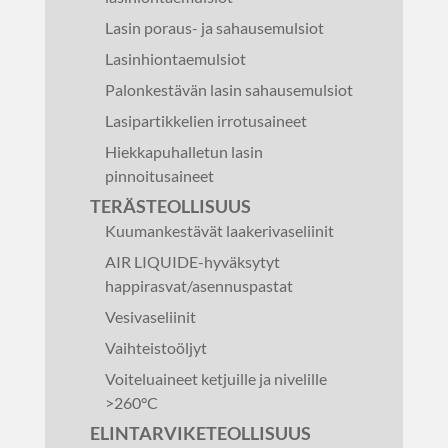
Lasin poraus- ja sahausemulsiot
Lasinhiontaemulsiot
Palonkestävän lasin sahausemulsiot
Lasipartikkelien irrotusaineet
Hiekkapuhalletun lasin
pinnoitusaineet
TERÄSTEOLLISUUS
Kuumankestävät laakerivaseliinit
AIR LIQUIDE-hyväksytyt
happirasvat/asennuspastat
Vesivaseliinit
Vaihteistoöljyt
Voiteluaineet ketjuille ja nivelille
>260°C
ELINTARVIKETEOLLISUUS