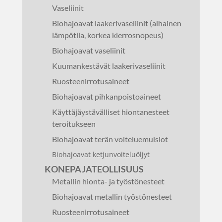
Vaseliinit
Biohajoavat laakerivaseliinit (alhainen
lämpötila, korkea kierrosnopeus)
Biohajoavat vaseliinit
Kuumankestävät laakerivaseliinit
Ruosteenirrotusaineet
Biohajoavat pihkanpoistoaineet
Käyttäjäystävälliset hiontanesteet
teroitukseen
Biohajoavat terän voiteluemulsiot
Biohajoavat ketjunvoiteluöljyt
KONEPAJATEOLLISUUS
Metallin hionta- ja työstönesteet
Biohajoavat metallin työstönesteet
Ruosteenirrotusaineet