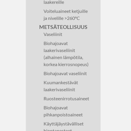
laakereille
Voiteluaineet ketjuille
ja nivelille >260°C
METSÄTEOLLISUUS
Vaseliinit
Biohajoavat
laakerivaseliinit
(alhainen lämpötila,
korkea kierrosnopeus)
Biohajoavat vaseliinit
Kuumankestävät
laakerivaseliinit
Ruosteenirrotusaineet
Biohajoavat
pihkanpoistoaineet
Käyttäjäystävälliset
hiontanesteet