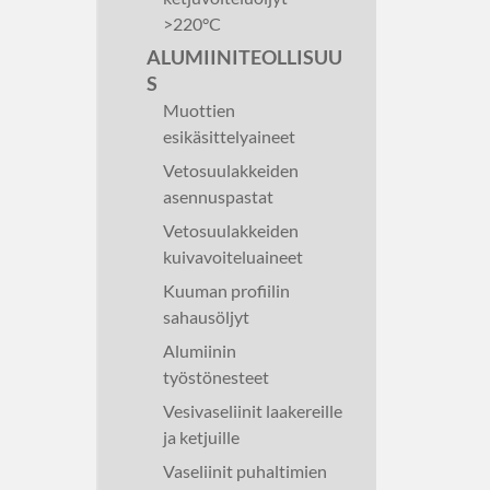
>220°C
ALUMIINITEOLLISUU
S
Muottien
esikäsittelyaineet
Vetosuulakkeiden
asennuspastat
Vetosuulakkeiden
kuivavoiteluaineet
Kuuman profiilin
sahausöljyt
Alumiinin
työstönesteet
Vesivaseliinit laakereille
ja ketjuille
Vaseliinit puhaltimien