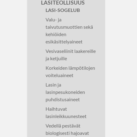
LASITEOLLISUUS
LASI-SOGELUB
Valu- ja
taivutusmuottien sekä
kehiöiden
esikäsittelyaineet
Vesivaseliinit laakereille
ja ketjuille
Korkeiden lämpötilojen
voiteluaineet
Lasin ja
lasinpesukoneiden
puhdistusaineet
Haihtuvat
lasinleikkuunesteet
Vedellä pestävät
biologisesti hajoavat