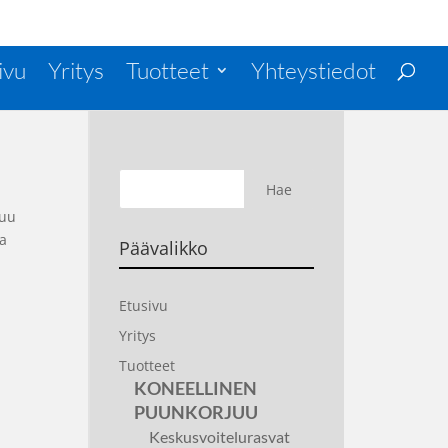
ivu
Yritys
Tuotteet
Yhteystiedot
tuu
aa
Päävalikko
Etusivu
Yritys
Tuotteet
KONEELLINEN
PUUNKORJUU
Keskusvoitelurasvat