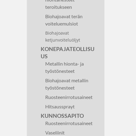
teroitukseen
Biohajoavat terän
voiteluemulsiot
Biohajoavat
ketjunvoiteluöljyt
KONEPAJATEOLLISU
US
Metallin hionta- ja
työstönesteet
Biohajoavat metallin
työstönesteet
Ruosteenirrotusaineet
Hitsaussprayt
KUNNOSSAPITO
Ruosteenirrotusaineet
Vaseliinit