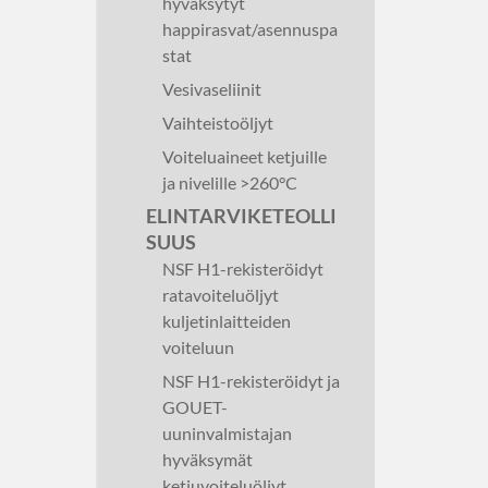
hyväksytyt
happirasvat/asennuspa
stat
Vesivaseliinit
Vaihteistoöljyt
Voiteluaineet ketjuille
ja nivelille >260°C
ELINTARVIKETEOLLI
SUUS
NSF H1-rekisteröidyt
ratavoiteluöljyt
kuljetinlaitteiden
voiteluun
NSF H1-rekisteröidyt ja
GOUET-
uuninvalmistajan
hyväksymät
ketjuvoiteluöljyt