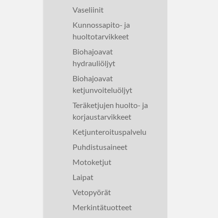
Vaseliinit
Kunnossapito- ja
huoltotarvikkeet
Biohajoavat
hydrauliöljyt
Biohajoavat
ketjunvoiteluöljyt
Teräketjujen huolto- ja
korjaustarvikkeet
Ketjunteroituspalvelu
Puhdistusaineet
Motoketjut
Laipat
Vetopyörät
Merkintätuotteet