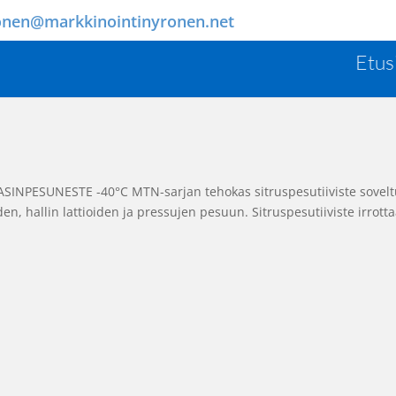
onen@markkinointinyronen.net
Etus
NPESUNESTE -40°C MTN-sarjan tehokas sitruspesutiiviste sovel
en, hallin lattioiden ja pressujen pesuun. Sitruspesutiiviste irrott