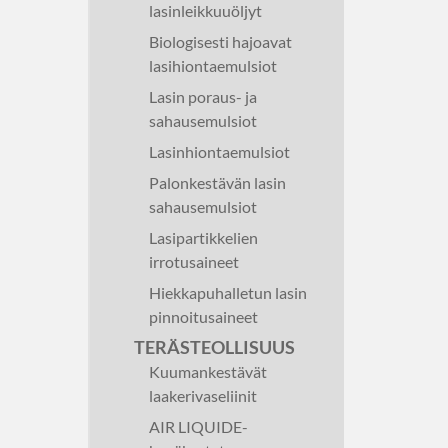
lasinleikkuuöljyt
Biologisesti hajoavat
lasihiontaemulsiot
Lasin poraus- ja
sahausemulsiot
Lasinhiontaemulsiot
Palonkestävän lasin
sahausemulsiot
Lasipartikkelien
irrotusaineet
Hiekkapuhalletun lasin
pinnoitusaineet
TERÄSTEOLLISUUS
Kuumankestävät
laakerivaseliinit
AIR LIQUIDE-