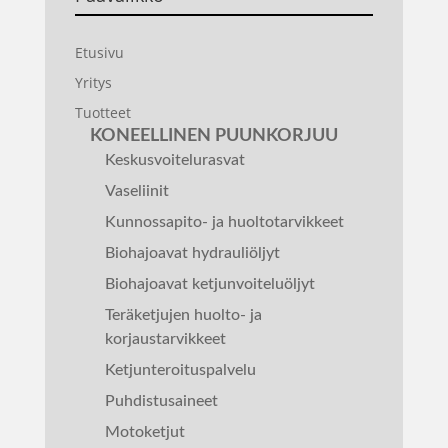
Etusivu
Yritys
Tuotteet
KONEELLINEN PUUNKORJUU
Keskusvoitelurasvat
Vaseliinit
Kunnossapito- ja huoltotarvikkeet
Biohajoavat hydrauliöljyt
Biohajoavat ketjunvoiteluöljyt
Teräketjujen huolto- ja
korjaustarvikkeet
Ketjunteroituspalvelu
Puhdistusaineet
Motoketjut