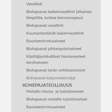
Vaseliinit
Biohajoavat laakerivaseliinit (alhainen
lämpötila, korkea kierrosnopeus)
Biohajoavat vaseliinit
Kuumankestävät laakerivaseliinit
Ruosteenirrotusaineet
Biohajoavat pihkanpoistoaineet
Käyttäjäystävälliset hiontanesteet
teroitukseen
Biohajoavat terän voiteluemulsiot
Biohajoavat ketjunvoiteluöljyt
KONEPAJATEOLLISUUS
Metallin hionta- ja työstönesteet
Biohajoavat metallin työstönesteet
Ruosteenirrotusaineet