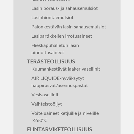
Lasin poraus- ja sahausemulsiot
Lasinhiontaemulsiot
Palonkestävän lasin sahausemulsiot
Lasipartikkelien irrotusaineet
Hiekkapuhalletun lasin
pinnoitusaineet
TERÄSTEOLLISUUS
Kuumankestävät laakerivaseliinit
AIR LIQUIDE-hyväksytyt
happirasvat/asennuspastat
Vesivaseliinit
Vaihteistoöljyt
Voiteluaineet ketjuille ja nivelille
>260°C
ELINTARVIKETEOLLISUUS