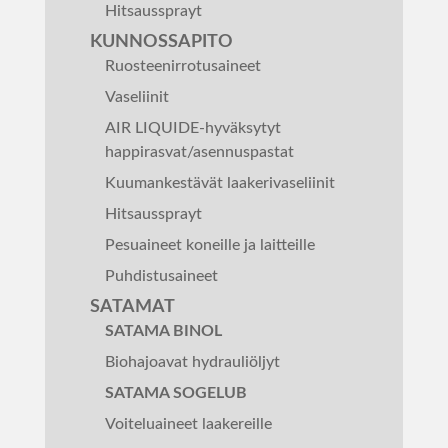
Hitsaussprayt
KUNNOSSAPITO
Ruosteenirrotusaineet
Vaseliinit
AIR LIQUIDE-hyväksytyt
happirasvat/asennuspastat
Kuumankestävät laakerivaseliinit
Hitsaussprayt
Pesuaineet koneille ja laitteille
Puhdistusaineet
SATAMAT
SATAMA BINOL
Biohajoavat hydrauliöljyt
SATAMA SOGELUB
Voiteluaineet laakereille