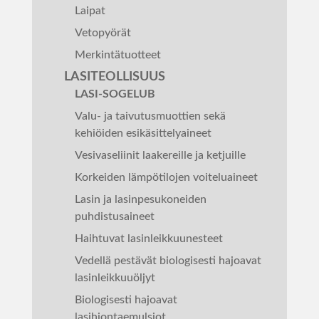
Laipat
Vetopyörät
Merkintätuotteet
LASITEOLLISUUS
LASI-SOGELUB
Valu- ja taivutusmuottien sekä
kehiöiden esikäsittelyaineet
Vesivaseliinit laakereille ja ketjuille
Korkeiden lämpötilojen voiteluaineet
Lasin ja lasinpesukoneiden
puhdistusaineet
Haihtuvat lasinleikkuunesteet
Vedellä pestävät biologisesti hajoavat
lasinleikkuuöljyt
Biologisesti hajoavat
lasihiontaemulsiot