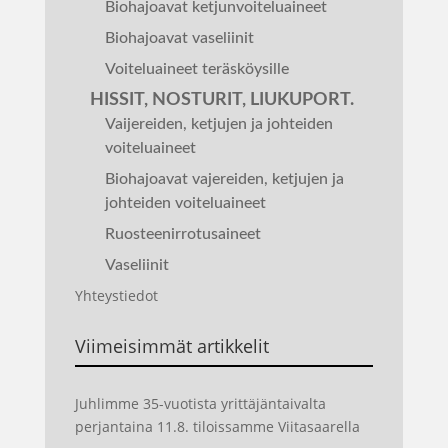
Biohajoavat ketjunvoiteluaineet
Biohajoavat vaseliinit
Voiteluaineet teräsköysille
HISSIT, NOSTURIT, LIUKUPORT.
Vaijereiden, ketjujen ja johteiden
voiteluaineet
Biohajoavat vajereiden, ketjujen ja
johteiden voiteluaineet
Ruosteenirrotusaineet
Vaseliinit
Yhteystiedot
Viimeisimmät artikkelit
Juhlimme 35-vuotista yrittäjäntaivalta
perjantaina 11.8. tiloissamme Viitasaarella