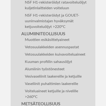
NSF H1-rekisteröidyt ratavoiteluöljyt
kuljetinlaitteiden voiteluun
NSF H1-rekisteröidyt ja GOUET-
uuninvalmistajan hyväksymät
ketjuvoiteluöljyt >220°C
ALUMIINITEOLLISUUS
Muottien esikäsittelyaineet
Vetosuulakkeiden asennuspastat
Vetosuulakkeiden kuivavoiteluaineet
Kuuman profiilin sahausöljyt
Alumiinin työstönesteet
Vesivaseliinit laakereille ja ketjuille
Vaseliinit puhaltimien laakereille
Voiteluaineet ketjuille ja nivelille
>260°C
METSÄTEOLLISUUS