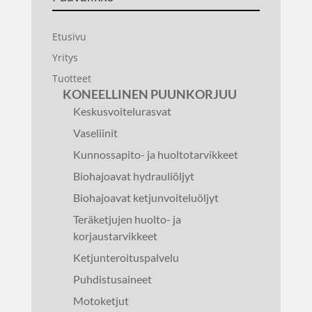
Etusivu
Yritys
Tuotteet
KONEELLINEN PUUNKORJUU
Keskusvoitelurasvat
Vaseliinit
Kunnossapito- ja huoltotarvikkeet
Biohajoavat hydrauliöljyt
Biohajoavat ketjunvoiteluöljyt
Teräketjujen huolto- ja
korjaustarvikkeet
Ketjunteroituspalvelu
Puhdistusaineet
Motoketjut