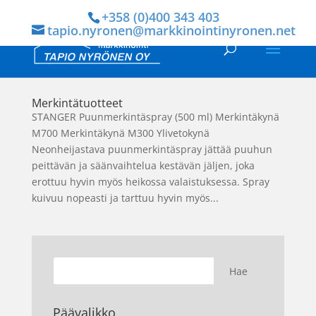
+358 (0)400 343 403
tapio.nyronen@markkinointinyronen.net
Merkintätuotteet
STANGER Puunmerkintäspray (500 ml) Merkintäkynä
M700 Merkintäkynä M300 Ylivetokynä
Neonheijastava puunmerkintäspray jättää puuhun
peittävän ja säänvaihtelua kestävän jäljen, joka
erottuu hyvin myös heikossa valaistuksessa. Spray
kuivuu nopeasti ja tarttuu hyvin myös...
Päävalikko