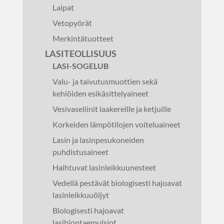
Laipat
Vetopyörät
Merkintätuotteet
LASITEOLLISUUS
LASI-SOGELUB
Valu- ja taivutusmuottien sekä
kehiöiden esikäsittelyaineet
Vesivaseliinit laakereille ja ketjuille
Korkeiden lämpötilojen voiteluaineet
Lasin ja lasinpesukoneiden
puhdistusaineet
Haihtuvat lasinleikkuunesteet
Vedellä pestävät biologisesti hajoavat
lasinleikkuuöljyt
Biologisesti hajoavat
lasihiontaemulsiot