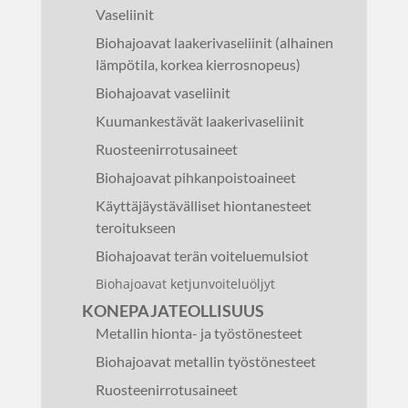
Vaseliinit
Biohajoavat laakerivaseliinit (alhainen
lämpötila, korkea kierrosnopeus)
Biohajoavat vaseliinit
Kuumankestävät laakerivaseliinit
Ruosteenirrotusaineet
Biohajoavat pihkanpoistoaineet
Käyttäjäystävälliset hiontanesteet
teroitukseen
Biohajoavat terän voiteluemulsiot
Biohajoavat ketjunvoiteluöljyt
KONEPAJATEOLLISUUS
Metallin hionta- ja työstönesteet
Biohajoavat metallin työstönesteet
Ruosteenirrotusaineet