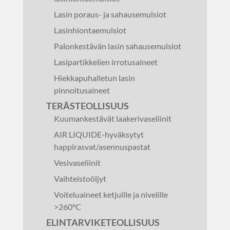
Lasin poraus- ja sahausemulsiot
Lasinhiontaemulsiot
Palonkestävän lasin sahausemulsiot
Lasipartikkelien irrotusaineet
Hiekkapuhalletun lasin
pinnoitusaineet
TERÄSTEOLLISUUS
Kuumankestävät laakerivaseliinit
AIR LIQUIDE-hyväksytyt
happirasvat/asennuspastat
Vesivaseliinit
Vaihteistoöljyt
Voiteluaineet ketjuille ja nivelille
>260°C
ELINTARVIKETEOLLISUUS