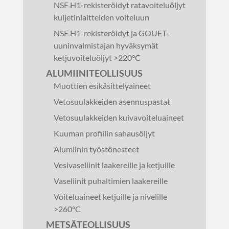
NSF H1-rekisteröidyt ratavoiteluöljyt
kuljetinlaitteiden voiteluun
NSF H1-rekisteröidyt ja GOUET-
uuninvalmistajan hyväksymät
ketjuvoiteluöljyt >220°C
ALUMIINITEOLLISUUS
Muottien esikäsittelyaineet
Vetosuulakkeiden asennuspastat
Vetosuulakkeiden kuivavoiteluaineet
Kuuman profiilin sahausöljyt
Alumiinin työstönesteet
Vesivaseliinit laakereille ja ketjuille
Vaseliinit puhaltimien laakereille
Voiteluaineet ketjuille ja nivelille
>260°C
METSÄTEOLLISUUS