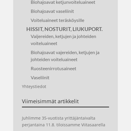
Biohajoavat ketjunvoiteluaineet
Biohajoavat vaseliinit
Voiteluaineet teräsköysille
HISSIT, NOSTURIT, LIUKUPORT.
Vaijereiden, ketjujen ja johteiden
voiteluaineet
Biohajoavat vajereiden, ketjujen ja
johteiden voiteluaineet
Ruosteenirrotusaineet
Vaseliinit
Yhteystiedot
Viimeisimmät artikkelit
Juhlimme 35-vuotista yrittäjäntaivalta
perjantaina 11.8. tiloissamme Viitasaarella