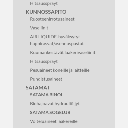
Hitsaussprayt
KUNNOSSAPITO
Ruosteenirrotusaineet
Vaseliinit
AIR LIQUIDE-hyväksytyt
happirasvat/asennuspastat
Kuumankestävät laakerivaseliinit
Hitsaussprayt
Pesuaineet koneille ja laitteille
Puhdistusaineet
SATAMAT
SATAMA BINOL
Biohajoavat hydrauliöljyt
SATAMA SOGELUB
Voiteluaineet laakereille