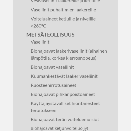
Vesivaseliinit laakereille ja ketjuille
Vaseliinit puhaltimien laakereille
Voiteluaineet ketjuille ja nivelille
>260°C
METSÄTEOLLISUUS
Vaseliinit
Biohajoavat laakerivaseliinit (alhainen
lämpötila, korkea kierrosnopeus)
Biohajoavat vaseliinit
Kuumankestävät laakerivaseliinit
Ruosteenirrotusaineet
Biohajoavat pihkanpoistoaineet
Käyttäjäystävälliset hiontanesteet
teroitukseen
Biohajoavat terän voiteluemulsiot
Biohajoavat ketjunvoiteluöljyt