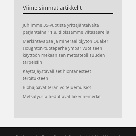
Viimeisimmät artikkelit
Juhlimme 35-vuotista yrittäjäntaivalta
perjantaina 11.8. tiloissamme Viitasaarella
Merkintävapaa ja mineraaliöljytön Quaker
Houghton-tuoteperhe ympärivuotiseen
käyttöön mekaanisen metsäteollisuuden
tarpeisiin
Käyttäjäystävälliset hiontanesteet
teroitukseen
Biohajoavat terän voiteluemulsiot
Metsätyöstä tiedottavat liikennemerkit