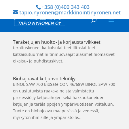
+358 (0)400 343 403
tapio.nyronen@markkinointinyronen.net
Teräketjujen huolto- ja korjaustarvikkeet
teroituskoneet katkaisulaitteet liitoslaitteet
katkaisutuurnat niitinmuovaajat alasimet hiomakivet
oikaisu- ja puhdistuskivet...
Biohajoavat ketjunvoiteluöljyt
BINOL SAW 700 BioSafe CON 46/68W BINOL SAW 700
on uusiutuvista raaka-aineista valmistettu
prosessiöljy ketjusahojen sekä hakkuukoneiden
ketjujen ja terälaippojen ympärivuotiseen voiteluun.
Tuote on biohajoava maaperässä ja vedessä,
myrkytön ihmisille ja ympäristölle...