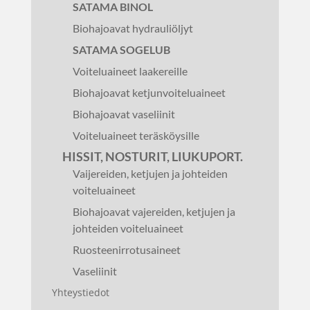
SATAMA BINOL
Biohajoavat hydrauliöljyt
SATAMA SOGELUB
Voiteluaineet laakereille
Biohajoavat ketjunvoiteluaineet
Biohajoavat vaseliinit
Voiteluaineet teräsköysille
HISSIT, NOSTURIT, LIUKUPORT.
Vaijereiden, ketjujen ja johteiden
voiteluaineet
Biohajoavat vajereiden, ketjujen ja
johteiden voiteluaineet
Ruosteenirrotusaineet
Vaseliinit
Yhteystiedot