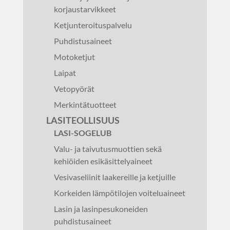
korjaustarvikkeet
Ketjunteroituspalvelu
Puhdistusaineet
Motoketjut
Laipat
Vetopyörät
Merkintätuotteet
LASITEOLLISUUS
LASI-SOGELUB
Valu- ja taivutusmuottien sekä
kehiöiden esikäsittelyaineet
Vesivaseliinit laakereille ja ketjuille
Korkeiden lämpötilojen voiteluaineet
Lasin ja lasinpesukoneiden
puhdistusaineet