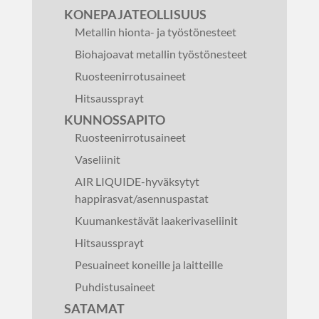
KONEPAJATEOLLISUUS
Metallin hionta- ja työstönesteet
Biohajoavat metallin työstönesteet
Ruosteenirrotusaineet
Hitsaussprayt
KUNNOSSAPITO
Ruosteenirrotusaineet
Vaseliinit
AIR LIQUIDE-hyväksytyt
happirasvat/asennuspastat
Kuumankestävät laakerivaseliinit
Hitsaussprayt
Pesuaineet koneille ja laitteille
Puhdistusaineet
SATAMAT