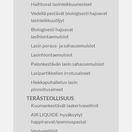
Haihtuvat lasinleikkuunesteet
Vedellä pestävät biologisesti hajoavat
lasinleikkuuöljyt
Biologisesti hajoavat
lasihiontaemulsiot
Lasin poraus- ja sahausemulsiot
Lasinhiontaemulsiot
Palonkestävän lasin sahausemulsiot
Lasipartikkelien irrotusaineet
Hiekkapuhalletun lasin
pinnoitusaineet
TERÄSTEOLLISUUS
Kuumankestävät laakerivaseliinit
AIR LIQUIDE-hyväksytyt
happirasvat/asennuspastat
Vesivaseliinit