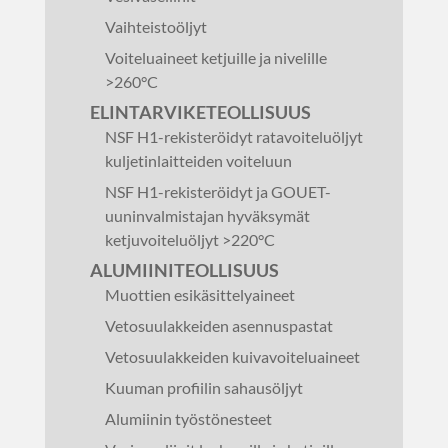
Vaihteistoöljyt
Voiteluaineet ketjuille ja nivelille
>260°C
ELINTARVIKETEOLLISUUS
NSF H1-rekisteröidyt ratavoiteluöljyt
kuljetinlaitteiden voiteluun
NSF H1-rekisteröidyt ja GOUET-
uuninvalmistajan hyväksymät
ketjuvoiteluöljyt >220°C
ALUMIINITEOLLISUUS
Muottien esikäsittelyaineet
Vetosuulakkeiden asennuspastat
Vetosuulakkeiden kuivavoiteluaineet
Kuuman profiilin sahausöljyt
Alumiinin työstönesteet