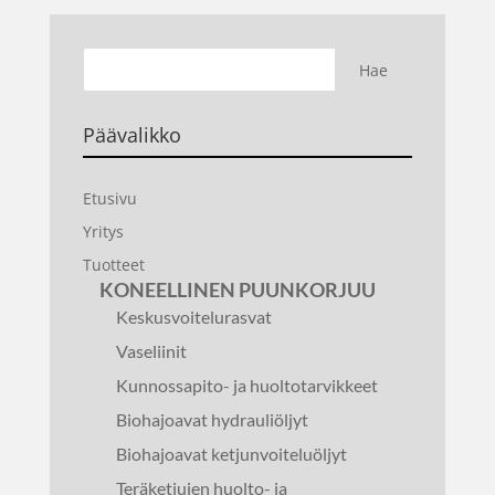
Päävalikko
Etusivu
Yritys
Tuotteet
KONEELLINEN PUUNKORJUU
Keskusvoitelurasvat
Vaseliinit
Kunnossapito- ja huoltotarvikkeet
Biohajoavat hydrauliöljyt
Biohajoavat ketjunvoiteluöljyt
Teräketjujen huolto- ja