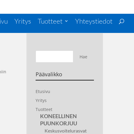
ivu
Yritys
Tuotteet
Yhteystiedot
.
niin
Päävalikko
Etusivu
Yritys
Tuotteet
KONEELLINEN
PUUNKORJUU
Keskusvoitelurasvat