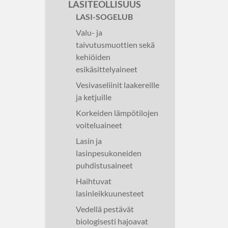
LASITEOLLISUUS
LASI-SOGELUB
Valu- ja
taivutusmuottien sekä
kehiöiden
esikäsittelyaineet
Vesivaseliinit laakereille
ja ketjuille
Korkeiden lämpötilojen
voiteluaineet
Lasin ja
lasinpesukoneiden
puhdistusaineet
Haihtuvat
lasinleikkuunesteet
Vedellä pestävät
biologisesti hajoavat