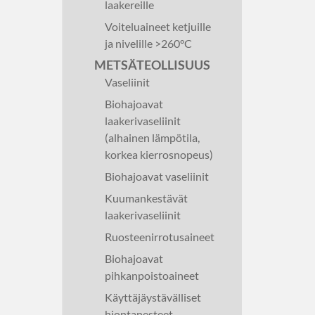
laakereille
Voiteluaineet ketjuille
ja nivelille >260°C
METSÄTEOLLISUUS
Vaseliinit
Biohajoavat
laakerivaseliinit
(alhainen lämpötila,
korkea kierrosnopeus)
Biohajoavat vaseliinit
Kuumankestävät
laakerivaseliinit
Ruosteenirrotusaineet
Biohajoavat
pihkanpoistoaineet
Käyttäjäystävälliset
hiontanesteet