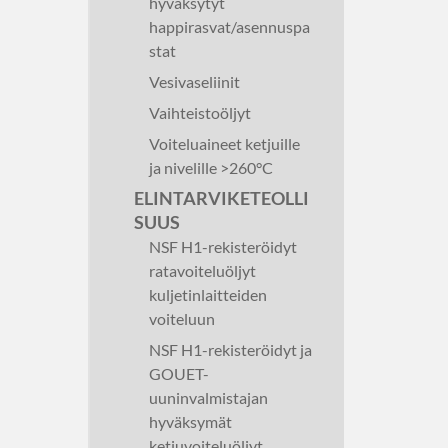
hyväksytyt
happirasvat/asennuspa
stat
Vesivaseliinit
Vaihteistoöljyt
Voiteluaineet ketjuille
ja nivelille >260°C
ELINTARVIKETEOLLI
SUUS
NSF H1-rekisteröidyt
ratavoiteluöljyt
kuljetinlaitteiden
voiteluun
NSF H1-rekisteröidyt ja
GOUET-
uuninvalmistajan
hyväksymät
ketjuvoiteluöljyt