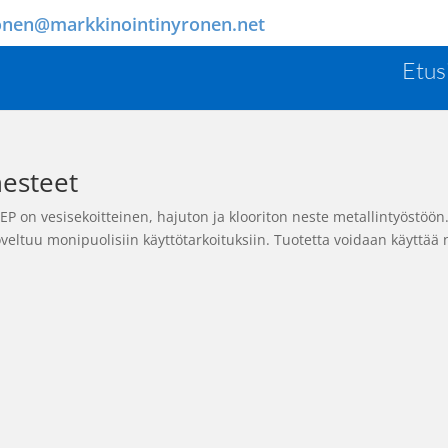
onen@markkinointinyronen.net
Etus
nesteet
n vesisekoitteinen, hajuton ja klooriton neste metallintyöstöön
veltuu monipuolisiin käyttötarkoituksiin. Tuotetta voidaan käyttää 