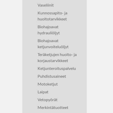
Vaseliinit
Kunnossapito- ja
huoltotarvikkeet
Biohajoavat
hydrauliöljyt
Biohajoavat
ketjunvoiteluöljyt
Teräketjujen huolto- ja
korjaustarvikkeet
Ketjunteroituspalvelu
Puhdistusaineet
Motoketjut
Laipat
Vetopyörät
Merkintätuotteet