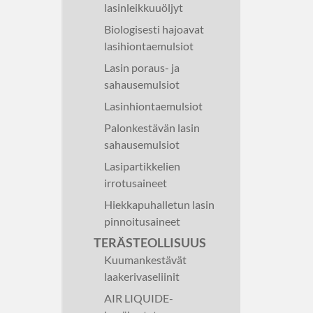
lasinleikkuuöljyt
Biologisesti hajoavat
lasihiontaemulsiot
Lasin poraus- ja
sahausemulsiot
Lasinhiontaemulsiot
Palonkestävän lasin
sahausemulsiot
Lasipartikkelien
irrotusaineet
Hiekkapuhalletun lasin
pinnoitusaineet
TERÄSTEOLLISUUS
Kuumankestävät
laakerivaseliinit
AIR LIQUIDE-