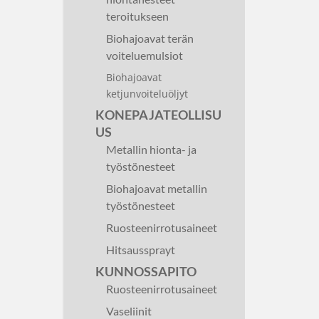
teroitukseen
Biohajoavat terän
voiteluemulsiot
Biohajoavat
ketjunvoiteluöljyt
KONEPAJATEOLLISU
US
Metallin hionta- ja
työstönesteet
Biohajoavat metallin
työstönesteet
Ruosteenirrotusaineet
Hitsaussprayt
KUNNOSSAPITO
Ruosteenirrotusaineet
Vaseliinit