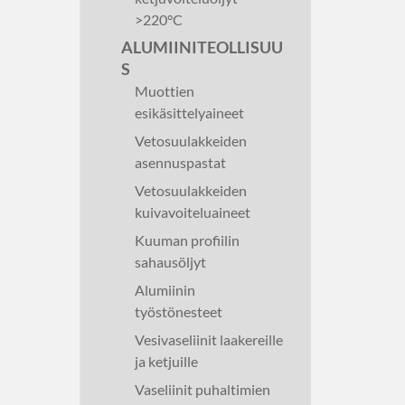
>220°C
ALUMIINITEOLLISUU
S
Muottien
esikäsittelyaineet
Vetosuulakkeiden
asennuspastat
Vetosuulakkeiden
kuivavoiteluaineet
Kuuman profiilin
sahausöljyt
Alumiinin
työstönesteet
Vesivaseliinit laakereille
ja ketjuille
Vaseliinit puhaltimien