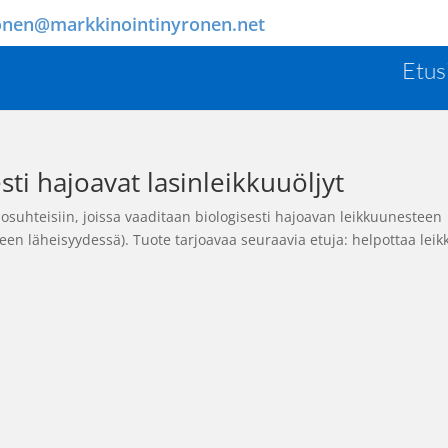
onen@markkinointinyronen.net
Etus
sti hajoavat lasinleikkuuöljyt
losuhteisiin, joissa vaaditaan biologisesti hajoavan leikkuunesteen
ueen läheisyydessä). Tuote tarjoavaa seuraavia etuja: helpottaa leik