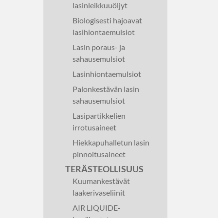
lasinleikkuuöljyt
Biologisesti hajoavat
lasihiontaemulsiot
Lasin poraus- ja
sahausemulsiot
Lasinhiontaemulsiot
Palonkestävän lasin
sahausemulsiot
Lasipartikkelien
irrotusaineet
Hiekkapuhalletun lasin
pinnoitusaineet
TERÄSTEOLLISUUS
Kuumankestävät
laakerivaseliinit
AIR LIQUIDE-