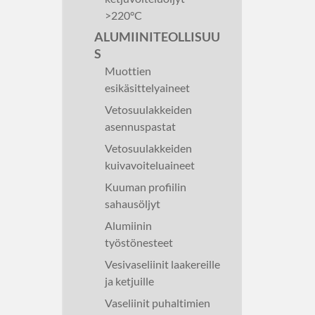
>220°C
ALUMIINITEOLLISUU
S
Muottien
esikäsittelyaineet
Vetosuulakkeiden
asennuspastat
Vetosuulakkeiden
kuivavoiteluaineet
Kuuman profiilin
sahausöljyt
Alumiinin
työstönesteet
Vesivaseliinit laakereille
ja ketjuille
Vaseliinit puhaltimien