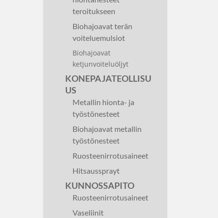
teroitukseen
Biohajoavat terän
voiteluemulsiot
Biohajoavat
ketjunvoiteluöljyt
KONEPAJATEOLLISU
US
Metallin hionta- ja
työstönesteet
Biohajoavat metallin
työstönesteet
Ruosteenirrotusaineet
Hitsaussprayt
KUNNOSSAPITO
Ruosteenirrotusaineet
Vaseliinit