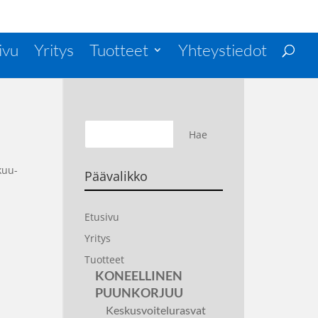
ivu
Yritys
Tuotteet
Yhteystiedot
kuu-
Päävalikko
Etusivu
Yritys
Tuotteet
KONEELLINEN
PUUNKORJUU
Keskusvoitelurasvat