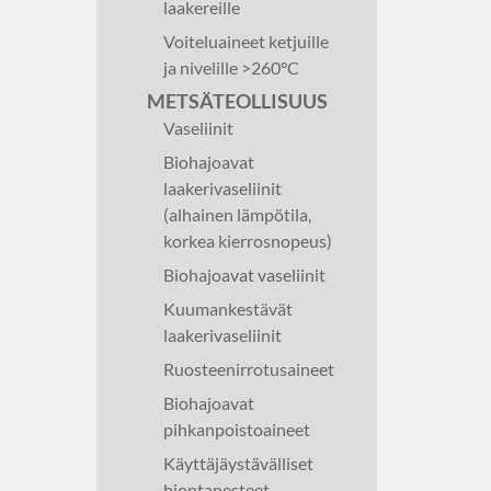
laakereille
Voiteluaineet ketjuille
ja nivelille >260°C
METSÄTEOLLISUUS
Vaseliinit
Biohajoavat
laakerivaseliinit
(alhainen lämpötila,
korkea kierrosnopeus)
Biohajoavat vaseliinit
Kuumankestävät
laakerivaseliinit
Ruosteenirrotusaineet
Biohajoavat
pihkanpoistoaineet
Käyttäjäystävälliset
hiontanesteet