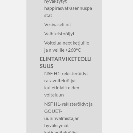
hyväksytyt
happirasvat/asennuspa
stat
Vesivaseliinit
Vaihteistoöljyt
Voiteluaineet ketjuille
ja nivelille >260°C
ELINTARVIKETEOLLI
SUUS
NSF H1-rekisteröidyt
ratavoiteluöljyt
kuljetinlaitteiden
voiteluun
NSF H1-rekisteröidyt ja
GOUET-
uuninvalmistajan
hyväksymät
ketjuvoiteluöljyt