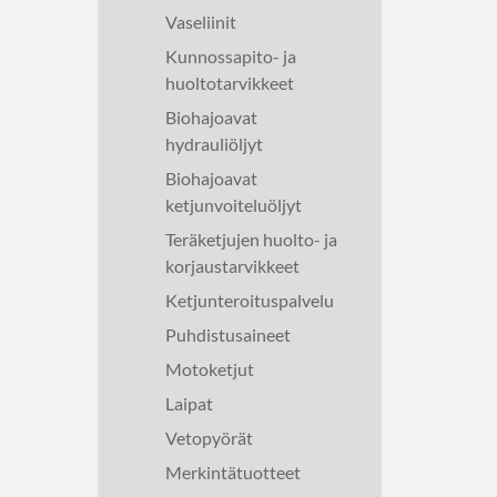
Vaseliinit
Kunnossapito- ja
huoltotarvikkeet
Biohajoavat
hydrauliöljyt
Biohajoavat
ketjunvoiteluöljyt
Teräketjujen huolto- ja
korjaustarvikkeet
Ketjunteroituspalvelu
Puhdistusaineet
Motoketjut
Laipat
Vetopyörät
Merkintätuotteet