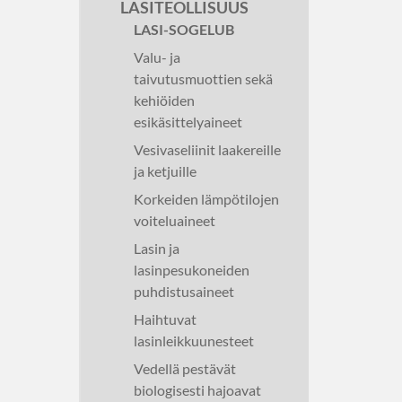
LASITEOLLISUUS
LASI-SOGELUB
Valu- ja
taivutusmuottien sekä
kehiöiden
esikäsittelyaineet
Vesivaseliinit laakereille
ja ketjuille
Korkeiden lämpötilojen
voiteluaineet
Lasin ja
lasinpesukoneiden
puhdistusaineet
Haihtuvat
lasinleikkuunesteet
Vedellä pestävät
biologisesti hajoavat