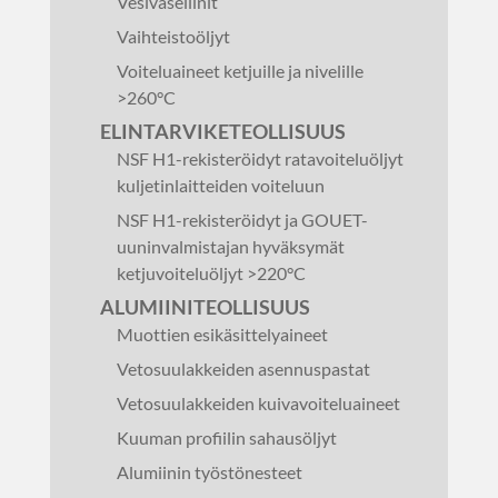
Vesivaseliinit
Vaihteistoöljyt
Voiteluaineet ketjuille ja nivelille
>260°C
ELINTARVIKETEOLLISUUS
NSF H1-rekisteröidyt ratavoiteluöljyt
kuljetinlaitteiden voiteluun
NSF H1-rekisteröidyt ja GOUET-
uuninvalmistajan hyväksymät
ketjuvoiteluöljyt >220°C
ALUMIINITEOLLISUUS
Muottien esikäsittelyaineet
Vetosuulakkeiden asennuspastat
Vetosuulakkeiden kuivavoiteluaineet
Kuuman profiilin sahausöljyt
Alumiinin työstönesteet