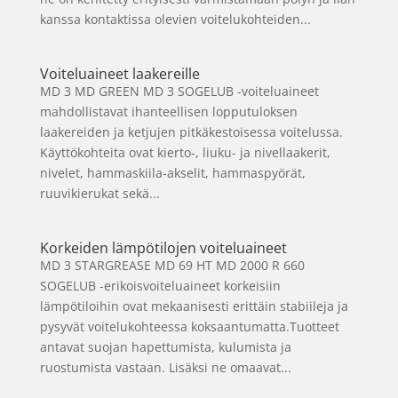
kanssa kontaktissa olevien voitelukohteiden...
Voiteluaineet laakereille
MD 3 MD GREEN MD 3 SOGELUB -voiteluaineet
mahdollistavat ihanteellisen lopputuloksen
laakereiden ja ketjujen pitkäkestoisessa voitelussa.
Käyttökohteita ovat kierto-, liuku- ja nivellaakerit,
nivelet, hammaskiila-akselit, hammaspyörät,
ruuvikierukat sekä...
Korkeiden lämpötilojen voiteluaineet
MD 3 STARGREASE MD 69 HT MD 2000 R 660
SOGELUB -erikoisvoiteluaineet korkeisiin
lämpötiloihin ovat mekaanisesti erittäin stabiileja ja
pysyvät voitelukohteessa koksaantumatta.Tuotteet
antavat suojan hapettumista, kulumista ja
ruostumista vastaan. Lisäksi ne omaavat...