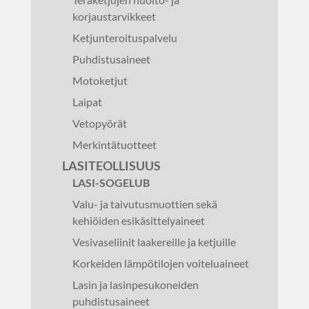
korjaustarvikkeet
Ketjunteroituspalvelu
Puhdistusaineet
Motoketjut
Laipat
Vetopyörät
Merkintätuotteet
LASITEOLLISUUS
LASI-SOGELUB
Valu- ja taivutusmuottien sekä
kehiöiden esikäsittelyaineet
Vesivaseliinit laakereille ja ketjuille
Korkeiden lämpötilojen voiteluaineet
Lasin ja lasinpesukoneiden
puhdistusaineet