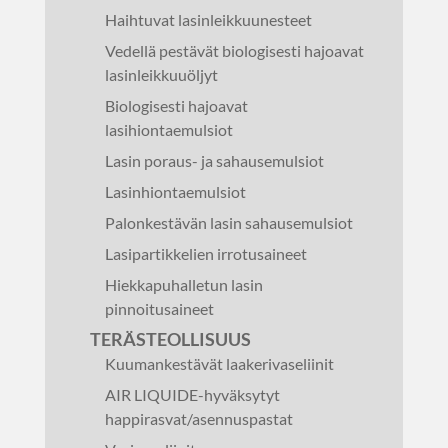
Haihtuvat lasinleikkuunesteet
Vedellä pestävät biologisesti hajoavat
lasinleikkuuöljyt
Biologisesti hajoavat
lasihiontaemulsiot
Lasin poraus- ja sahausemulsiot
Lasinhiontaemulsiot
Palonkestävän lasin sahausemulsiot
Lasipartikkelien irrotusaineet
Hiekkapuhalletun lasin
pinnoitusaineet
TERÄSTEOLLISUUS
Kuumankestävät laakerivaseliinit
AIR LIQUIDE-hyväksytyt
happirasvat/asennuspastat