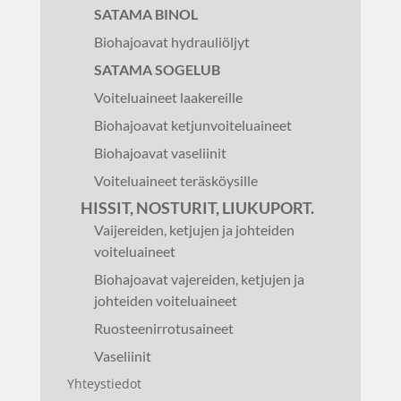
SATAMA BINOL
Biohajoavat hydrauliöljyt
SATAMA SOGELUB
Voiteluaineet laakereille
Biohajoavat ketjunvoiteluaineet
Biohajoavat vaseliinit
Voiteluaineet teräsköysille
HISSIT, NOSTURIT, LIUKUPORT.
Vaijereiden, ketjujen ja johteiden
voiteluaineet
Biohajoavat vajereiden, ketjujen ja
johteiden voiteluaineet
Ruosteenirrotusaineet
Vaseliinit
Yhteystiedot