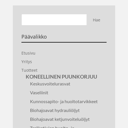
Päävalikko
Etusivu
Yritys
Tuotteet
KONEELLINEN PUUNKORJUU
Keskusvoitelurasvat
Vaseliinit
Kunnossapito- ja huoltotarvikkeet
Biohajoavat hydrauliöljyt
Biohajoavat ketjunvoiteluöljyt
Teräketjujen huolto- ja