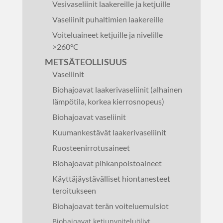
Vesivaseliinit laakereille ja ketjuille
Vaseliinit puhaltimien laakereille
Voiteluaineet ketjuille ja nivelille
>260°C
METSÄTEOLLISUUS
Vaseliinit
Biohajoavat laakerivaseliinit (alhainen
lämpötila, korkea kierrosnopeus)
Biohajoavat vaseliinit
Kuumankestävät laakerivaseliinit
Ruosteenirrotusaineet
Biohajoavat pihkanpoistoaineet
Käyttäjäystävälliset hiontanesteet
teroitukseen
Biohajoavat terän voiteluemulsiot
Biohajoavat ketjunvoiteluöljyt