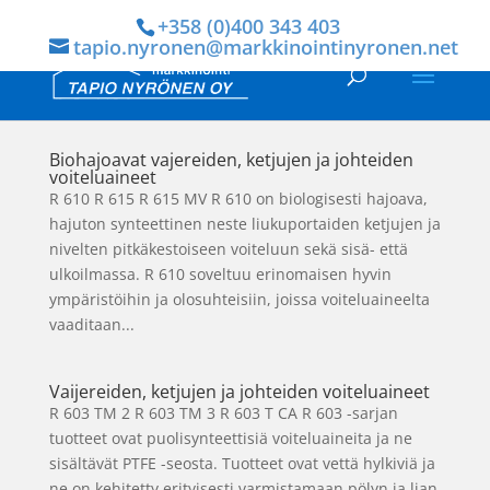
+358 (0)400 343 403
tapio.nyronen@markkinointinyronen.net
Biohajoavat vajereiden, ketjujen ja johteiden
voiteluaineet
R 610 R 615 R 615 MV R 610 on biologisesti hajoava,
hajuton synteettinen neste liukuportaiden ketjujen ja
nivelten pitkäkestoiseen voiteluun sekä sisä- että
ulkoilmassa. R 610 soveltuu erinomaisen hyvin
ympäristöihin ja olosuhteisiin, joissa voiteluaineelta
vaaditaan...
Vaijereiden, ketjujen ja johteiden voiteluaineet
R 603 TM 2 R 603 TM 3 R 603 T CA R 603 -sarjan
tuotteet ovat puolisynteettisiä voiteluaineita ja ne
sisältävät PTFE -seosta. Tuotteet ovat vettä hylkiviä ja
ne on kehitetty erityisesti varmistamaan pölyn ja lian