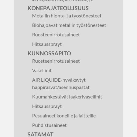
KONEPAJATEOLLISUUS
Metallin hionta- ja työstönesteet
Biohajoavat metallin työstönesteet
Ruosteenirrotusaineet
Hitsaussprayt
KUNNOSSAPITO
Ruosteenirrotusaineet
Vaseliinit
AIR LIQUIDE-hyväksytyt
happirasvat/asennuspastat
Kuumankestävät laakerivaseliinit
Hitsaussprayt
Pesuaineet koneille ja laitteille
Puhdistusaineet
SATAMAT