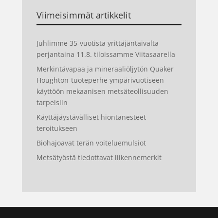
Viimeisimmät artikkelit
Juhlimme 35-vuotista yrittäjäntaivalta
perjantaina 11.8. tiloissamme Viitasaarella
Merkintävapaa ja mineraaliöljytön Quaker
Houghton-tuoteperhe ympärivuotiseen
käyttöön mekaanisen metsäteollisuuden
tarpeisiin
Käyttäjäystävälliset hiontanesteet
teroitukseen
Biohajoavat terän voiteluemulsiot
Metsätyöstä tiedottavat liikennemerkit