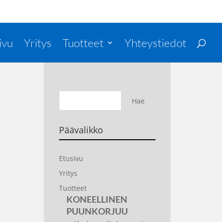
ivu
Yritys
Tuotteet
Yhteystiedot
Päävalikko
Etusivu
Yritys
Tuotteet
KONEELLINEN
PUUNKORJUU