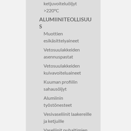
ketjuvoiteluöljyt
>220°C
ALUMIINITEOLLISUU
S
Muottien
esikäsittelyaineet
Vetosuulakkeiden
asennuspastat
Vetosuulakkeiden
kuivavoiteluaineet
Kuuman profiilin
sahausöljyt
Alumiinin
työstönesteet
Vesivaseliinit laakereille
ja ketjuille
Vaseliinit puhaltimien