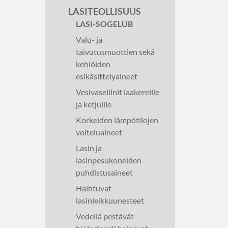
LASITEOLLISUUS
LASI-SOGELUB
Valu- ja
taivutusmuottien sekä
kehiöiden
esikäsittelyaineet
Vesivaseliinit laakereille
ja ketjuille
Korkeiden lämpötilojen
voiteluaineet
Lasin ja
lasinpesukoneiden
puhdistusaineet
Haihtuvat
lasinleikkuunesteet
Vedellä pestävät