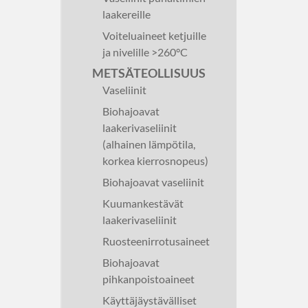
laakereille
Voiteluaineet ketjuille
ja nivelille >260°C
METSÄTEOLLISUUS
Vaseliinit
Biohajoavat
laakerivaseliinit
(alhainen lämpötila,
korkea kierrosnopeus)
Biohajoavat vaseliinit
Kuumankestävät
laakerivaseliinit
Ruosteenirrotusaineet
Biohajoavat
pihkanpoistoaineet
Käyttäjäystävälliset