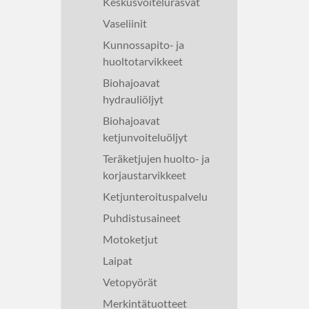
Keskusvoitelurasvat
Vaseliinit
Kunnossapito- ja
huoltotarvikkeet
Biohajoavat
hydrauliöljyt
Biohajoavat
ketjunvoiteluöljyt
Teräketjujen huolto- ja
korjaustarvikkeet
Ketjunteroituspalvelu
Puhdistusaineet
Motoketjut
Laipat
Vetopyörät
Merkintätuotteet