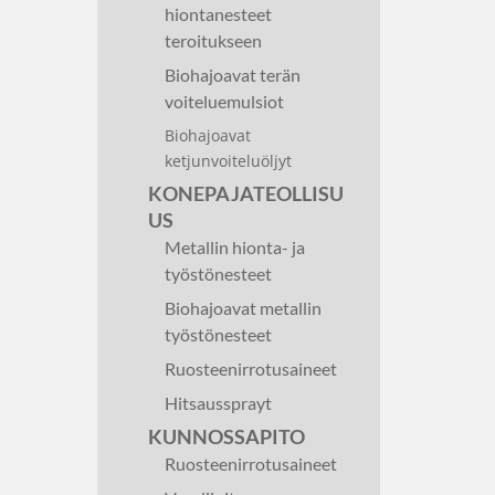
hiontanesteet
teroitukseen
Biohajoavat terän
voiteluemulsiot
Biohajoavat
ketjunvoiteluöljyt
KONEPAJATEOLLISU
US
Metallin hionta- ja
työstönesteet
Biohajoavat metallin
työstönesteet
Ruosteenirrotusaineet
Hitsaussprayt
KUNNOSSAPITO
Ruosteenirrotusaineet