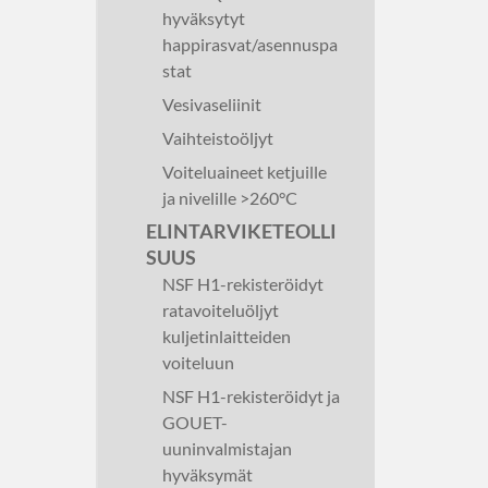
hyväksytyt
happirasvat/asennuspa
stat
Vesivaseliinit
Vaihteistoöljyt
Voiteluaineet ketjuille
ja nivelille >260°C
ELINTARVIKETEOLLI
SUUS
NSF H1-rekisteröidyt
ratavoiteluöljyt
kuljetinlaitteiden
voiteluun
NSF H1-rekisteröidyt ja
GOUET-
uuninvalmistajan
hyväksymät