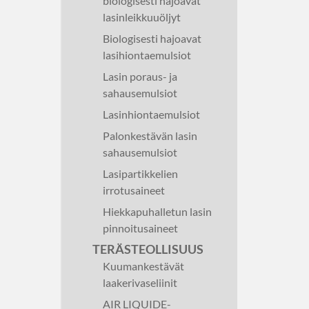
biologisesti hajoavat
lasinleikkuuöljyt
Biologisesti hajoavat
lasihiontaemulsiot
Lasin poraus- ja
sahausemulsiot
Lasinhiontaemulsiot
Palonkestävän lasin
sahausemulsiot
Lasipartikkelien
irrotusaineet
Hiekkapuhalletun lasin
pinnoitusaineet
TERÄSTEOLLISUUS
Kuumankestävät
laakerivaseliinit
AIR LIQUIDE-