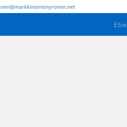
onen@markkinointinyronen.net
Etus